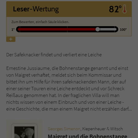
82°
Leser
-Wertung
Name
tx_pwcomments_ahash
Zum Bewerten, einfach Säule klicken.
Anbieter
Literatur-Couch Medien GmbH & Co. KG
1°
100°
Laufzeit
1 Jahr
Der Safeknacker findet und verliert eine Leiche
Zweck
Cookie für Kommentare einzelner Buchtitel
Ernestine Jussiaume, die Bohnenstange genannt und einst
von Maigret verhaftet, meldet sich beim Kommissar und
Name
fe_typo_user
bittet ihn um Hilfe für ihren safeknackenden Mann, der auf
einer seiner Touren eine Leiche entdeckt und vor Schreck
Anbieter
Literatur-Couch Medien GmbH & Co. KG
Reißaus genommen hat. In der fraglichen Villa will man
nichts wissen von einem Einbruch und von einer Leiche -
Laufzeit
Session
eine Geschichte, die man einem Maigret nicht erzählen darf...
Dieses Cookie gewährleistet die
Kommunikation der Webseite mit dem
Georges Simenon
, Kiepenheuer & Witsch
Zweck
Benutzer. Es wird benötigt um z. B. den
Maigret und die Bohnenstange