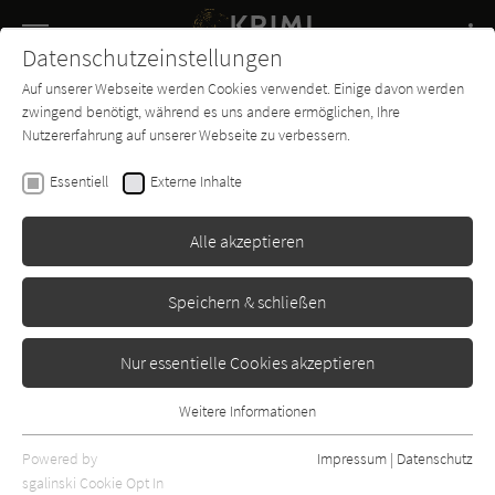
Navigation
Datenschutzeinstellungen
Couch
wechse
Auf unserer Webseite werden Cookies verwendet. Einige davon werden
Buch-
Forum
Charts
News
SUCHE
zwingend benötigt, während es uns andere ermöglichen, Ihre
Entdecker
Nutzererfahrung auf unserer Webseite zu verbessern.
Georges Simenon
Essentiell
Externe Inhalte
Maigret und die Bohnenstange
Alle akzeptieren
Kiepenheuer & Witsch
Erschienen: Januar 1956
Bibliogr. Angaben
3
Speichern & schließen
Nur essentielle Cookies akzeptieren
Weitere Informationen
Essentiell
Essentielle Cookies werden für grundlegende Funktionen der
Powered by
Impressum
|
Datenschutz
Webseite benötigt. Dadurch ist gewährleistet, dass die Webseite
sgalinski Cookie Opt In