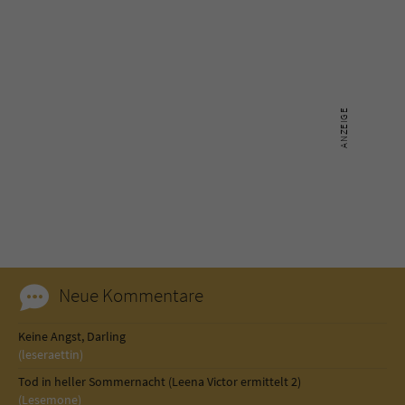
Neue Kommentare
Keine Angst, Darling
(leseraettin)
Tod in heller Sommernacht (Leena Victor ermittelt 2)
(Lesemone)