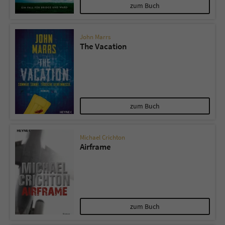
Sicherheitscode des Kontaktformulars zu
zum Buch
überprüfen.
John Marrs
The Vacation
zum Buch
Michael Crichton
Airframe
zum Buch