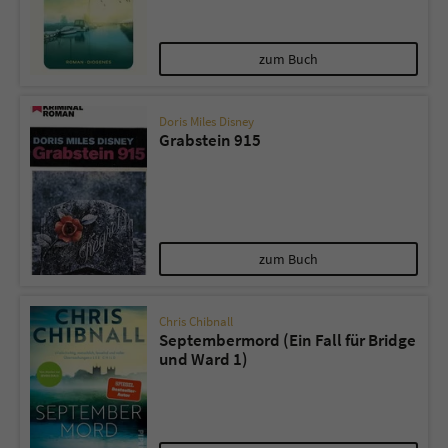
Name
tx_pwcomments_ahash
zum Buch
Anbieter
Literatur-Couch Medien GmbH & Co. KG
Doris Miles Disney
Grabstein 915
Laufzeit
1 Jahr
Zweck
Cookie für Kommentare einzelner Buchtitel
Name
fe_typo_user
zum Buch
Anbieter
Literatur-Couch Medien GmbH & Co. KG
Chris Chibnall
Septembermord (Ein Fall für Bridge
Laufzeit
Session
und Ward 1)
Dieses Cookie gewährleistet die
Kommunikation der Webseite mit dem
Zweck
Benutzer. Es wird benötigt um z. B. den