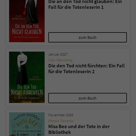
Die an den Tod nicht glauben: Ein
Fall für die Totenleserin 1
Name
tx_pwcomments_ahash
Anbieter
Literatur-Couch Medien GmbH & Co. KG
zum Buch
Laufzeit
1 Jahr
Januar 2027
Zweck
Cookie für Kommentare einzelner Buchtitel
Cleo Sternberg
Die den Tod nicht fürchten: Ein Fall
für die Totenleserin 2
Name
fe_typo_user
Anbieter
Literatur-Couch Medien GmbH & Co. KG
zum Buch
Laufzeit
Session
November 2026
Dieses Cookie gewährleistet die
Alessia Gazzola
Kommunikation der Webseite mit dem
Miss Bee und der Tote in der
Zweck
Benutzer. Es wird benötigt um z. B. den
Bibliothek