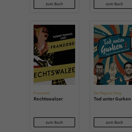
zum Buch
zum Buch
Franzobel
Kai Magnus Sting
Rechtswalzer
Tod unter Gurken
zum Buch
zum Buch