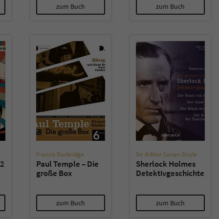
zum Buch
zum Buch
Francis Durbridge
Sir Arthur Conan Doyle
 2
Paul Temple – Die
Sherlock Holmes
große Box
Detektivgeschichten
zum Buch
zum Buch