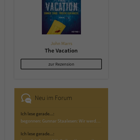
John Marrs
The Vacation
zur Rezension
Neu im Forum
Ich lese gerade...:
begonnen: Gunnar Staalesen: Wir werden Wind…
Ich lese gerade...: