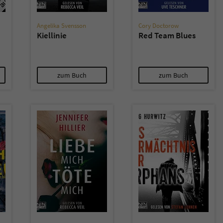
Name
tx_pwcomments_ahash
Angelika Svensson
Cory Doctorow
Kiellinie
Red Team Blues
Anbieter
Literatur-Couch Medien GmbH & Co. KG
Laufzeit
1 Jahr
zum Buch
zum Buch
Zweck
Cookie für Kommentare einzelner Buchtitel
Name
fe_typo_user
Anbieter
Literatur-Couch Medien GmbH & Co. KG
Laufzeit
Session
Dieses Cookie gewährleistet die Kommunikation der
Webseite mit dem Benutzer. Es wird benötigt um z. B.
Zweck
den Sicherheitscode des Kontaktformulars zu