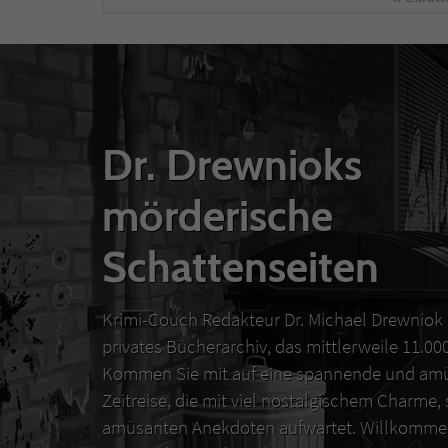
Dr. Drewnioks
mörderische
Schattenseiten
Krimi-Couch Redakteur Dr. Michael Drewniok 
privates Bücherarchiv, das mittlerweile 11.0
Kommen Sie mit auf eine spannende und amü
Zeitreise, die mit viel nostalgischem Charme,
amüsanten Anekdoten aufwartet. Willkommen