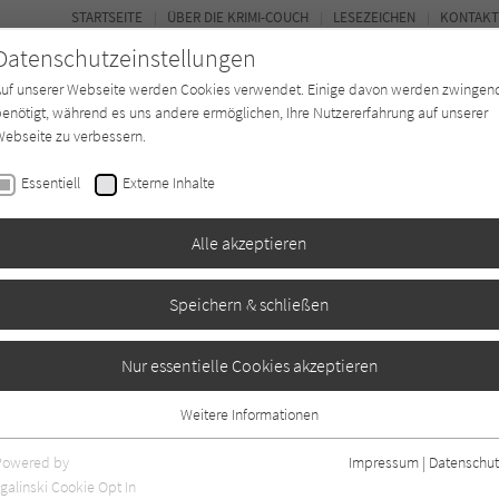
STARTSEITE
ÜBER DIE KRIMI-COUCH
LESEZEICHEN
KONTAKT
Datenschutzeinstellungen
Auf unserer Webseite werden Cookies verwendet. Einige davon werden zwingen
enötigt, während es uns andere ermöglichen, Ihre Nutzererfahrung auf unserer
ebseite zu verbessern.
BUCH-ENTDECKER
FORUM
Essentiell
Externe Inhalte
eit
Buchtyp
Autor*in
Magazin
Alle akzeptieren
Speichern & schließen
Nur essentielle Cookies akzeptieren
Weitere Informationen
 Krimi-Couch.de.
Essentiell
Essentielle Cookies werden für grundlegende Funktionen der Webseite
Powered by
Impressum
|
Datenschut
benötigt. Dadurch ist gewährleistet, dass die Webseite einwandfrei
galinski Cookie Opt In