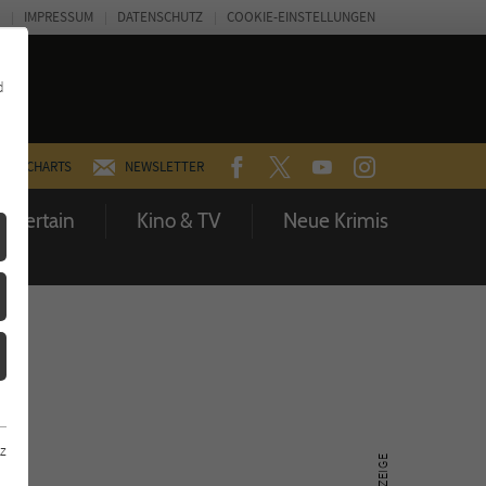
IMPRESSUM
DATENSCHUTZ
COOKIE-EINSTELLUNGEN
d
FACEBOOK
TWITTER
YOUTUBE
INSTAGRAM
CHARTS
NEWSLETTER
Entertain
Kino & TV
Neue Krimis
z