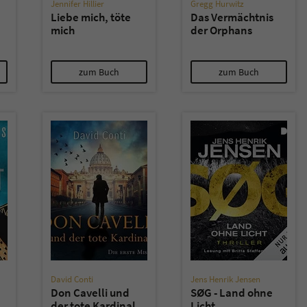
überprüfen.
Jennifer Hillier
Gregg Hurwitz
Liebe mich, töte
Das Vermächtnis
mich
der Orphans
zum Buch
zum Buch
David Conti
Jens Henrik Jensen
Don Cavelli und
SØG - Land ohne
der tote Kardinal
Licht