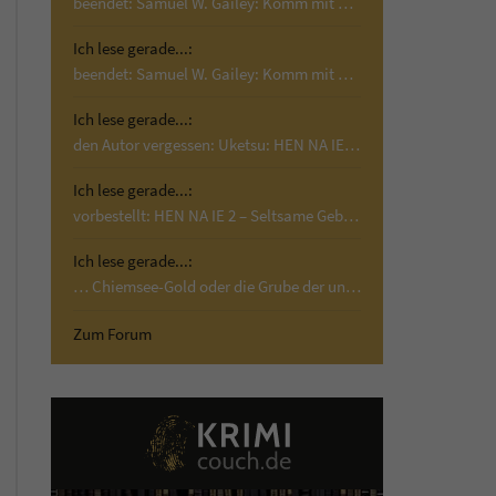
beendet: Samuel W. Gailey: Komm mit mir; Krimi,…
Ich lese gerade...:
beendet: Samuel W. Gailey: Komm mit mir; Krimi,…
Ich lese gerade...:
den Autor vergessen: Uketsu: HEN NA IE 2 –…
Ich lese gerade...:
vorbestellt: HEN NA IE 2 – Seltsame Gebäude:…
Ich lese gerade...:
… Chiemsee-Gold oder die Grube der unschuldigen…
Zum Forum