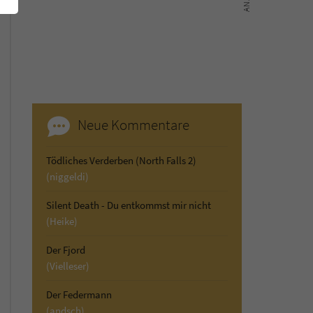
Neue Kommentare
Tödliches Verderben (North Falls 2)
(niggeldi)
Silent Death - Du entkommst mir nicht
(Heike)
Der Fjord
(Vielleser)
Der Federmann
(andsch)