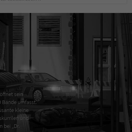
öffnet sein
00 Bände umfasst.
sante kleine
 skurrilen und
 bei „Dr.