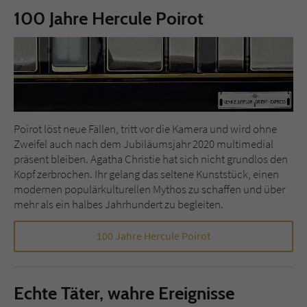
100 Jahre Hercule Poirot
Name
tx_pwcomments_ahash
Anbieter
Literatur-Couch Medien GmbH & Co. KG
Laufzeit
1 Jahr
Zweck
Cookie für Kommentare einzelner Buchtitel
Poirot löst neue Fällen, tritt vor die Kamera und wird ohne
Zweifel auch nach dem Jubiläumsjahr 2020 multimedial
präsent bleiben. Agatha Christie hat sich nicht grundlos den
Name
fe_typo_user
Kopf zerbrochen. Ihr gelang das seltene Kunststück, einen
modernen populärkulturellen Mythos zu schaffen und über
mehr als ein halbes Jahrhundert zu begleiten.
Anbieter
Literatur-Couch Medien GmbH & Co. KG
Laufzeit
Session
100 Jahre Hercule Poirot
Dieses Cookie gewährleistet die
Kommunikation der Webseite mit dem
Echte Täter, wahre Ereignisse
Zweck
Benutzer. Es wird benötigt um z. B. den