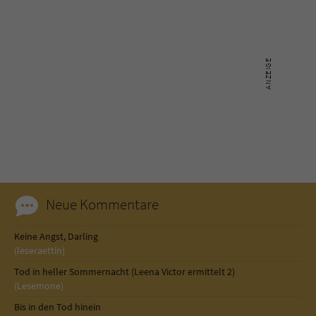
Neue Kommentare
Keine Angst, Darling
(leseraettin)
Tod in heller Sommernacht (Leena Victor ermittelt 2)
(Lesemone)
Bis in den Tod hinein