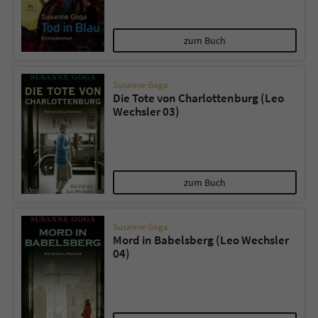
Name
tx_pwcomments_ahash
zum Buch
Anbieter
Literatur-Couch Medien GmbH & Co. KG
Susanne Goga
Die Tote von Charlottenburg (Leo
Laufzeit
1 Jahr
Wechsler 03)
Zweck
Cookie für Kommentare einzelner Buchtitel
Name
fe_typo_user
zum Buch
Anbieter
Literatur-Couch Medien GmbH & Co. KG
Susanne Goga
Mord in Babelsberg (Leo Wechsler
Laufzeit
Session
04)
Dieses Cookie gewährleistet die
Kommunikation der Webseite mit dem
Zweck
Benutzer. Es wird benötigt um z. B. den