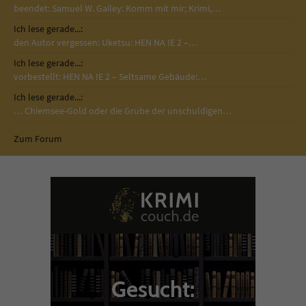
beendet: Samuel W. Gailey: Komm mit mir; Krimi,…
Ich lese gerade...:
den Autor vergessen: Uketsu: HEN NA IE 2 –…
Ich lese gerade...:
vorbestellt: HEN NA IE 2 – Seltsame Gebäude:…
Ich lese gerade...:
… Chiemsee-Gold oder die Grube der unschuldigen…
Zum Forum
Gesucht: