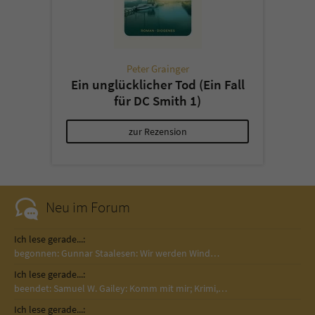
Peter Grainger
Ein unglücklicher Tod (Ein Fall
für DC Smith 1)
zur Rezension
Neu im Forum
Ich lese gerade...:
begonnen: Gunnar Staalesen: Wir werden Wind…
Ich lese gerade...:
beendet: Samuel W. Gailey: Komm mit mir; Krimi,…
Ich lese gerade...: