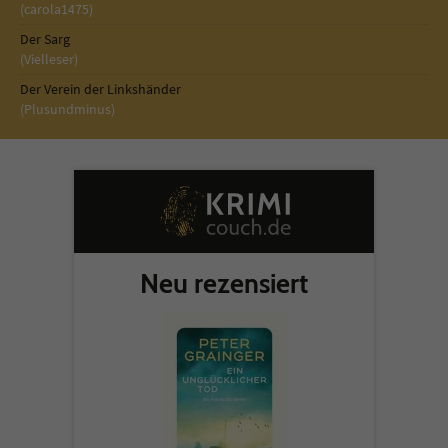
Sicherheitscode des Kontaktformulars zu
(carola1475)
überprüfen.
Der Sarg
(Vielleser)
Der Verein der Linkshänder
(Plusundminus)
Neu rezensiert