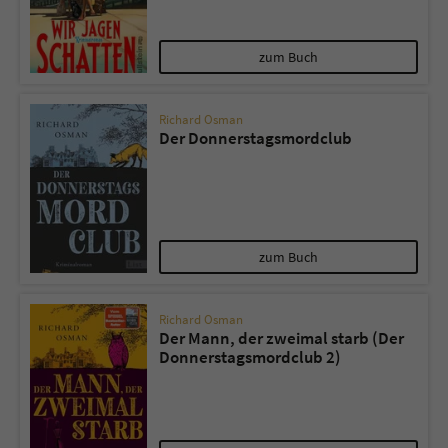
Name
tx_pwcomments_ahash
zum Buch
Anbieter
Literatur-Couch Medien GmbH & Co. KG
Richard Osman
Der Donnerstagsmordclub
Laufzeit
1 Jahr
Zweck
Cookie für Kommentare einzelner Buchtitel
Name
fe_typo_user
zum Buch
Anbieter
Literatur-Couch Medien GmbH & Co. KG
Richard Osman
Der Mann, der zweimal starb (Der
Laufzeit
Session
Donnerstagsmordclub 2)
Dieses Cookie gewährleistet die
Kommunikation der Webseite mit dem
Zweck
Benutzer. Es wird benötigt um z. B. den