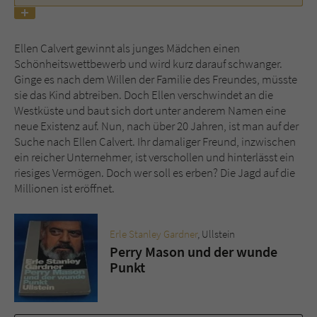
Name
tx_pwcomments_ahash
Ellen Calvert gewinnt als junges Mädchen einen
Schönheitswettbewerb und wird kurz darauf schwanger.
Anbieter
Literatur-Couch Medien GmbH & Co. KG
Ginge es nach dem Willen der Familie des Freundes, müsste
sie das Kind abtreiben. Doch Ellen verschwindet an die
Laufzeit
1 Jahr
Westküste und baut sich dort unter anderem Namen eine
neue Existenz auf. Nun, nach über 20 Jahren, ist man auf der
Zweck
Cookie für Kommentare einzelner Buchtitel
Suche nach Ellen Calvert. Ihr damaliger Freund, inzwischen
ein reicher Unternehmer, ist verschollen und hinterlässt ein
riesiges Vermögen. Doch wer soll es erben? Die Jagd auf die
Name
fe_typo_user
Millionen ist eröffnet.
Anbieter
Literatur-Couch Medien GmbH & Co. KG
Erle Stanley Gardner
, Ullstein
Laufzeit
Session
Perry Mason und der wunde
Punkt
Dieses Cookie gewährleistet die
Kommunikation der Webseite mit dem
Zweck
Benutzer. Es wird benötigt um z. B. den