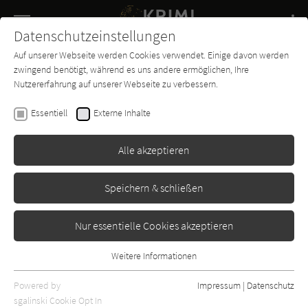
Navigation
Datenschutzeinstellungen
Couch
wechse
Auf unserer Webseite werden Cookies verwendet. Einige davon werden
Buch-
Forum
Charts
News
SUCHE
zwingend benötigt, während es uns andere ermöglichen, Ihre
Entdecker
Nutzererfahrung auf unserer Webseite zu verbessern.
Erle Stanley Gardner
Essentiell
Externe Inhalte
Perry Mason und der wunde
Punkt
Alle akzeptieren
Ullstein
Erschienen: Januar 1968
Bibliogr. Angaben
0
Speichern & schließen
Nur essentielle Cookies akzeptieren
Weitere Informationen
Essentiell
Essentielle Cookies werden für grundlegende Funktionen der
Powered by
Impressum
|
Datenschutz
Webseite benötigt. Dadurch ist gewährleistet, dass die Webseite
sgalinski Cookie Opt In