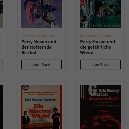
Erle Stanley Gardner
Erle Stanley Gardner
Perry Mason und
Perry Mason und
der stotternde
die gefährliche
Bischof
Witwe
zum Buch
zum Buch