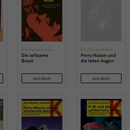
überprüfen.
Erle Stanley Gardner
Erle Stanley Gardner
Die seltsame
Perry Mason und
Braut
die toten Augen
zum Buch
zum Buch