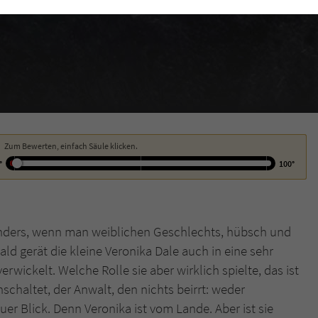
funktioniert.
Cookie-Informationen
Name
cookie_optin
Anbieter
Literatur-Couch Medien GmbH & Co. KG
Externe Inhalte
Wir verwenden auf unserer Website externe Inhalte, um Ihnen zusätzliche
Laufzeit
1 Jahr
Informationen anzubieten. Mit dem Laden der externen Inhalte akzeptieren Sie
die Datenschutzerklärung von YouTube (https://policies.google.com/privacy?
Wird benutzt, um Ihre Einstellungen für zur
hl=de).
Zweck
Verwendung von Cookies auf dieser Website zu
Zum Bewerten, einfach Säule klicken.
speichern.
°
100°
Name
tx_thrating_pi1_AnonymousRating_#
esonders, wenn man weiblichen Geschlechts, hübsch und
Anbieter
Literatur-Couch Medien GmbH & Co. KG
bald gerät die kleine Veronika Dale auch in eine sehr
verwickelt. Welche Rolle sie aber wirklich spielte, das ist
Laufzeit
1 Jahr
nschaltet, der Anwalt, den nichts beirrt: weder
Zweck
Cookie für die Bewertung einzelner Buchtitel
er Blick. Denn Veronika ist vom Lande. Aber ist sie