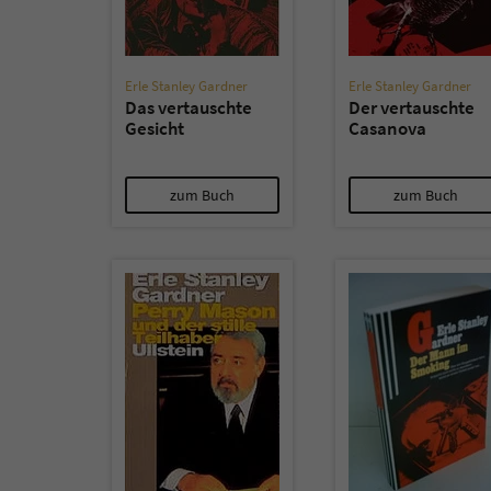
Erle Stanley Gardner
Erle Stanley Gardner
Das vertauschte
Der vertauschte
Gesicht
Casanova
zum Buch
zum Buch