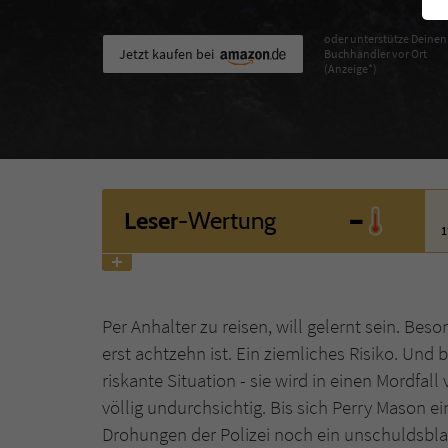
oder unterstütze Deinen
Jetzt kaufen bei
Buchhändler vor Ort
(Anzeige*)
-
Leser
-Wertung
1
Per Anhalter zu reisen, will gelernt sein. B
erst achtzehn ist. Ein ziemliches Risiko. Und 
riskante Situation - sie wird in einen Mordfall 
völlig undurchsichtig. Bis sich Perry Mason ei
Drohungen der Polizei noch ein unschuldsblau