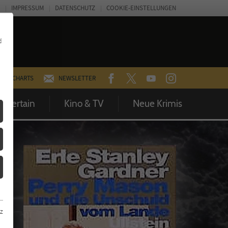
IMPRESSUM
DATENSCHUTZ
COOKIE-EINSTELLUNGEN
d
FACEBOOK
TWITTER
YOUTUBE
INSTAGRAM
CHARTS
NEWSLETTER
Entertain
Kino & TV
Neue Krimis
z