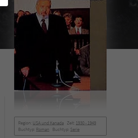
Region:
USA und Kanada
Zeit:
1930 -­ 1949
Buchtyp:
Roman
Buchtyp:
Serie