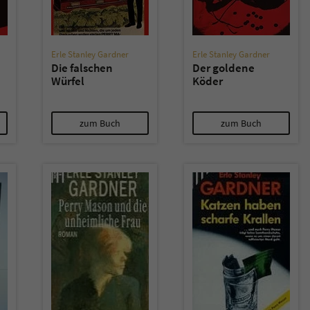
Erle Stanley Gardner
Erle Stanley Gardner
Die falschen
Der goldene
Würfel
Köder
zum Buch
zum Buch