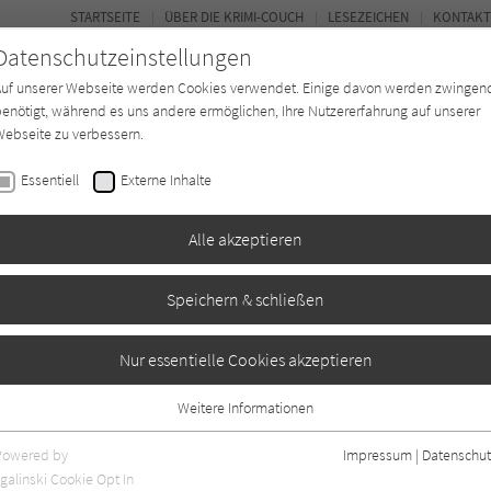
STARTSEITE
ÜBER DIE KRIMI-COUCH
LESEZEICHEN
KONTAKT
Datenschutzeinstellungen
Auf unserer Webseite werden Cookies verwendet. Einige davon werden zwingen
enötigt, während es uns andere ermöglichen, Ihre Nutzererfahrung auf unserer
ebseite zu verbessern.
BUCH-ENTDECKER
FORUM
Essentiell
Externe Inhalte
eit
Buchtyp
Autor*in
Magazin
Alle akzeptieren
Speichern & schließen
die Unschuld vom
Nur essentielle Cookies akzeptieren
Weitere Informationen
Essentiell
Essentielle Cookies werden für grundlegende Funktionen der Webseite
Powered by
Impressum
|
Datenschut
0
benötigt. Dadurch ist gewährleistet, dass die Webseite einwandfrei
galinski Cookie Opt In