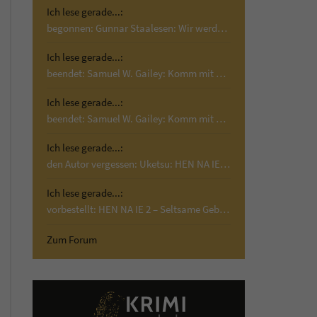
Ich lese gerade...:
begonnen: Gunnar Staalesen: Wir werden Wind…
Ich lese gerade...:
beendet: Samuel W. Gailey: Komm mit mir; Krimi,…
Ich lese gerade...:
beendet: Samuel W. Gailey: Komm mit mir; Krimi,…
Ich lese gerade...:
den Autor vergessen: Uketsu: HEN NA IE 2 –…
Ich lese gerade...:
vorbestellt: HEN NA IE 2 – Seltsame Gebäude:…
Zum Forum