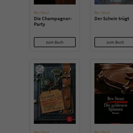
Rex Stout
Rex Stout
Die Champagner-
Der Schein trügt
Party
zum Buch
zum Buch
Rex Stout
Rex Stout