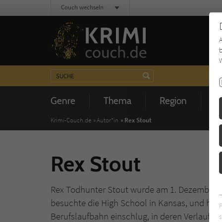
Couch wechseln
b
W
Genre
Thema
Region
Z
Krimi-Couch.de
Autor*in
Rex Stout
Rex Stout
Rex Todhunter Stout wurde am 1. Dezember 18
besuchte die High School in Kansas, und hier s
Berufslaufbahn einschlug, in deren Verlauf es 
s