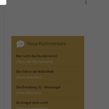
Neue Kommentare
Wer nicht das Dunkel kennt
(Hans, der Bücherwurm)
Die Tote in der Bibliothek
(Klaus Makollus)
Die Brandung (1) - Moorengel
(Peter Allemann)
Du kriegst mich nicht
(Sylvias-Lesezimmer)