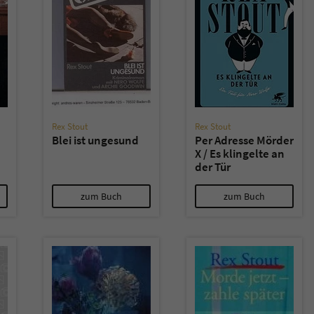
überprüfen.
Rex Stout
Rex Stout
Blei ist ungesund
Per Adresse Mörder
X / Es klingelte an
der Tür
zum Buch
zum Buch