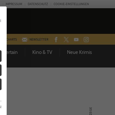
IMPRESSUM
DATENSCHUTZ
COOKIE-EINSTELLUNGEN
d
FACEBOOK
TWITTER
YOUTUBE
INSTAGRAM
CHARTS
NEWSLETTER
Entertain
Kino & TV
Neue Krimis
z