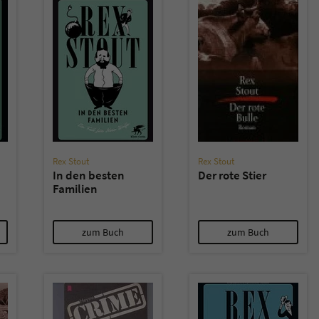
Name
tx_pwcomments_ahash
Anbieter
Literatur-Couch Medien GmbH & Co. KG
Laufzeit
1 Jahr
Zweck
Cookie für Kommentare einzelner Buchtitel
Rex Stout
Rex Stout
In den besten
Der rote Stier
Name
fe_typo_user
Familien
Anbieter
Literatur-Couch Medien GmbH & Co. KG
zum Buch
zum Buch
Laufzeit
Session
Dieses Cookie gewährleistet die Kommunikation der
Webseite mit dem Benutzer. Es wird benötigt um z. B.
Zweck
den Sicherheitscode des Kontaktformulars zu