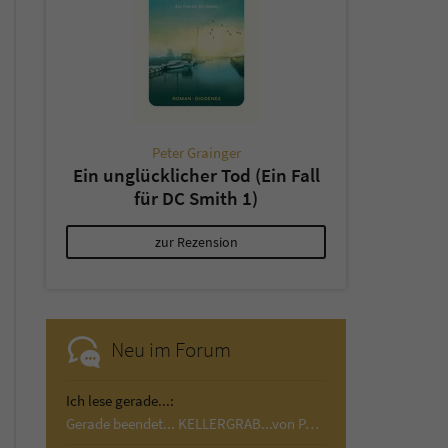
Peter Grainger
Ein unglücklicher Tod (Ein Fall
für DC Smith 1)
zur Rezension
Neu im Forum
Ich lese gerade...:
Gerade beendet... KELLERGRAB...von Paul Cleave! …