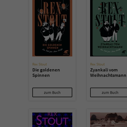
Rex Stout
Rex Stout
Die goldenen
Zyankali vom
Spinnen
Weihnachtsmann
zum Buch
zum Buch