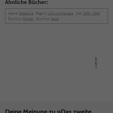
Ähnliche Bücher:
Genre:
Detektive
Region:
USA und Kanada
Zeit:
1930 -­ 1949
Buchtyp:
Roman
Buchtyp:
Serie
Deine Meinung zu »Das zweite