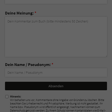
Deine Meinung:
*
Dein Name / Pseudonym:
*
Nicht
ausfüllen!
Hinweis:
Wir behalten uns vor, Kommentare ohne Angabe von Gründen zu löschen. Bitte
beachten Sie Urheberrecht und Privatsphäre; Werbung ist nicht gestattet. Ihr
Name bzw. Pseudonym wird öffentlich angezeigt; Nachnamen können zum
Datenschutz gekürzt werden. Zu Ihrem Schutz können Kontaktdaten wie E-Mail-