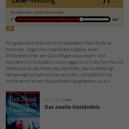
71°
Leser
-Wertung
Zum Bewerten, einfach Säule klicken.
Name
tx_pwcomments_ahash
1°
100°
Anbieter
Literatur-Couch Medien GmbH & Co. KG
Laufzeit
1 Jahr
Für gutes Geld übernimmt Privatdetektiv Nero Wolfe so
manches - sogar die undankbare Aufgabe, einer
Zweck
Cookie für Kommentare einzelner Buchtitel
Millionärstochter den Zukünftigen auszureden. Sein
Assistent Archie Goodwin schmuggelt sich in die Familie und
heftet sich an die Fersen des Verlobten. Der ist allerdings
Name
fe_typo_user
keineswegs so harmlos wie vermutet, und plötzlich hat
Archie es mit einem skrupellosen Gangsterboss zu tun.
Anbieter
Literatur-Couch Medien GmbH & Co. KG
Laufzeit
Session
Rex Stout
, Nest
Das zweite Geständnis
Dieses Cookie gewährleistet die
Kommunikation der Webseite mit dem
Zweck
Benutzer. Es wird benötigt um z. B. den