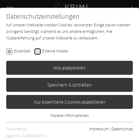
Navigation
Datenschutzeinstellungen
Couch
wechse
Auf unserer Webseite werden Cookies verwendet. Einige davon werden
Buch-
Forum
Charts
News
SUCHE
zwingend benötigt, während es uns andere ermöglichen, Ihre
Entdecker
Nutzererfahrung auf unserer Webseite zu verbessern.
Rex Stout
Essentiell
Externe Inhalte
Das zweite Geständnis
Alle akzeptieren
Nest
Erschienen: Januar 1956
Bibliogr. Angaben
0
Speichern & schließen
Nur essentielle Cookies akzeptieren
Weitere Informationen
Essentiell
Essentielle Cookies werden für grundlegende Funktionen der
Powered by
Impressum
|
Datenschutz
Webseite benötigt. Dadurch ist gewährleistet, dass die Webseite
sgalinski Cookie Opt In