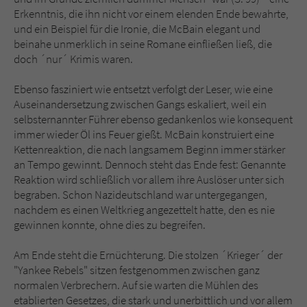
Erkenntnis, die ihn nicht vor einem elenden Ende bewahrte,
und ein Beispiel für die Ironie, die McBain elegant und
beinahe unmerklich in seine Romane einfließen ließ, die
doch ´nur´ Krimis waren.
Ebenso fasziniert wie entsetzt verfolgt der Leser, wie eine
Auseinandersetzung zwischen Gangs eskaliert, weil ein
selbsternannter Führer ebenso gedankenlos wie konsequent
immer wieder Öl ins Feuer gießt. McBain konstruiert eine
Kettenreaktion, die nach langsamem Beginn immer stärker
an Tempo gewinnt. Dennoch steht das Ende fest: Genannte
Reaktion wird schließlich vor allem ihre Auslöser unter sich
begraben. Schon Nazideutschland war untergegangen,
nachdem es einen Weltkrieg angezettelt hatte, den es nie
gewinnen konnte, ohne dies zu begreifen.
Am Ende steht die Ernüchterung. Die stolzen ´Krieger´ der
"Yankee Rebels" sitzen festgenommen zwischen ganz
normalen Verbrechern. Auf sie warten die Mühlen des
etablierten Gesetzes, die stark und unerbittlich und vor allem