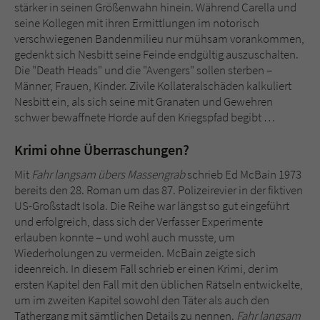
stärker in seinen Größenwahn hinein. Während Carella und
seine Kollegen mit ihren Ermittlungen im notorisch
verschwiegenen Bandenmilieu nur mühsam vorankommen,
gedenkt sich Nesbitt seine Feinde endgültig auszuschalten.
Die "Death Heads" und die "Avengers" sollen sterben –
Männer, Frauen, Kinder. Zivile Kollateralschäden kalkuliert
Nesbitt ein, als sich seine mit Granaten und Gewehren
schwer bewaffnete Horde auf den Kriegspfad begibt …
Krimi ohne Überraschungen?
Mit
Fahr langsam übers Massengrab
schrieb Ed McBain 1973
bereits den 28. Roman um das 87. Polizeirevier in der fiktiven
US-Großstadt Isola. Die Reihe war längst so gut eingeführt
und erfolgreich, dass sich der Verfasser Experimente
erlauben konnte – und wohl auch musste, um
Wiederholungen zu vermeiden. McBain zeigte sich
ideenreich. In diesem Fall schrieb er einen Krimi, der im
ersten Kapitel den Fall mit den üblichen Rätseln entwickelte,
um im zweiten Kapitel sowohl den Täter als auch den
Tathergang mit sämtlichen Details zu nennen.
Fahr langsam