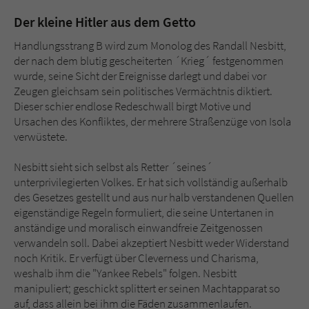
Der kleine Hitler aus dem Getto
Handlungsstrang B wird zum Monolog des Randall Nesbitt,
der nach dem blutig gescheiterten ´Krieg´ festgenommen
wurde, seine Sicht der Ereignisse darlegt und dabei vor
Zeugen gleichsam sein politisches Vermächtnis diktiert.
Dieser schier endlose Redeschwall birgt Motive und
Ursachen des Konfliktes, der mehrere Straßenzüge von Isola
verwüstete.
Nesbitt sieht sich selbst als Retter ´seines´
unterprivilegierten Volkes. Er hat sich vollständig außerhalb
des Gesetzes gestellt und aus nur halb verstandenen Quellen
eigenständige Regeln formuliert, die seine Untertanen in
anständige und moralisch einwandfreie Zeitgenossen
verwandeln soll. Dabei akzeptiert Nesbitt weder Widerstand
noch Kritik. Er verfügt über Cleverness und Charisma,
weshalb ihm die "Yankee Rebels" folgen. Nesbitt
manipuliert; geschickt splittert er seinen Machtapparat so
auf, dass allein bei ihm die Fäden zusammenlaufen.