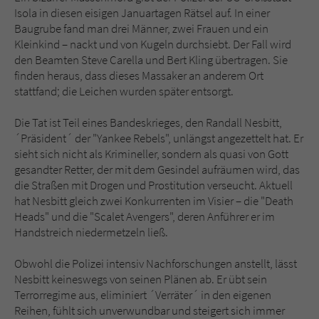
Sicherheitscode des Kontaktformulars zu
Isola in diesen eisigen Januartagen Rätsel auf. In einer
überprüfen.
Baugrube fand man drei Männer, zwei Frauen und ein
Kleinkind – nackt und von Kugeln durchsiebt. Der Fall wird
den Beamten Steve Carella und Bert Kling übertragen. Sie
finden heraus, dass dieses Massaker an anderem Ort
stattfand; die Leichen wurden später entsorgt.
Die Tat ist Teil eines Bandeskrieges, den Randall Nesbitt,
´Präsident´ der "Yankee Rebels", unlängst angezettelt hat. Er
sieht sich nicht als Krimineller, sondern als quasi von Gott
gesandter Retter, der mit dem Gesindel aufräumen wird, das
die Straßen mit Drogen und Prostitution verseucht. Aktuell
hat Nesbitt gleich zwei Konkurrenten im Visier – die "Death
Heads" und die "Scalet Avengers", deren Anführer er im
Handstreich niedermetzeln ließ.
Obwohl die Polizei intensiv Nachforschungen anstellt, lässt
Nesbitt keineswegs von seinen Plänen ab. Er übt sein
Terrorregime aus, eliminiert ´Verräter´ in den eigenen
Reihen, fühlt sich unverwundbar und steigert sich immer