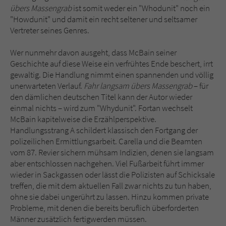
übers Massengrab
ist somit weder ein "Whodunit" noch ein
"Howdunit" und damit ein recht seltener und seltsamer
Vertreter seines Genres.
Wer nunmehr davon ausgeht, dass McBain seiner
Geschichte auf diese Weise ein verfrühtes Ende beschert, irrt
gewaltig. Die Handlung nimmt einen spannenden und völlig
unerwarteten Verlauf.
Fahr langsam übers Massengrab
– für
den dämlichen deutschen Titel kann der Autor wieder
einmal nichts – wird zum "Whydunit". Fortan wechselt
McBain kapitelweise die Erzählperspektive.
Handlungsstrang A schildert klassisch den Fortgang der
polizeilichen Ermittlungsarbeit. Carella und die Beamten
vom 87. Revier sichern mühsam Indizien, denen sie langsam
aber entschlossen nachgehen. Viel Fußarbeit führt immer
wieder in Sackgassen oder lässt die Polizisten auf Schicksale
treffen, die mit dem aktuellen Fall zwar nichts zu tun haben,
ohne sie dabei ungerührt zu lassen. Hinzu kommen private
Probleme, mit denen die bereits beruflich überforderten
Männer zusätzlich fertigwerden müssen.