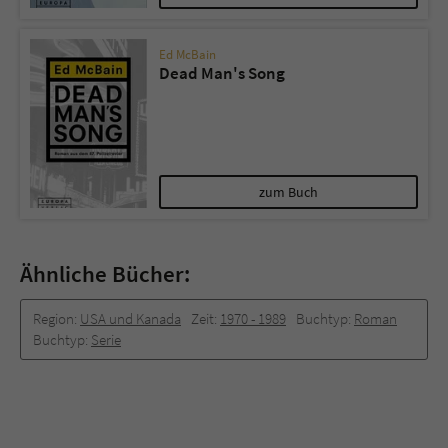
Ed McBain
Dead Man's Song
zum Buch
Ähnliche Bücher:
Region:
USA und Kanada
Zeit:
1970 -­ 1989
Buchtyp:
Roman
Buchtyp:
Serie