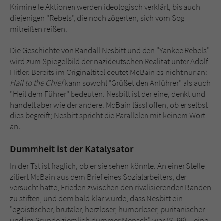
Kriminelle Aktionen werden ideologisch verklärt, bis auch
diejenigen "Rebels", die noch zögerten, sich vom Sog
mitreißen reißen.
Die Geschichte von Randall Nesbitt und den "Yankee Rebels"
wird zum Spiegelbild der nazideutschen Realität unter Adolf
Hitler. Bereits im Originaltitel deutet McBain es nicht nur an:
Hail to the Chief
kann sowohl "Grüßet den Anführer" als auch
"Heil dem Führer" bedeuten. Nesbitt ist der eine, denkt und
handelt aber wie der andere. McBain lässt offen, ob er selbst
dies begreift; Nesbitt spricht die Parallelen mit keinem Wort
an.
Dummheit ist der Katalysator
In der Tat ist fraglich, ob er sie sehen könnte. An einer Stelle
zitiert McBain aus dem Brief eines Sozialarbeiters, der
versucht hatte, Frieden zwischen den rivalisierenden Banden
zu stiften, und dem bald klar wurde, dass Nesbitt ein
"egoistischer, brutaler, herzloser, humorloser, puritanischer
und im Grunde ziemlich dummer Mensch" war (S. 99) – eine