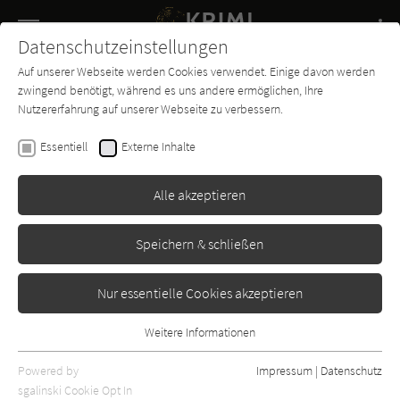
Navigation
Datenschutzeinstellungen
Couch
wechse
Auf unserer Webseite werden Cookies verwendet. Einige davon werden
Buch-
Forum
Charts
News
SUCHE
zwingend benötigt, während es uns andere ermöglichen, Ihre
Entdecker
Nutzererfahrung auf unserer Webseite zu verbessern.
Ed McBain
Essentiell
Externe Inhalte
Fahr langsam übers
Massengrab
Alle akzeptieren
Ullstein
Erschienen: Januar 1974
Bibliogr. Angaben
0
Speichern & schließen
Nur essentielle Cookies akzeptieren
Weitere Informationen
Essentiell
Essentielle Cookies werden für grundlegende Funktionen der
Powered by
Impressum
|
Datenschutz
Webseite benötigt. Dadurch ist gewährleistet, dass die Webseite
sgalinski Cookie Opt In