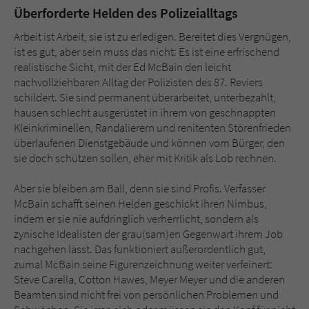
Überforderte Helden des Polizeialltags
Arbeit ist Arbeit, sie ist zu erledigen. Bereitet dies Vergnügen,
ist es gut, aber sein muss das nicht: Es ist eine erfrischend
realistische Sicht, mit der Ed McBain den leicht
nachvollziehbaren Alltag der Polizisten des 87. Reviers
schildert. Sie sind permanent überarbeitet, unterbezahlt,
hausen schlecht ausgerüstet in ihrem von geschnappten
Kleinkriminellen, Randalierern und renitenten Störenfrieden
überlaufenen Dienstgebäude und können vom Bürger, den
sie doch schützen sollen, eher mit Kritik als Lob rechnen.
Aber sie bleiben am Ball, denn sie sind Profis. Verfasser
McBain schafft seinen Helden geschickt ihren Nimbus,
indem er sie nie aufdringlich verherrlicht, sondern als
zynische Idealisten der grau(sam)en Gegenwart ihrem Job
nachgehen lässt. Das funktioniert außerordentlich gut,
zumal McBain seine Figurenzeichnung weiter verfeinert:
Steve Carella, Cotton Hawes, Meyer Meyer und die anderen
Beamten sind nicht frei von persönlichen Problemen und