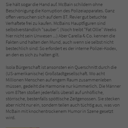
Sie hält sogar die Hand auf. McBain schildern ohne
Beschönigung die Korruption des Polizeiapparates. Ganz
offen versuchen sich auf dem 87. Revier gut betuchte
Verhaftete frei zu kaufen. McBains Hauptfiguren sind
selbstverständlich "sauber”. (Noch treibt "Fat Ollie” Weeks
hier nicht sein Unwesen ...) Aber Carella & Co. kennen die
Fakten und halten den Mund, auch wenn sie selbst nicht
bestechlich sind: So erfordert es der interne Polizei-Kodex,
an den es sich zu halten gilt.
Isola Bürgerschaft ist ansonsten ein Querschnitt durch die
(US-amerikanische) Großstadtgesellschaft. Wo acht
Millionen Menschen auf engem Raum zusammenleben
müssen, gedeiht die Harmonie nur kümmerlich. Die Männer
vom 87ten stoßen jedenfalls überall auf unhöfliche,
störrische, bestenfalls spöttische Zeitgenossen. Sie stecken
aber nicht nur ein, sondern teilen auch tüchtig aus, was von
McBain mit knochentrockenem Humor in Szene gesetzt
wird.