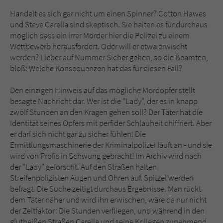
Handelt es sich gar nicht um einen Spinner? Cotton Hawes
und Steve Carella sind skeptisch. Sie halten es für durchaus
möglich dass ein irrer Mörder hier die Polizei zu einem
Wettbewerb herausfordert. Oder will er etwa erwischt
werden? Lieber auf Nummer Sicher gehen, so die Beamten,
bloß: Welche Konsequenzen hat das für diesen Fall?
Den einzigen Hinweis auf das mögliche Mordopfer stellt
besagte Nachricht dar. Wer ist die "Lady”, der es in knapp
zwölf Stunden an den Kragen gehen soll? Der Täter hat die
Identität seines Opfers mit perfider Schlauheit chiffriert. Aber
er darf sich nicht gar zu sicher fühlen: Die
Ermittlungsmaschinerie der Kriminalpolizei läuft an - und sie
wird von Profis in Schwung gebracht! Im Archiv wird nach
der "Lady” geforscht. Auf den Straßen halten
Streifenpolizisten Augen und Ohren auf. Spitzel werden
befragt. Die Suche zeitigt durchaus Ergebnisse. Man rückt
dem Täter näher und wird ihn erwischen, wäre da nur nicht
der Zeitfaktor: Die Stunden verfliegen, und während in den
glutheißen Straßen Carella und seine Kollegen zunehmend