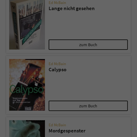
Ed McBain
Lange nicht gesehen
zum Buch
Ed McBain
Calypso
zum Buch
Ed McBain
Mordgespenster