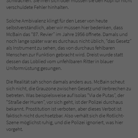
Schwächen. Sie irren sich oder müssen sie den Kopf für nicht
verschuldete Fehler hinhalten.
Solche Ambivalenz klingt für den Leser von heute
selbstverständlich, aber wir müssen hier bedenken, dass
McBain das "87. Revier” im Jahre 1956 öffnete. Damals und
noch lange später war es durchaus nicht üblich, "das Gesetz”
als Instrument zu sehen, das von durchaus fehlbaren
Menschen zur Funktion gebracht wird. Dreist wurde statt
dessen das Loblied vom unfehlbaren Ritter in blauer
Uniformrüstung gesungen.
Die Realität sah schon damals anders aus. McBain scheut
sich nicht, die Grauzone zwischen Gesetz und Verbrechen zu
betreten. Was beispielsweise auf Isolas "Via de Putas”, der
"Straße der Huren”, vor sich geht, ist der Polizei durchaus
bekannt. Prostitution ist verboten, aber dieses Verbot ist
faktisch nicht durchsetzbar. Also verhält sich die Rotlicht-
Szene möglichst ruhig, und die Polizei ignoriert, was hier
vorgeht.