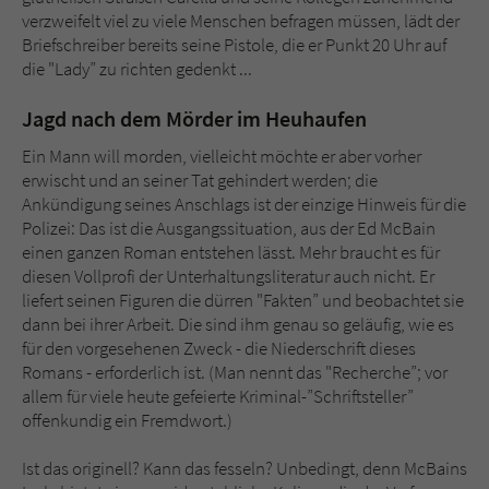
verzweifelt viel zu viele Menschen befragen müssen, lädt der
Briefschreiber bereits seine Pistole, die er Punkt 20 Uhr auf
die "Lady” zu richten gedenkt ...
Jagd nach dem Mörder im Heuhaufen
Ein Mann will morden, vielleicht möchte er aber vorher
erwischt und an seiner Tat gehindert werden; die
Ankündigung seines Anschlags ist der einzige Hinweis für die
Polizei: Das ist die Ausgangssituation, aus der Ed McBain
einen ganzen Roman entstehen lässt. Mehr braucht es für
diesen Vollprofi der Unterhaltungsliteratur auch nicht. Er
liefert seinen Figuren die dürren "Fakten” und beobachtet sie
dann bei ihrer Arbeit. Die sind ihm genau so geläufig, wie es
für den vorgesehenen Zweck - die Niederschrift dieses
Romans - erforderlich ist. (Man nennt das "Recherche”; vor
allem für viele heute gefeierte Kriminal-”Schriftsteller”
offenkundig ein Fremdwort.)
Ist das originell? Kann das fesseln? Unbedingt, denn McBains