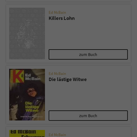
Ed McBain
Killers Lohn
zum Buch
Ed McBain
Die lästige Witwe
zum Buch
Ed McBain