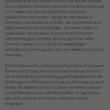
Isola bietet eine unwiderstehliche Kulisse, die der Verfasser
mit wunderbaren Darstellern bevölkert. Da fällt es überhaupt
nicht negativ auf, dass die Geschichte von keinem
Kapitalverbrechen handelt - das gilt es statt dessen zu
verhindern. Wie McBain es schildert - als ununterbrochene
Kette unermüdlicher Ermittlungen, die immer wieder ins
Leere laufen, neu ansetzen, sich von einem Indiz zum
nächsten hangeln und dabei der Lösung immer näher
kommen, während sich das Tempo stetig steigert -,
verhindert es zuverlässig, dass der Leser dieses Buch aus der
Hand legt.
Ein für McBain nicht unüblicher Kniff kommt auch in diesem
Roman zum Einsatz. Der Verfasser beschreibt uns nicht nur
den Drohbrief, seine Untersuchung auf Fingerabdrücke, die
Erstellung einer Phantomzeichnung, sondern zeigt uns auch
jeweils das Ergebnis im Bild. In diesen Momenten schauen
wir den Beamten quasi über die Schultern. Es fügt sich zu
den vielen positiven Eindrücken, die diese Lektüre
hinterlässt.