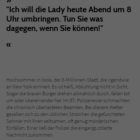
Sicherheitscode des Kontaktformulars zu
"Ich will die Lady heute Abend um 8
überprüfen.
Uhr umbringen. Tun Sie was
dagegen, wenn Sie können!"
Hochsommer in Isola, der 8-Millionen-Stadt, die irgendwie
an New York erinnert. Es ist heiß, Abkühlung nicht in Sicht.
Sogar die braven Bürger drehen allmählich durch, fallen tot
um oder übereinander her. Im 87. Polizeirevier schmachten
die chronisch überlasteten Beamten. Bei diesem Wetter
gesellen sich zu den üblichen Strolchen die gefürchteten
Spinner mit ihren seltsamen, oft genug mörderischen
Einfällen. Einer ließ der Polizei die eingangs zitierte
Nachricht zukommen.