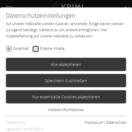
Navigation
Datenschutzeinstellungen
Couch
wechse
Auf unserer Webseite werden Cookies verwendet. Einige davon werden
Buch-
Forum
Charts
News
SUCHE
zwingend benötigt, während es uns andere ermöglichen, Ihre
Entdecker
Nutzererfahrung auf unserer Webseite zu verbessern.
Ed McBain
Essentiell
Externe Inhalte
Nackt ist die beste Maske
Alle akzeptieren
Desch
Erschienen: Januar 1961
Bibliogr. Angaben
1
Speichern & schließen
Nur essentielle Cookies akzeptieren
Weitere Informationen
Essentiell
Essentielle Cookies werden für grundlegende Funktionen der
Powered by
Impressum
|
Datenschutz
Webseite benötigt. Dadurch ist gewährleistet, dass die Webseite
sgalinski Cookie Opt In