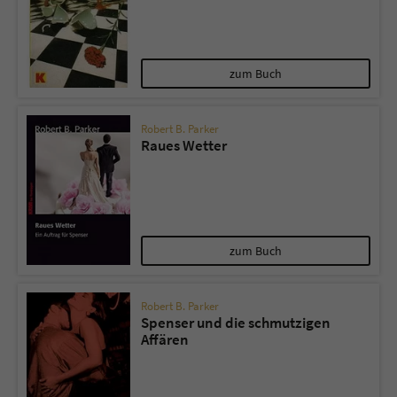
Name
tx_pwcomments_ahash
zum Buch
Anbieter
Literatur-Couch Medien GmbH & Co. KG
Laufzeit
1 Jahr
Robert B. Parker
Raues Wetter
Zweck
Cookie für Kommentare einzelner Buchtitel
Name
fe_typo_user
zum Buch
Anbieter
Literatur-Couch Medien GmbH & Co. KG
Laufzeit
Session
Robert B. Parker
Spenser und die schmutzigen
Affären
Dieses Cookie gewährleistet die
Kommunikation der Webseite mit dem
Zweck
Benutzer. Es wird benötigt um z. B. den