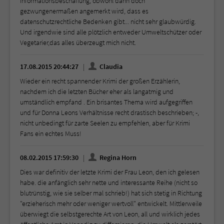
Informationsbeschaffung, obwohl dann doch
gezwungenermaßen angemerkt wird, dass es
datenschutzrechtliche Bedenken gibt... nicht sehr glaubwürdig.
Und irgendwie sind alle plötzlich entweder Umweltschützer oder
Vegetarier,das alles überzeugt mich nicht.
17.08.2015 20:44:27
Claudia
Wieder ein recht spannender Krimi der großen Erzählerin,
nachdem ich die letzten Bücher eher als langatmig und
umständlich empfand . Ein brisantes Thema wird aufgegriffen
und für Donna Leons Verhältnisse recht drastisch beschrieben; -,
nicht unbedingt für zarte Seelen zu empfehlen, aber für Krimi
Fans ein echtes Muss!
08.02.2015 17:59:30
Regina Horn
Dies war definitiv der letzte Krimi der Frau Leon, den ich gelesen
habe. die anfänglich sehr nette und interessante Reihe (nicht so
blutrünstig, wie sie selber mal schrieb!) hat sich stetig in Richtung
"erzieherisch mehr oder weniger wertvoll" entwickelt. Mittlerweile
überwiegt die selbstgerechte Art von Leon, all und wirklich jedes