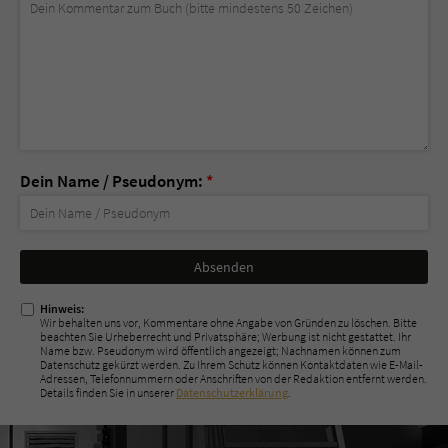
Dein Name / Pseudonym:
*
Nicht
ausfüllen!
Hinweis:
Wir behalten uns vor, Kommentare ohne Angabe von Gründen zu löschen. Bitte
beachten Sie Urheberrecht und Privatsphäre; Werbung ist nicht gestattet. Ihr
Name bzw. Pseudonym wird öffentlich angezeigt; Nachnamen können zum
Datenschutz gekürzt werden. Zu Ihrem Schutz können Kontaktdaten wie E-Mail-
Adressen, Telefonnummern oder Anschriften von der Redaktion entfernt werden.
Details finden Sie in unserer
Datenschutzerklärung
.