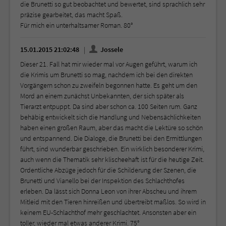
die Brunetti so gut beobachtet und bewertet, sind sprachlich sehr
präzise gearbeitet, das macht Spaß.
Für mich ein unterhaltsamer Roman. 80°
15.01.2015 21:02:48
Jossele
Dieser 21. Fall hat mir wieder mal vor Augen geführt, warum ich
die Krimis um Brunetti so mag, nachdem ich bei den direkten
Vorgängern schon zu zweifeln begonnen hatte. Es geht um den
Mord an einem zunächst Unbekannten, der sich später als
Tierarzt entpuppt. Da sind aber schon ca. 100 Seiten rum. Ganz
behäbig entwickelt sich die Handlung und Nebensächlichkeiten
haben einen großen Raum, aber das macht die Lektüre so schön
und entspannend. Die Dialoge, die Brunetti bei den Ermittlungen
führt, sind wunderbar geschrieben. Ein wirklich besonderer Krimi,
auch wenn die Thematik sehr klischeehaft ist für die heutige Zeit.
Ordentliche Abzüge jedoch für die Schilderung der Szenen, die
Brunetti und Vianello bei der Inspektion des Schlachthofes
erleben. Da lässt sich Donna Leon von ihrer Abscheu und ihrem
Mitleid mit den Tieren hinreißen und übertreibt maßlos. So wird in
keinem EU-Schlachthof mehr geschlachtet. Ansonsten aber ein
toller, wieder mal etwas anderer Krimi. 75°