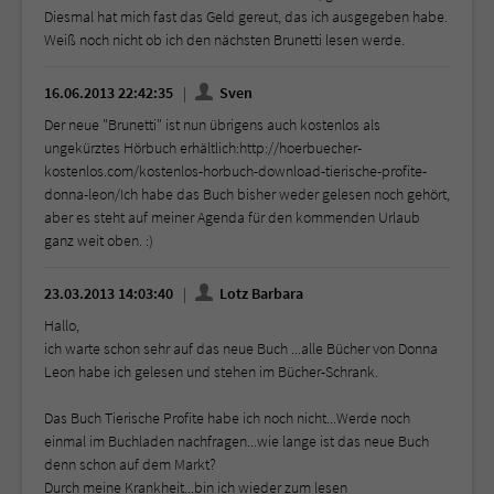
Diesmal hat mich fast das Geld gereut, das ich ausgegeben habe.
Weiß noch nicht ob ich den nächsten Brunetti lesen werde.
16.06.2013 22:42:35
Sven
Der neue "Brunetti" ist nun übrigens auch kostenlos als
ungekürztes Hörbuch erhältlich:http://hoerbuecher-
kostenlos.com/kostenlos-horbuch-download-tierische-profite-
donna-leon/Ich habe das Buch bisher weder gelesen noch gehört,
aber es steht auf meiner Agenda für den kommenden Urlaub
ganz weit oben. :)
23.03.2013 14:03:40
Lotz Barbara
Hallo,
ich warte schon sehr auf das neue Buch ...alle Bücher von Donna
Leon habe ich gelesen und stehen im Bücher-Schrank.
Das Buch Tierische Profite habe ich noch nicht...Werde noch
einmal im Buchladen nachfragen...wie lange ist das neue Buch
denn schon auf dem Markt?
Durch meine Krankheit...bin ich wieder zum lesen