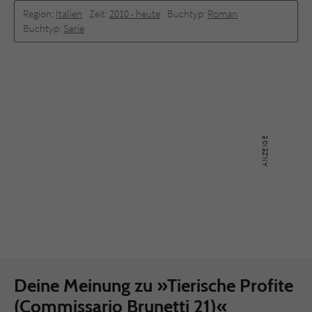
Region:
Italien
Zeit:
2010 -­ heute
Buchtyp:
Roman
Buchtyp:
Serie
Deine Meinung zu »Tierische Profite
(Commissario Brunetti 21)«