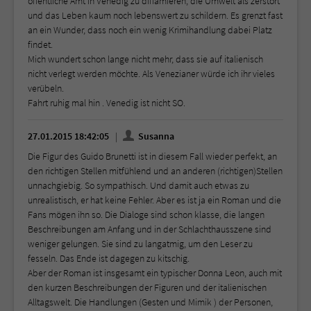
öffentliche Amt in Venedig zu diffamieren, die Umwelt als zerstört
und das Leben kaum noch lebenswert zu schildern. Es grenzt fast
an ein Wunder, dass noch ein wenig Krimihandlung dabei Platz
findet.
Mich wundert schon lange nicht mehr, dass sie auf italienisch
nicht verlegt werden möchte. Als Venezianer würde ich ihr vieles
verübeln.
Fahrt ruhig mal hin . Venedig ist nicht SO.
27.01.2015 18:42:05
Susanna
Die Figur des Guido Brunetti ist in diesem Fall wieder perfekt, an
den richtigen Stellen mitfühlend und an anderen (richtigen)Stellen
unnachgiebig. So sympathisch. Und damit auch etwas zu
unrealistisch, er hat keine Fehler. Aber es ist ja ein Roman und die
Fans mögen ihn so. Die Dialoge sind schon klasse, die langen
Beschreibungen am Anfang und in der Schlachthausszene sind
weniger gelungen. Sie sind zu langatmig, um den Leser zu
fesseln. Das Ende ist dagegen zu kitschig.
Aber der Roman ist insgesamt ein typischer Donna Leon, auch mit
den kurzen Beschreibungen der Figuren und der italienischen
Alltagswelt. Die Handlungen (Gesten und Mimik ) der Personen,