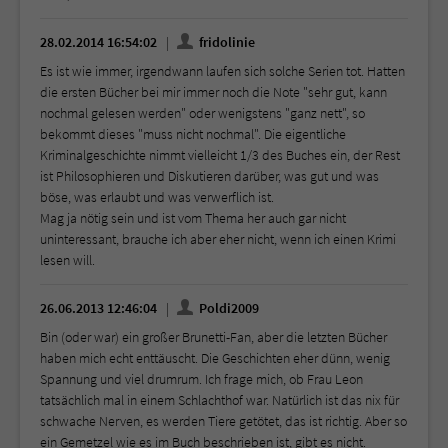
28.02.2014 16:54:02
fridolinie
Es ist wie immer, irgendwann laufen sich solche Serien tot. Hatten
die ersten Bücher bei mir immer noch die Note "sehr gut, kann
nochmal gelesen werden" oder wenigstens "ganz nett", so
bekommt dieses "muss nicht nochmal". Die eigentliche
Kriminalgeschichte nimmt vielleicht 1/3 des Buches ein, der Rest
ist Philosophieren und Diskutieren darüber, was gut und was
böse, was erlaubt und was verwerflich ist.
Mag ja nötig sein und ist vom Thema her auch gar nicht
uninteressant, brauche ich aber eher nicht, wenn ich einen Krimi
lesen will.
26.06.2013 12:46:04
Poldi2009
Bin (oder war) ein großer Brunetti-Fan, aber die letzten Bücher
haben mich echt enttäuscht. Die Geschichten eher dünn, wenig
Spannung und viel drumrum. Ich frage mich, ob Frau Leon
tatsächlich mal in einem Schlachthof war. Natürlich ist das nix für
schwache Nerven, es werden Tiere getötet, das ist richtig. Aber so
ein Gemetzel wie es im Buch beschrieben ist, gibt es nicht.