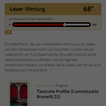
68°
Leser
-Wertung
Name
tx_pwcomments_ahash
Zum Bewerten, einfach Säule klicken.
Anbieter
Literatur-Couch Medien GmbH & Co. KG
1°
100°
Laufzeit
1 Jahr
Zweck
Cookie für Kommentare einzelner Buchtitel
Ein toter Mann, der von niemandem vermisst wird, weder
von den Venezianern noch von Touristen. Und ein teurer
Lederschuh am Fuß dieser Leiche. Brunetti muss all seine
Menschenkenntnis aufbieten und sein ganzes
Name
fe_typo_user
Kombinationstalent, um diesen Fall zu lösen, der ihn bis aufs
Festland nach Mestre führt.
Anbieter
Literatur-Couch Medien GmbH & Co. KG
Laufzeit
Session
Donna Leon
, Diogenes
Tierische Profite (Commissario
Dieses Cookie gewährleistet die
Brunetti 21)
Kommunikation der Webseite mit dem
Zweck
Benutzer. Es wird benötigt um z. B. den