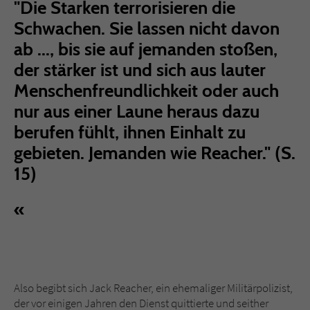
"Die Starken terrorisieren die
Sicherheitscode des Kontaktformulars zu
überprüfen.
Schwachen. Sie lassen nicht davon
ab ..., bis sie auf jemanden stoßen,
der stärker ist und sich aus lauter
Menschenfreundlichkeit oder auch
nur aus einer Laune heraus dazu
berufen fühlt, ihnen Einhalt zu
gebieten. Jemanden wie Reacher." (S.
15)
Also begibt sich Jack Reacher, ein ehemaliger Militärpolizist,
der vor einigen Jahren den Dienst quittierte und seither