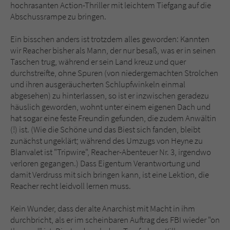
hochrasanten Action-Thriller mit leichtem Tiefgang auf die
Abschussrampe zu bringen.
Ein bisschen anders ist trotzdem alles geworden: Kannten
wir Reacher bisher als Mann, der nur besaß, was er in seinen
Taschen trug, während er sein Land kreuz und quer
durchstreifte, ohne Spuren (von niedergemachten Strolchen
und ihren ausgeräucherten Schlupfwinkeln einmal
abgesehen) zu hinterlassen, so ist er inzwischen geradezu
häuslich geworden, wohnt unter einem eigenen Dach und
hat sogar eine feste Freundin gefunden, die zudem Anwältin
(!) ist. (Wie die Schöne und das Biest sich fanden, bleibt
zunächst ungeklärt; während des Umzugs von Heyne zu
Blanvalet ist "Tripwire", Reacher-Abenteuer Nr. 3, irgendwo
verloren gegangen.) Dass Eigentum Verantwortung und
damit Verdruss mit sich bringen kann, ist eine Lektion, die
Reacher recht leidvoll lernen muss.
Kein Wunder, dass der alte Anarchist mit Macht in ihm
durchbricht, als er im scheinbaren Auftrag des FBI wieder "on