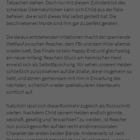
Tatsachen stehen. Doch nur mit diesem Zylindertrick des
scheinbar Übernatürlichen kann sich Child aus der Falle
befreien, die er sich dieses Mal selbst gestellt hat: Die
beschriebenen Morde sind ihm gar zu perfekt geraten.
Die daraus entstehenden Irritationen macht der spannende
Wettlauf zwischen Reacher, dem FBI und dem Killer allemal
wieder wett. Das Finale ist kein Happy-End und gleichzeitig
ein neuer Anfang; Reachers Glück am heimischen Herd
erweist sich als Selbsttäuschung. Wir sehen unseren Helden
schließlich zurückkehren auf die Straße, die er insgeheim so
liebt, und atmen gemeinsam mit ihm in Erwartung des
nächsten, sicherlich wieder spektakulären Abenteuers
sichtlich auf.
Natürlich lässt sich diese Rückkehr zugleich als Rückschritt
werten. Nachdem Child seinem Helden endlich gönnte,
sesshaft, gesellig und "erwachsen" zu werden, ist Reacher
nun zurückgeworfen auf den recht eindimensionalen
Charakter der ersten beiden Bände. Andererseits ist Jack
Reacher womöglich tatsächlich am glücklichsten, wenn er