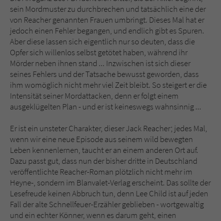
sein Mordmuster zu durchbrechen und tatsächlich eine der
von Reacher genannten Frauen umbringt. Dieses Mal hat er
jedoch einen Fehler begangen, und endlich gibt es Spuren.
Aber diese lassen sich eigentlich nur so deuten, dass die
Opfer sich willenlos selbst getötet haben, während ihr
Mörder neben ihnen stand ... Inzwischen ist sich dieser
seines Fehlers und der Tatsache bewusst geworden, dass
ihm womöglich nicht mehr viel Zeit bleibt. So steigert er die
Intensität seiner Mordattacken, denn er folgt einem
ausgeklügelten Plan - und er ist keineswegs wahnsinnig ...
Er ist ein unsteter Charakter, dieser Jack Reacher; jedes Mal,
wenn wir eine neue Episode aus seinem wild bewegten
Leben kennenlernen, taucht er an einem anderen Ort auf.
Dazu passt gut, dass nun der bisher dritte in Deutschland
veröffentlichte Reacher-Roman plötzlich nicht mehr im
Heyne-, sondern im Blanvalet-Verlag erscheint. Das sollte der
Lesefreude keinen Abbruch tun, denn Lee Child ist auf jeden
Fall der alte Schnellfeuer-Erzähler geblieben - wortgewaltig
und ein echter Könner, wenn es darum geht, einen