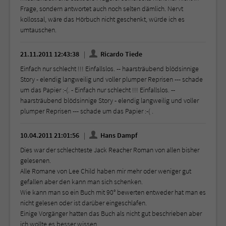
Frage, sondern antwortet auch noch selten dämlich. Nervt
kollossal, wäre das Hörbuch nicht geschenkt, würde ich es
umtauschen.
21.11.2011 12:43:38
Ricardo Tiede
Einfach nur schlecht !!! Einfallslos. -- haarsträubend blödsinnige
Story - elendig langweilig und voller plumper Reprisen --- schade
um das Papier :-(. - Einfach nur schlecht !!! Einfallslos. --
haarsträubend blödsinnige Story - elendig langweilig und voller
plumper Reprisen --- schade um das Papier :-( .
10.04.2011 21:01:56
Hans Dampf
Dies war der schlechteste Jack Reacher Roman von allen bisher
gelesenen.
Alle Romane von Lee Child haben mir mehr oder weniger gut
gefallen aber den kann man sich schenken.
Wie kann man so ein Buch mit 90° bewerten entweder hat man es
nicht gelesen oder ist darüber eingeschlafen.
Einige Vorgänger hatten das Buch als nicht gut beschrieben aber
ich wollte es besser wissen.