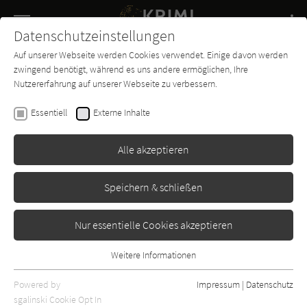
Navigation
Datenschutzeinstellungen
Couch
wechse
Auf unserer Webseite werden Cookies verwendet. Einige davon werden
Buch-
Forum
Charts
News
SUCHE
zwingend benötigt, während es uns andere ermöglichen, Ihre
Entdecker
Nutzererfahrung auf unserer Webseite zu verbessern.
Lee Child
Essentiell
Externe Inhalte
Zeit der Rache (Jack Reacher 4)
Alle akzeptieren
Goldmann
Erschienen: Januar 2002
Bibliogr. Angaben
21
Speichern & schließen
Nur essentielle Cookies akzeptieren
Weitere Informationen
Essentiell
Essentielle Cookies werden für grundlegende Funktionen der
Powered by
Impressum
|
Datenschutz
Webseite benötigt. Dadurch ist gewährleistet, dass die Webseite
sgalinski Cookie Opt In