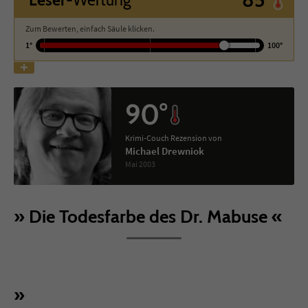
Zum Bewerten, einfach Säule klicken.
Name
tx_pwcomments_ahash
1°
100°
Anbieter
Literatur-Couch Medien GmbH & Co. KG
Laufzeit
1 Jahr
90°
Zweck
Cookie für Kommentare einzelner Buchtitel
Krimi-Couch Rezension von
Michael Drewniok
Mai 2003
Name
fe_typo_user
Anbieter
Literatur-Couch Medien GmbH & Co. KG
Die Todesfarbe des Dr. Mabuse
Laufzeit
Session
Dieses Cookie gewährleistet die
Kommunikation der Webseite mit dem
Zweck
Benutzer. Es wird benötigt um z. B. den