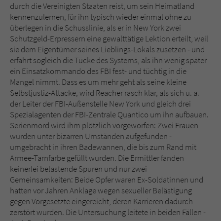
durch die Vereinigten Staaten reist, um sein Heimatland
kennenzulernen, für ihn typisch wieder einmal ohne zu
überlegen in die Schusslinie, als er in New York zwei
Schutzgeld-Erpressern eine gewalttätige Lektion erteilt, weil
sie dem Eigentümer seines Lieblings-Lokals zusetzen - und
erfährt sogleich die Tücke des Systems, als ihn wenig später
ein Einsatzkommando des FBI fest- und tüchtig in die
Mangel nimmt. Dass es um mehr geht als seine kleine
Selbstjustiz-Attacke, wird Reacher rasch klar, als sich u. a.
der Leiter der FBI-Außenstelle New York und gleich drei
Spezialagenten der FBI-Zentrale Quantico um ihn aufbauen.
Serienmord wird ihm plötzlich vorgeworfen: Zwei Frauen
wurden unter bizarren Umständen aufgefunden -
umgebracht in ihren Badewannen, die bis zum Rand mit
Armee-Tarnfarbe gefüllt wurden. Die Ermittler fanden
keinerlei belastende Spuren und nur zwei
Gemeinsamkeiten: Beide Opfer waren Ex-Soldatinnen und
hatten vor Jahren Anklage wegen sexueller Belästigung
gegen Vorgesetzte eingereicht, deren Karrieren dadurch
zerstört wurden. Die Untersuchung leitete in beiden Fällen -