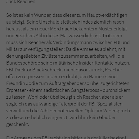
Jack Reacher!
So ist es kein Wunder, dass dieser zum Hauptverdächtigen
aufsteigt. Seine Unschuld stellt sich indes ziemlich rasch
heraus, als ein neuer Mord nach bekanntem Muster erfolgt
und Reachers Alibi dieses Mal wasserdicht ist. Trotzdem
muss sich Reacher als Verbindungsmann zwischen FBI und
Militär zur Verfügung stellen: Da die Armee es ablehnt, mit
den ungeliebten Zivilisten zusammenzuarbeiten, will die
Bundesbehörde seine militärische Insider-Kontakte nutzen.
FBI-Direktor Black schreckt nicht davor zurück, Reacher
offen zu erpressen, indem er droht, den Namen seiner
Freundin Jodie zum Auftraggeber der so übel zugerichteten
Erpresser - einem sadistischen Gangsterboss - durchsickern
zu lassen. Wohl oder übel beugt sich Reacher, aber als er
sogleich das aufwändige Täterprofil der FBI-Spezialisten
verwirft und die Zahl der potenziellen Opfer im Widerspruch
zu diesen erheblich eingrenzt, wird ihm kein Glauben
geschenkt.
Die Arroganz des FBI rächt sich bitter, als der Killer beginnt,