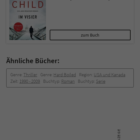
zum Buch
Ähnliche Bücher:
Genre:
Thriller
Genre:
Hard Boiled
Region:
USA und Kanada
Zeit:
1990 -­ 2009
Buchtyp:
Roman
Buchtyp:
Serie