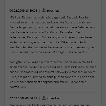
04.02.2009 16:39:01
pescheg
«Zeit der Rache» hat mich nicht begeistert. Der Jack Reacher-
Krimi ist zwar im Ansatz originell, aber die Story ist so sehr auf
Bestseller getrimmt, dass die Lektüre etwa so viele Gefühle weckt
wie die Wiederholung von Top Gun im Fernsehen. Die
seitenlangen Dialoge im Militär-Jargon und die endlosen Reisen
im Auto oder Flugzeug quer durch die USA ermüden. Auch
Reachers Annäherungsversuche an eine blonde FBI-Agentin, die
(man staune!) manchmal keinen BH trägt, sind eher reizlos.
Wenigstens die Frage nach dem Mörder und dessen Motiv hält
einen bei der Stange. Die Auflösung des Falles birgt die eine oder
andere Überraschung und stimmt halbwegs versöhnlich mit dem
Buch, das man nun wirklich nicht gelesen haben muss, von dem
ich hier aber auch nicht dringend abraten will. Mit anderen
Worten: 50%.
07.07.2008 08:56:27
silverfox
Wieder ein tolles Buch voller Spannung und flott geschrieben.