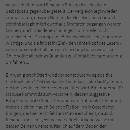
auszuschalten, wird Reachers Prinzip der selektiven
Selbstjustiz gegenüber gestellt. Der Vergleich legt (wieder
einmal) offen, dass im Namen des Gesetzes und dadurch
scheinbar legitimiert durchaus Straftaten begangen werden
können, die hinter denen "richtiger" Krimineller nicht
zurückstehen. Das mag eine Binsenweisheit sein, doch eine
wichtige, und sie findet ihr Ziel - den Hinterkopf des Lesers -,
wenn sie so unterhaltsam wie hier dargeboten wird. Lee
Child sollte allerdings Quantico zukünftig lieber großräumig
umfahren ...
Ein wenig erschüttert wird der sonst durchweg positive
Eindruck, den "Zeit der Rache" hinterlässt, als das Mysterium
der indizienlosen Morde dann gelüftet wird. Ein moderner Dr.
Mabuse kommt da zum Vorschein, dessen suggestive
Fähigkeiten trotz Childs Bemühen um "rationale" Erklärung
mehr als einen Hauch Science Fiction in die Geschichte
bringen, der hier recht fehl am Platze erscheint, da Jack
Reacher und sein geistiger Vater doch üblicherweise mit
beiden Beinen unerschütterlich auf dem Boden der