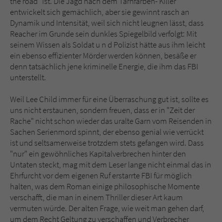
the road" ist. Die Jagd nach dem Tarnfarben- Killer
entwickelt sich gemächlich, aber sie gewinnt rasch an
Dynamik und Intensität, weil sich nicht leugnen lässt, dass
Reacher im Grunde sein dunkles Spiegelbild verfolgt: Mit
seinem Wissen als Soldat u n d Polizist hätte aus ihm leicht
ein ebenso effizienter Mörder werden können, besäße er
denn tatsächlich jene kriminelle Energie, die ihm das FBI
unterstellt.
Weil Lee Child immer für eine Überraschung gut ist, sollte es
uns nicht erstaunen, sondern freuen, dass er in "Zeit der
Rache" nicht schon wieder das uralte Garn vom Reisenden in
Sachen Serienmord spinnt, der ebenso genial wie verrückt
ist und seltsamerweise trotzdem stets gefangen wird. Dass
"nur" ein gewöhnliches Kapitalverbrechen hinter den
Untaten steckt, mag mit dem Leser lange nicht einmal das in
Ehrfurcht vor dem eigenen Ruf erstarrte FBI für möglich
halten, was dem Roman einige philosophische Momente
verschafft, die man in einem Thriller dieser Art kaum
vermuten würde. Der alten Frage, wie weit man gehen darf,
um dem Recht Geltung zu verschaffen und Verbrecher