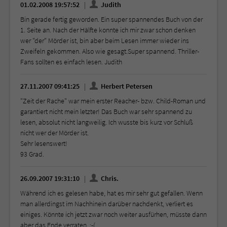
01.02.2008 19:57:52
Judith
Bin gerade fertig geworden. Ein super spannendes Buch von der
1. Seite an. Nach der Hälfte konnte ich mir zwar schon denken
wer "der" Mörder ist, bin aber beim Lesen immer wieder ins
Zweifeln gekommen. Also wie gesagt.Super spannend. Thriller-
Fans sollten es einfach lesen. Judith
27.11.2007 09:41:25
Herbert Petersen
"Zeit der Rache" war mein erster Reacher- bzw. Child-Roman und
garantiert nicht mein letzter! Das Buch war sehr spannend zu
lesen, absolut nicht langweilig. Ich wusste bis kurz vor Schluß
nicht wer der Mörder ist.
Sehr lesenswert!
93 Grad.
26.09.2007 19:31:10
Chris.
Während ich es gelesen habe, hat es mir sehr gut gefallen. Wenn
man allerdingst im Nachhinein darüber nachdenkt, verliert es
einiges. Könnte ich jetzt zwar noch weiter ausfürhen, müsste dann
aber das Ende verraten. :-(