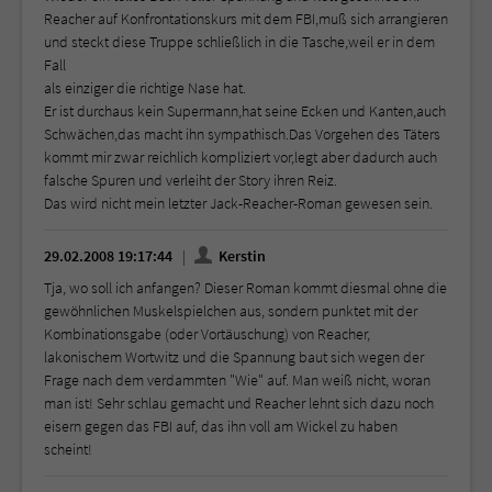
Reacher auf Konfrontationskurs mit dem FBI,muß sich arrangieren
und steckt diese Truppe schließlich in die Tasche,weil er in dem
Fall
als einziger die richtige Nase hat.
Er ist durchaus kein Supermann,hat seine Ecken und Kanten,auch
Schwächen,das macht ihn sympathisch.Das Vorgehen des Täters
kommt mir zwar reichlich kompliziert vor,legt aber dadurch auch
falsche Spuren und verleiht der Story ihren Reiz.
Das wird nicht mein letzter Jack-Reacher-Roman gewesen sein.
29.02.2008 19:17:44
Kerstin
Tja, wo soll ich anfangen? Dieser Roman kommt diesmal ohne die
gewöhnlichen Muskelspielchen aus, sondern punktet mit der
Kombinationsgabe (oder Vortäuschung) von Reacher,
lakonischem Wortwitz und die Spannung baut sich wegen der
Frage nach dem verdammten "Wie" auf. Man weiß nicht, woran
man ist! Sehr schlau gemacht und Reacher lehnt sich dazu noch
eisern gegen das FBI auf, das ihn voll am Wickel zu haben
scheint!