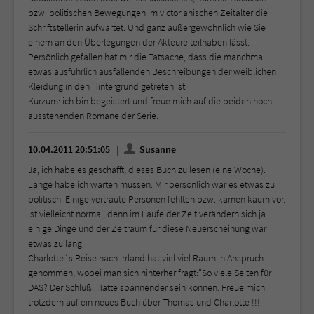
bzw. politischen Bewegungen im victorianischen Zeitalter die
Schriftstellerin aufwartet. Und ganz außergewöhnlich wie Sie
einem an den Überlegungen der Akteure teilhaben lässt.
Persönlich gefallen hat mir die Tatsache, dass die manchmal
etwas ausführlich ausfallenden Beschreibungen der weiblichen
Kleidung in den Hintergrund getreten ist.
Kurzum: ich bin begeistert und freue mich auf die beiden noch
ausstehenden Romane der Serie.
10.04.2011 20:51:05
Susanne
Ja, ich habe es geschafft, dieses Buch zu lesen (eine Woche).
Lange habe ich warten müssen. Mir persönlich war es etwas zu
politisch. Einige vertraute Personen fehlten bzw. kamen kaum vor.
Ist vielleicht normal, denn im Laufe der Zeit verändern sich ja
einige Dinge und der Zeitraum für diese Neuerscheinung war
etwas zu lang.
Charlotte´s Reise nach Irrland hat viel viel Raum in Anspruch
genommen, wobei man sich hinterher fragt:"So viele Seiten für
DAS? Der Schluß: Hätte spannender sein können. Freue mich
trotzdem auf ein neues Buch über Thomas und Charlotte !!!