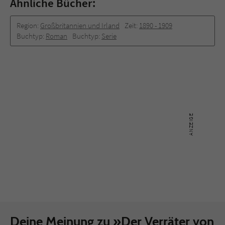
Ähnliche Bücher:
Region:
Großbritannien und Irland
Zeit:
1890 -­ 1909
Buchtyp:
Roman
Buchtyp:
Serie
Deine Meinung zu »Der Verräter von