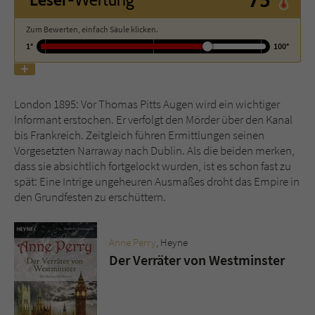
Zum Bewerten, einfach Säule klicken.
Name
tx_pwcomments_ahash
1°
100°
Anbieter
Literatur-Couch Medien GmbH & Co. KG
Laufzeit
1 Jahr
London 1895: Vor Thomas Pitts Augen wird ein wichtiger
Informant erstochen. Er verfolgt den Mörder über den Kanal
Zweck
Cookie für Kommentare einzelner Buchtitel
bis Frankreich. Zeitgleich führen Ermittlungen seinen
Vorgesetzten Narraway nach Dublin. Als die beiden merken,
dass sie absichtlich fortgelockt wurden, ist es schon fast zu
Name
fe_typo_user
spät: Eine Intrige ungeheuren Ausmaßes droht das Empire in
den Grundfesten zu erschüttern.
Anbieter
Literatur-Couch Medien GmbH & Co. KG
Laufzeit
Session
Anne Perry
, Heyne
Der Verräter von Westminster
Dieses Cookie gewährleistet die
Kommunikation der Webseite mit dem
Zweck
Benutzer. Es wird benötigt um z. B. den