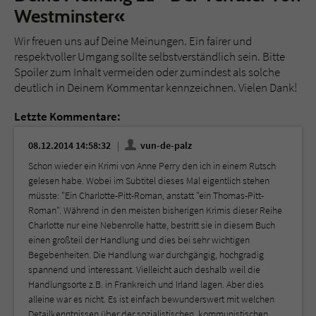
Westminster«
Wir freuen uns auf Deine Meinungen. Ein fairer und
respektvoller Umgang sollte selbstverständlich sein. Bitte
Spoiler zum Inhalt vermeiden oder zumindest als solche
deutlich in Deinem Kommentar kennzeichnen. Vielen Dank!
Letzte Kommentare:
08.12.2014 14:58:32
vun-de-palz
Schon wieder ein Krimi von Anne Perry den ich in einem Rutsch
gelesen habe. Wobei im Subtitel dieses Mal eigentlich stehen
müsste: "Ein Charlotte-Pitt-Roman, anstatt "ein Thomas-Pitt-
Roman". Während in den meisten bisherigen Krimis dieser Reihe
Charlotte nur eine Nebenrolle hatte, bestritt sie in diesem Buch
einen großteil der Handlung und dies bei sehr wichtigen
Begebenheiten. Die Handlung war durchgängig, hochgradig
spannend und interessant. Vielleicht auch deshalb weil die
Handlungsorte z.B. in Frankreich und Irland lagen. Aber dies
alleine war es nicht. Es ist einfach bewunderswert mit welchen
Detailkenntnissen über der sozialistischen, kommunistischen