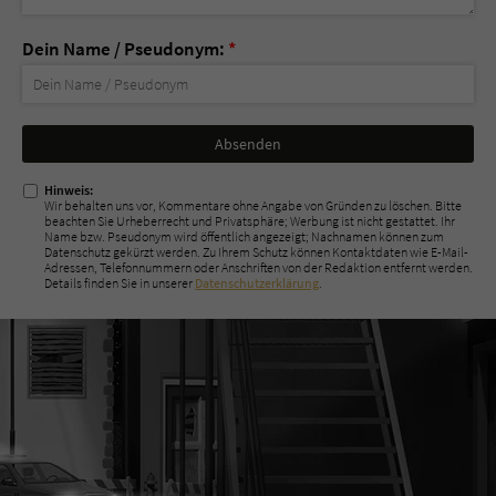
Dein Name / Pseudonym:
*
Nicht
ausfüllen!
Hinweis:
Wir behalten uns vor, Kommentare ohne Angabe von Gründen zu löschen. Bitte
beachten Sie Urheberrecht und Privatsphäre; Werbung ist nicht gestattet. Ihr
Name bzw. Pseudonym wird öffentlich angezeigt; Nachnamen können zum
Datenschutz gekürzt werden. Zu Ihrem Schutz können Kontaktdaten wie E-Mail-
Adressen, Telefonnummern oder Anschriften von der Redaktion entfernt werden.
Details finden Sie in unserer
Datenschutzerklärung
.