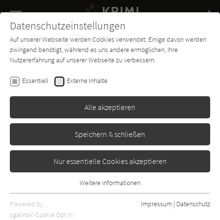
Navigation
Datenschutzeinstellungen
Couch
wechse
Auf unserer Webseite werden Cookies verwendet. Einige davon werden
Buch-
Forum
Charts
News
SUCHE
zwingend benötigt, während es uns andere ermöglichen, Ihre
Entdecker
Nutzererfahrung auf unserer Webseite zu verbessern.
Anne Perry
Essentiell
Externe Inhalte
Der Verräter von Westminster
Alle akzeptieren
Heyne
Erschienen: Januar 2011
Bibliogr. Angaben
2
Speichern & schließen
Nur essentielle Cookies akzeptieren
Weitere Informationen
Essentiell
Essentielle Cookies werden für grundlegende Funktionen der
Powered by
Impressum
|
Datenschutz
Webseite benötigt. Dadurch ist gewährleistet, dass die Webseite
sgalinski Cookie Opt In