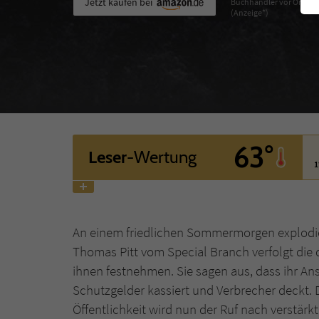
Jetzt kaufen bei
Buchhändler vor Ort
(Anzeige*)
63°
Leser
-Wertung
1
An einem friedlichen Sommermorgen explodi
Thomas Pitt vom Special Branch verfolgt die
ihnen festnehmen. Sie sagen aus, dass ihr Ans
Schutzgelder kassiert und Verbrecher deckt. 
Öffentlichkeit wird nun der Ruf nach verstä