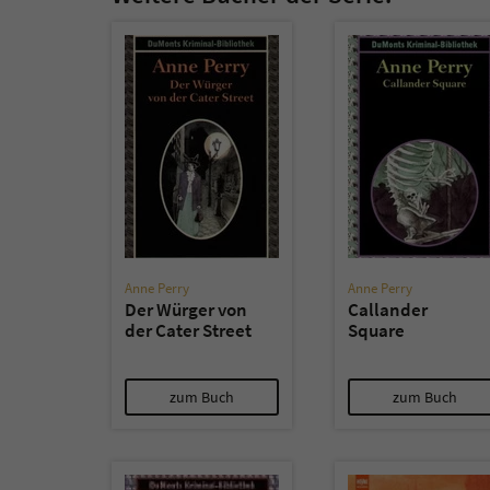
Anne Perry
Anne Perry
Der Würger von
Callander
der Cater Street
Square
zum Buch
zum Buch