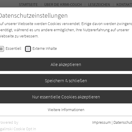
STARTSEITE
ÜBER DIE KRIMI-COUCH
LESEZEICHEN
KONTAKT
Datenschutzeinstellungen
Auf unserer Webseite werden Cookies verwendet. Einige davon werden zwingen
enötigt, während es uns andere ermöglichen, Ihre Nutzererfahrung auf unserer
ebseite zu verbessern.
BUCH-ENTDECKER
FORUM
Essentiell
Externe Inhalte
eit
Buchtyp
Autor*in
Magazin
Alle akzeptieren
Speichern & schließen
rborough Street
Nur essentielle Cookies akzeptieren
Weitere Informationen
3
Essentiell
Essentielle Cookies werden für grundlegende Funktionen der Webseite
Powered by
Impressum
|
Datenschut
benötigt. Dadurch ist gewährleistet, dass die Webseite einwandfrei
galinski Cookie Opt In