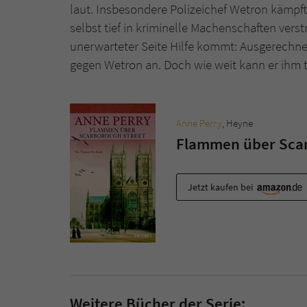
laut. Insbesondere Polizeichef Wetron kämpft
selbst tief in kriminelle Machenschaften verstri
unerwarteter Seite Hilfe kommt: Ausgerechnet
gegen Wetron an. Doch wie weit kann er ihm 
Anne Perry
, Heyne
Flammen über Scar
Jetzt kaufen bei
Weitere Bücher der Serie: