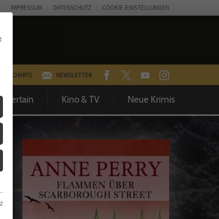
IMPRESSUM
DATENSCHUTZ
COOKIE-EINSTELLUNGEN
d
FACEBOOK
TWITTER
YOUTUBE
INSTAGRAM
CHARTS
NEWSLETTER
Entertain
Kino & TV
Neue Krimis
z