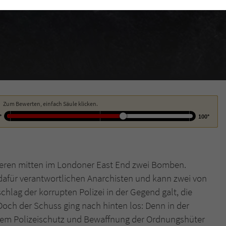
funktioniert.
Cookie-Informationen
Name
cookie_optin
Anbieter
Literatur-Couch Medien GmbH & Co. KG
Externe Inhalte
Wir verwenden auf unserer Website externe Inhalte, um Ihnen zusätzliche
Laufzeit
1 Jahr
Informationen anzubieten. Mit dem Laden der externen Inhalte akzeptieren Sie
die Datenschutzerklärung von YouTube (https://policies.google.com/privacy?
Wird benutzt, um Ihre Einstellungen für zur
hl=de).
Zweck
Verwendung von Cookies auf dieser Website zu
Zum Bewerten, einfach Säule klicken.
speichern.
°
100°
Name
tx_thrating_pi1_AnonymousRating_#
eren mitten im Londoner East End zwei Bomben.
Anbieter
Literatur-Couch Medien GmbH & Co. KG
 dafür verantwortlichen Anarchisten und kann zwei von
chlag der korrupten Polizei in der Gegend galt, die
Laufzeit
1 Jahr
Doch der Schuss ging nach hinten los: Denn in der
Zweck
Cookie für die Bewertung einzelner Buchtitel
rktem Polizeischutz und Bewaffnung der Ordnungshüter