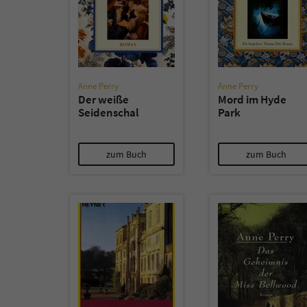
Anne Perry
Anne Perry
Der weiße
Mord im Hyde
Seidenschal
Park
zum Buch
zum Buch