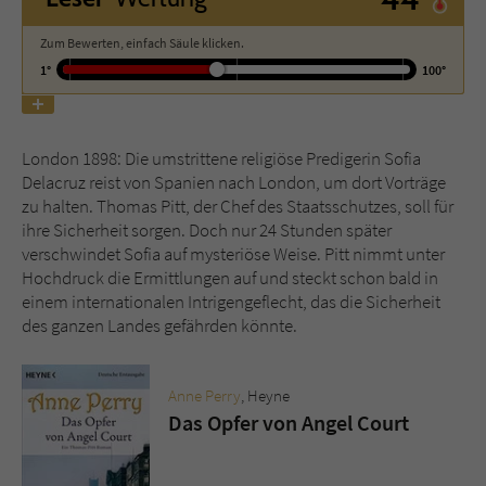
Zum Bewerten, einfach Säule klicken.
Name
tx_pwcomments_ahash
1°
100°
Anbieter
Literatur-Couch Medien GmbH & Co. KG
Laufzeit
1 Jahr
London 1898: Die umstrittene religiöse Predigerin Sofia
Delacruz reist von Spanien nach London, um dort Vorträge
Zweck
Cookie für Kommentare einzelner Buchtitel
zu halten. Thomas Pitt, der Chef des Staatsschutzes, soll für
ihre Sicherheit sorgen. Doch nur 24 Stunden später
verschwindet Sofia auf mysteriöse Weise. Pitt nimmt unter
Name
fe_typo_user
Hochdruck die Ermittlungen auf und steckt schon bald in
einem internationalen Intrigengeflecht, das die Sicherheit
Anbieter
Literatur-Couch Medien GmbH & Co. KG
des ganzen Landes gefährden könnte.
Laufzeit
Session
Anne Perry
, Heyne
Das Opfer von Angel Court
Dieses Cookie gewährleistet die
Kommunikation der Webseite mit dem
Zweck
Benutzer. Es wird benötigt um z. B. den