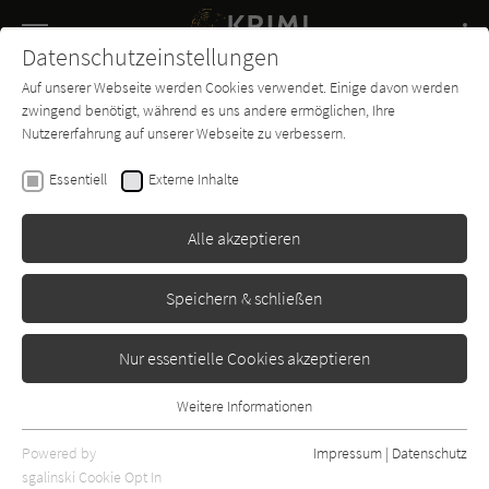
Navigation
Datenschutzeinstellungen
Couch
wechse
Auf unserer Webseite werden Cookies verwendet. Einige davon werden
Buch-
Forum
Charts
News
SUCHE
zwingend benötigt, während es uns andere ermöglichen, Ihre
Entdecker
Nutzererfahrung auf unserer Webseite zu verbessern.
Anne Perry
Essentiell
Externe Inhalte
Das Opfer von Angel Court
Alle akzeptieren
Heyne
Erschienen: Januar 2016
Bibliogr. Angaben
0
Speichern & schließen
Nur essentielle Cookies akzeptieren
Weitere Informationen
Essentiell
Essentielle Cookies werden für grundlegende Funktionen der
Powered by
Impressum
|
Datenschutz
Webseite benötigt. Dadurch ist gewährleistet, dass die Webseite
sgalinski Cookie Opt In