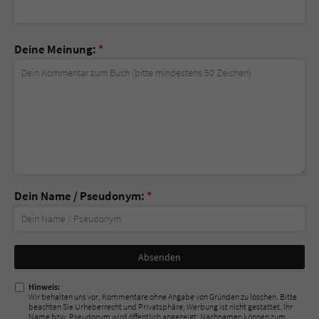
Deine Meinung:
*
Dein Name / Pseudonym:
*
Nicht
ausfüllen!
Hinweis:
Wir behalten uns vor, Kommentare ohne Angabe von Gründen zu löschen. Bitte
beachten Sie Urheberrecht und Privatsphäre; Werbung ist nicht gestattet. Ihr
Name bzw. Pseudonym wird öffentlich angezeigt; Nachnamen können zum