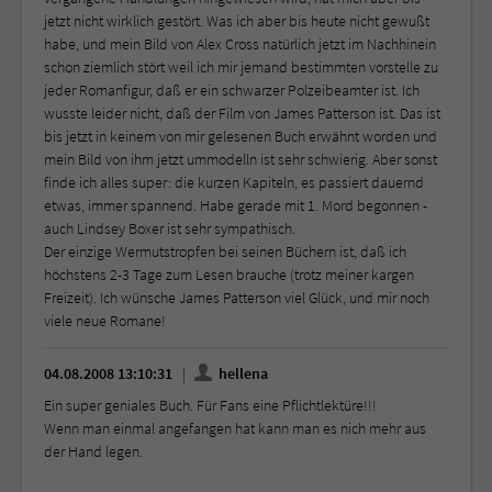
jetzt nicht wirklich gestört. Was ich aber bis heute nicht gewußt
habe, und mein Bild von Alex Cross natürlich jetzt im Nachhinein
schon ziemlich stört weil ich mir jemand bestimmten vorstelle zu
jeder Romanfigur, daß er ein schwarzer Polzeibeamter ist. Ich
wusste leider nicht, daß der Film von James Patterson ist. Das ist
bis jetzt in keinem von mir gelesenen Buch erwähnt worden und
mein Bild von ihm jetzt ummodelln ist sehr schwierig. Aber sonst
finde ich alles super: die kurzen Kapiteln, es passiert dauernd
etwas, immer spannend. Habe gerade mit 1. Mord begonnen -
auch Lindsey Boxer ist sehr sympathisch.
Der einzige Wermutstropfen bei seinen Büchern ist, daß ich
höchstens 2-3 Tage zum Lesen brauche (trotz meiner kargen
Freizeit). Ich wünsche James Patterson viel Glück, und mir noch
viele neue Romane!
04.08.2008 13:10:31
hellena
Ein super geniales Buch. Für Fans eine Pflichtlektüre!!!
Wenn man einmal angefangen hat kann man es nich mehr aus
der Hand legen.