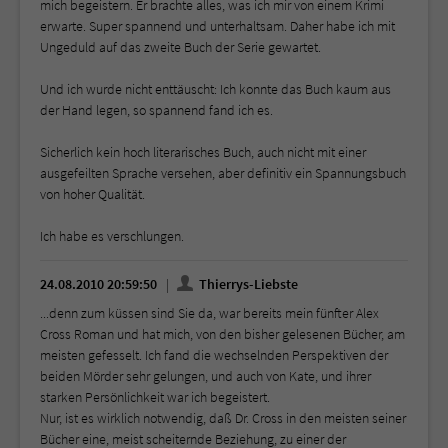
mich begeistern. Er brachte alles, was ich mir von einem Krimi
erwarte. Super spannend und unterhaltsam. Daher habe ich mit
Ungeduld auf das zweite Buch der Serie gewartet.
Und ich wurde nicht enttäuscht: Ich konnte das Buch kaum aus
der Hand legen, so spannend fand ich es.
Sicherlich kein hoch literarisches Buch, auch nicht mit einer
ausgefeilten Sprache versehen, aber definitiv ein Spannungsbuch
von hoher Qualität.
Ich habe es verschlungen.
24.08.2010 20:59:50
Thierrys-Liebste
...denn zum küssen sind Sie da, war bereits mein fünfter Alex
Cross Roman und hat mich, von den bisher gelesenen Bücher, am
meisten gefesselt. Ich fand die wechselnden Perspektiven der
beiden Mörder sehr gelungen, und auch von Kate, und ihrer
starken Persönlichkeit war ich begeistert.
Nur, ist es wirklich notwendig, daß Dr. Cross in den meisten seiner
Bücher eine, meist scheiternde Beziehung, zu einer der