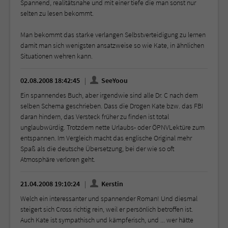
Spannend, realitätsnahe und mit einer tiefe die man sonst nur
selten zu lesen bekommt.
Man bekommt das starke verlangen Selbstverteidigung zu lernen
damit man sich wenigsten ansatzweise so wie Kate, in ähnlichen
Situationen wehren kann.
02.08.2008 18:42:45
SeeYoou
Ein spannendes Buch, aber irgendwie sind alle Dr. C nach dem
selben Schema geschrieben. Dass die Drogen Kate bzw. das FBI
daran hindern, das Versteck früher zu finden ist total
unglaubwürdig. Trotzdem nette Urlaubs- oder ÖPNVLektüre zum
entspannen. Im Vergleich macht das englische Original mehr
Spaß als die deutsche Übersetzung, bei der wie so oft
Atmosphäre verloren geht.
21.04.2008 19:10:24
Kerstin
Welch ein interessanter und spannender Roman! Und diesmal
steigert sich Cross richtig rein, weil er persönlich betroffen ist.
Auch Kate ist sympathisch und kämpferisch, und ... wer hätte