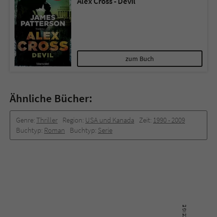
Alex Cross - Devil
zum Buch
Ähnliche Bücher:
Genre:
Thriller
Region:
USA und Kanada
Zeit:
1990 -­ 2009
Buchtyp:
Roman
Buchtyp:
Serie