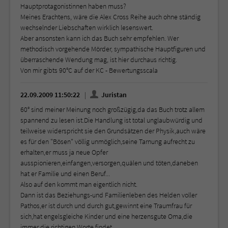
Hauptprotagonistinnen haben muss?
Meines Erachtens, wäre die Alex Cross Reihe auch ohne ständig
wechselnder Liebschaften wirklich lesenswert.
Aber ansonsten kann ich das Buch sehr empfehlen. Wer
methodisch vorgehende Mörder, sympathische Hauptfiguren und
überraschende Wendung mag, ist hier durchaus richtig.
Von mir gibts 90°C auf der KC - Bewertungsscala
22.09.2009 11:50:22
Juristan
60° sind meiner Meinung noch großzügig,da das Buch trotz allem
spannend zu lesen ist.Die Handlung ist total unglaubwürdig und
teilweise widerspricht sie den Grundsätzen der Physik,auch wäre
es für den "Bösen" völlig unmöglich,seine Tarnung aufrecht zu
erhalten,er muss ja neue Opfer
ausspionieren,einfangen,versorgen,quälen und töten,daneben
hat er Familie und einen Beruf...
Also auf den kommt man eigentlich nicht.
Dann ist das Beziehungs-und Familienleben des Helden voller
Pathos,er ist durch und durch gut,gewinnt eine Traumfrau für
sich,hat engelsgleiche Kinder und eine herzensgute Oma,die
immer die richtigen Worte findet.