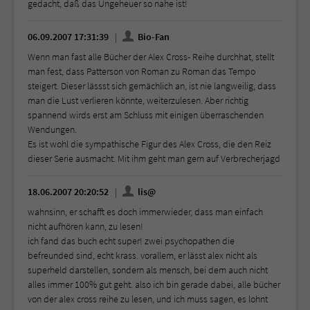
gedacht, daß das Ungeheuer so nahe ist!
06.09.2007 17:31:39
Bio-Fan
Wenn man fast alle Bücher der Alex Cross- Reihe durchhat, stellt
man fest, dass Patterson von Roman zu Roman das Tempo
steigert. Dieser lässst sich gemächlich an, ist nie langweilig, dass
man die Lust verlieren könnte, weiterzulesen. Aber richtig
spannend wirds erst am Schluss mit einigen überraschenden
Wendungen.
Es ist wohl die sympathische Figur des Alex Cross, die den Reiz
dieser Serie ausmacht. Mit ihm geht man gern auf Verbrecherjagd
18.06.2007 20:20:52
lis@
wahnsinn, er schafft es doch immerwieder, dass man einfach
nicht aufhören kann, zu lesen!
ich fand das buch echt super! zwei psychopathen die
befreunded sind, echt krass. vorallem, er lässt alex nicht als
superheld darstellen, sondern als mensch, bei dem auch nicht
alles immer 100% gut geht. also ich bin gerade dabei, alle bücher
von der alex cross reihe zu lesen, und ich muss sagen, es lohnt