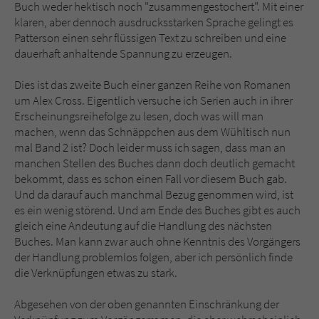
Buch weder hektisch noch "zusammengestochert". Mit einer
klaren, aber dennoch ausdrucksstarken Sprache gelingt es
Patterson einen sehr flüssigen Text zu schreiben und eine
dauerhaft anhaltende Spannung zu erzeugen.
Dies ist das zweite Buch einer ganzen Reihe von Romanen
um Alex Cross. Eigentlich versuche ich Serien auch in ihrer
Erscheinungsreihefolge zu lesen, doch was will man
machen, wenn das Schnäppchen aus dem Wühltisch nun
mal Band 2 ist? Doch leider muss ich sagen, dass man an
manchen Stellen des Buches dann doch deutlich gemacht
bekommt, dass es schon einen Fall vor diesem Buch gab.
Und da darauf auch manchmal Bezug genommen wird, ist
es ein wenig störend. Und am Ende des Buches gibt es auch
gleich eine Andeutung auf die Handlung des nächsten
Buches. Man kann zwar auch ohne Kenntnis des Vorgängers
der Handlung problemlos folgen, aber ich persönlich finde
die Verknüpfungen etwas zu stark.
Abgesehen von der oben genannten Einschränkung der