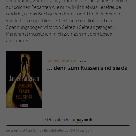
Verknüpfung zum Vorgängerroman, die aber wahrscheinlich
nur solchen Pedanten wie mir wirklich etwas Lesefreude
verdirbt, ist das Buch jedem Krimi- und Thrillerliebhaber
wirklich zu empfehlen. Es liest sich sehr flott und der
Spannungsbogen wird von Seite zu Seite angezogen.
Manchmal musste ich mich zwingen mit dem Lesen
aufzuhören.
James Patterson
, Econ
... denn zum Küssen sind sie da
Jetzt kaufen bei
oder unterstütze Deinen Buchhändler vor Ort (Anzeige*)