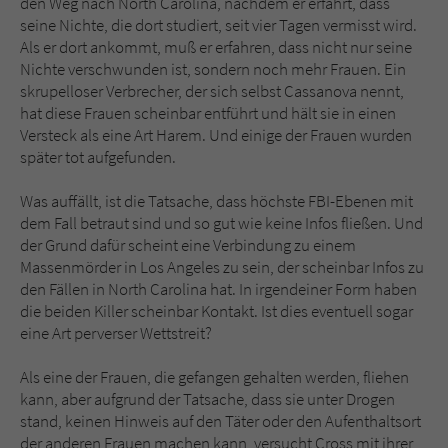
den Weg nach North Carolina, nachdem er erfährt, dass
Sicherheitscode des Kontaktformulars zu
seine Nichte, die dort studiert, seit vier Tagen vermisst wird.
überprüfen.
Als er dort ankommt, muß er erfahren, dass nicht nur seine
Nichte verschwunden ist, sondern noch mehr Frauen. Ein
skrupelloser Verbrecher, der sich selbst Cassanova nennt,
hat diese Frauen scheinbar entführt und hält sie in einen
Versteck als eine Art Harem. Und einige der Frauen wurden
später tot aufgefunden.
Was auffällt, ist die Tatsache, dass höchste FBI-Ebenen mit
dem Fall betraut sind und so gut wie keine Infos fließen. Und
der Grund dafür scheint eine Verbindung zu einem
Massenmörder in Los Angeles zu sein, der scheinbar Infos zu
den Fällen in North Carolina hat. In irgendeiner Form haben
die beiden Killer scheinbar Kontakt. Ist dies eventuell sogar
eine Art perverser Wettstreit?
Als eine der Frauen, die gefangen gehalten werden, fliehen
kann, aber aufgrund der Tatsache, dass sie unter Drogen
stand, keinen Hinweis auf den Täter oder den Aufenthaltsort
der anderen Frauen machen kann, versucht Cross mit ihrer