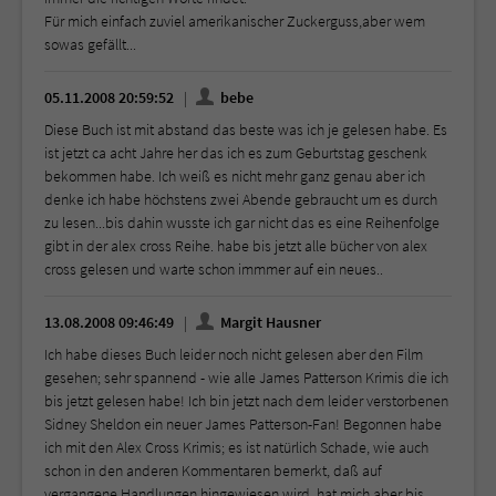
Für mich einfach zuviel amerikanischer Zuckerguss,aber wem
sowas gefällt...
05.11.2008 20:59:52
bebe
Diese Buch ist mit abstand das beste was ich je gelesen habe. Es
ist jetzt ca acht Jahre her das ich es zum Geburtstag geschenk
bekommen habe. Ich weiß es nicht mehr ganz genau aber ich
denke ich habe höchstens zwei Abende gebraucht um es durch
zu lesen...bis dahin wusste ich gar nicht das es eine Reihenfolge
gibt in der alex cross Reihe. habe bis jetzt alle bücher von alex
cross gelesen und warte schon immmer auf ein neues..
13.08.2008 09:46:49
Margit Hausner
Ich habe dieses Buch leider noch nicht gelesen aber den Film
gesehen; sehr spannend - wie alle James Patterson Krimis die ich
bis jetzt gelesen habe! Ich bin jetzt nach dem leider verstorbenen
Sidney Sheldon ein neuer James Patterson-Fan! Begonnen habe
ich mit den Alex Cross Krimis; es ist natürlich Schade, wie auch
schon in den anderen Kommentaren bemerkt, daß auf
vergangene Handlungen hingewiesen wird, hat mich aber bis