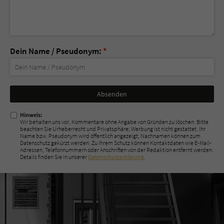
Dein Name / Pseudonym:
*
Nicht
ausfüllen!
Hinweis:
Wir behalten uns vor, Kommentare ohne Angabe von Gründen zu löschen. Bitte
beachten Sie Urheberrecht und Privatsphäre; Werbung ist nicht gestattet. Ihr
Name bzw. Pseudonym wird öffentlich angezeigt; Nachnamen können zum
Datenschutz gekürzt werden. Zu Ihrem Schutz können Kontaktdaten wie E-Mail-
Adressen, Telefonnummern oder Anschriften von der Redaktion entfernt werden.
Details finden Sie in unserer
Datenschutzerklärung
.