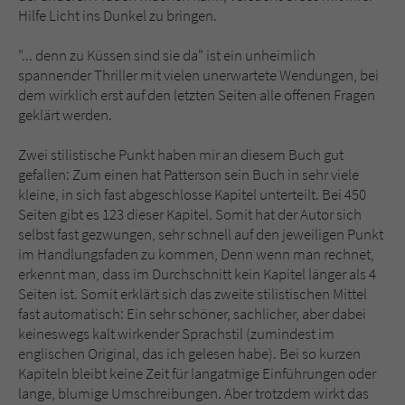
Hilfe Licht ins Dunkel zu bringen.
"... denn zu Küssen sind sie da" ist ein unheimlich
spannender Thriller mit vielen unerwartete Wendungen, bei
dem wirklich erst auf den letzten Seiten alle offenen Fragen
geklärt werden.
Zwei stilistische Punkt haben mir an diesem Buch gut
gefallen: Zum einen hat Patterson sein Buch in sehr viele
kleine, in sich fast abgeschlosse Kapitel unterteilt. Bei 450
Seiten gibt es 123 dieser Kapitel. Somit hat der Autor sich
selbst fast gezwungen, sehr schnell auf den jeweiligen Punkt
im Handlungsfaden zu kommen, Denn wenn man rechnet,
erkennt man, dass im Durchschnitt kein Kapitel länger als 4
Seiten ist. Somit erklärt sich das zweite stilistischen Mittel
fast automatisch: Ein sehr schöner, sachlicher, aber dabei
keineswegs kalt wirkender Sprachstil (zumindest im
englischen Original, das ich gelesen habe). Bei so kurzen
Kapiteln bleibt keine Zeit für langatmige Einführungen oder
lange, blumige Umschreibungen. Aber trotzdem wirkt das