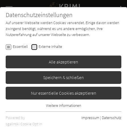
Navigation
Datenschutzeinstellungen
Couch
wechse
Auf unserer Webseite werden Cookies verwendet. Einige davon werden
Buch-
Forum
Charts
News
SUCHE
zwingend benötigt, während es uns andere ermöglichen, Ihre
Entdecker
Nutzererfahrung auf unserer Webseite zu verbessern.
James Patterson
Essentiell
Externe Inhalte
... denn zum Küssen sind sie da
Alle akzeptieren
Econ
Erschienen: Januar 1995
Bibliogr. Angaben
40
Speichern & schließen
Nur essentielle Cookies akzeptieren
Weitere Informationen
Essentiell
Essentielle Cookies werden für grundlegende Funktionen der
Powered by
Impressum
|
Datenschutz
Webseite benötigt. Dadurch ist gewährleistet, dass die Webseite
sgalinski Cookie Opt In