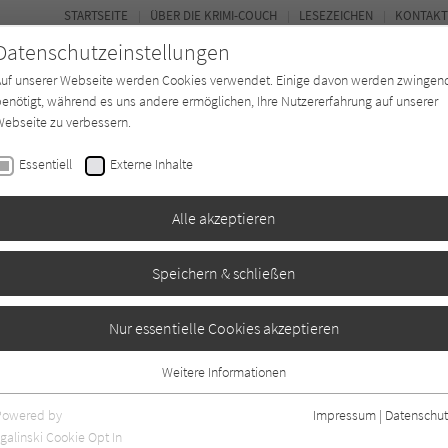
STARTSEITE
ÜBER DIE KRIMI-COUCH
LESEZEICHEN
KONTAKT
Datenschutzeinstellungen
Auf unserer Webseite werden Cookies verwendet. Einige davon werden zwingen
enötigt, während es uns andere ermöglichen, Ihre Nutzererfahrung auf unserer
ebseite zu verbessern.
BUCH-ENTDECKER
FORUM
Essentiell
Externe Inhalte
eit
Buchtyp
Autor*in
Magazin
Alle akzeptieren
Speichern & schließen
lia Durant ermittelt 10)
Nur essentielle Cookies akzeptieren
Weitere Informationen
42
Essentiell
Essentielle Cookies werden für grundlegende Funktionen der Webseite
Powered by
Impressum
|
Datenschut
benötigt. Dadurch ist gewährleistet, dass die Webseite einwandfrei
galinski Cookie Opt In