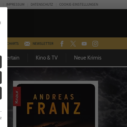
IMPRESSUM
DATENSCHUTZ
COOKIE-EINSTELLUNGEN
d
FACEBOOK
TWITTER
YOUTUBE
INSTAGRAM
CHARTS
NEWSLETTER
Entertain
Kino & TV
Neue Krimis
z