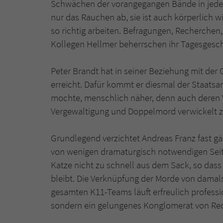
Schwächen der vorangegangen Bände in jeder 
nur das Rauchen ab, sie ist auch körperlich 
so richtig arbeiten. Befragungen, Recherche
Kollegen Hellmer beherrschen ihr Tagesgesc
Peter Brandt hat in seiner Beziehung mit der
erreicht. Dafür kommt er diesmal der Staatsanw
mochte, menschlich näher, denn auch deren V
Vergewaltigung und Doppelmord verwickelt zu 
Grundlegend verzichtet Andreas Franz fast gä
von wenigen dramaturgisch notwendigen Seiten
Katze nicht zu schnell aus dem Sack, so das
bleibt. Die Verknüpfung der Morde von damals
gesamten K11-Teams läuft erfreulich professio
sondern ein gelungenes Konglomerat von Rec