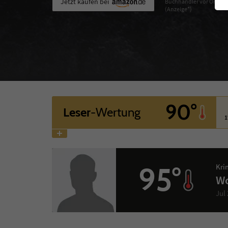
Jetzt kaufen bei
Buchhändler vor Ort
(Anzeige*)
90°
Leser
-Wertung
1
95°
Kri
Wo
Jul