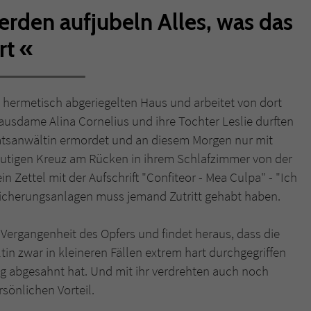
rden aufjubeln Alles, was das
Name
tx_pwcomments_ahash
rt
Anbieter
Literatur-Couch Medien GmbH & Co. KG
Laufzeit
1 Jahr
m hermetisch abgeriegelten Haus und arbeitet von dort
Hausdame Alina Cornelius und ihre Tochter Leslie durften
Zweck
Cookie für Kommentare einzelner Buchtitel
atsanwältin ermordet und an diesem Morgen nur mit
lutigen Kreuz am Rücken in ihrem Schlafzimmer von der
Name
fe_typo_user
n Zettel mit der Aufschrift "Confiteor - Mea Culpa" - "Ich
Sicherungsanlagen muss jemand Zutritt gehabt haben.
Anbieter
Literatur-Couch Medien GmbH & Co. KG
 Vergangenheit des Opfers und findet heraus, dass die
Laufzeit
Session
in zwar in kleineren Fällen extrem hart durchgegriffen
Dieses Cookie gewährleistet die Kommunikation der
tig abgesahnt hat. Und mit ihr verdrehten auch noch
Webseite mit dem Benutzer. Es wird benötigt um z. B.
sönlichen Vorteil.
Zweck
den Sicherheitscode des Kontaktformulars zu