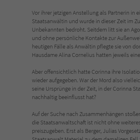
Vor ihrer jetzigen Anstellung als Partnerin in
Staatsanwältin und wurde in dieser Zeit im Zu
Unbekannten bedroht. Seitdem litt sie an Ag
und ohne persönliche Kontakte zur Außenwelt
heutigen Fälle als Anwältin pflegte sie von dor
Hausdame Alina Cornelius hatten jeweils ei
Aber offensichtlich hatte Corinna ihre Isola
wieder aufgegeben. War der Mord also viellei
seine Ursprünge in der Zeit, in der Corinna S
nachhaltig beeinflusst hat?
Auf der Suche nach Zusammenhängen stoßen J
die Staatsanwaltschaft ist nicht ohne weitere
preiszugeben. Erst als Berger, Julias Vorges
Staatsanwalt Material zu dem damaligen Fall 