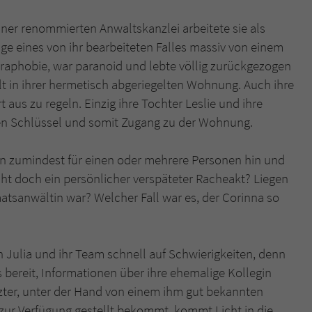
 einer renommierten Anwaltskanzlei arbeitete sie als
ge eines von ihr bearbeiteten Falles massiv von einem
oraphobie, war paranoid und lebte völlig zurückgezogen
 in ihrer hermetisch abgeriegelten Wohnung. Auch ihre
t aus zu regeln. Einzig ihre Tochter Leslie und ihre
nen Schlüssel und somit Zugang zu der Wohnung.
tion zumindest für einen oder mehrere Personen hin und
cht doch ein persönlicher verspäteter Racheakt? Liegen
taatsanwältin war? Welcher Fall war es, der Corinna so
ulia und ihr Team schnell auf Schwierigkeiten, denn
s bereit, Informationen über ihre ehemalige Kollegin
etzter, unter der Hand von einem ihm gut bekannten
zur Verfügung gestellt bekommt, kommt Licht in die