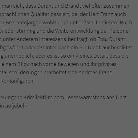
man sich, dass Durant und Brandt viel öfter zusammen
sprachlichen Qualität passiert, bei der Herr Franz auch
hen Beamtenjargon wohltuend unterlässt. In diesem Buch
n wieder stimmig und die Weiterentwicklung der Personen
ch unter Anderem interessehalber fragt, ob Frau Durant
abgewöhnt oder dahinter doch ein EU-Nichtraucherdiktat
ig unerheblich, aber es ist so ein kleines Detail, dass die
t einem Blick nach vorne bewegen und ihr privates
tailschilderungen erarbeitet sich Andreas Franz
 Romanfiguren.
 gelungene Krimilektüre dem Leser wärmstens ans Herz
n aufjubeln.