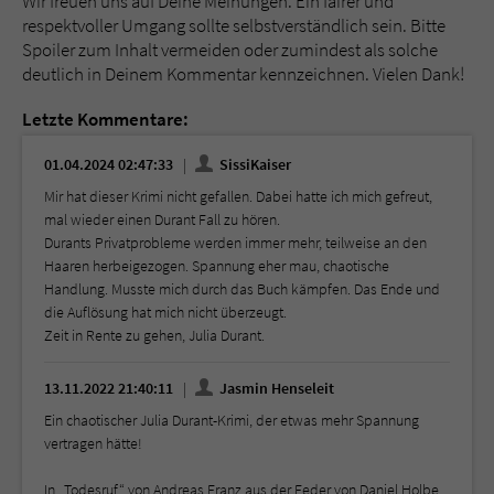
Wir freuen uns auf Deine Meinungen. Ein fairer und
respektvoller Umgang sollte selbstverständlich sein. Bitte
Spoiler zum Inhalt vermeiden oder zumindest als solche
deutlich in Deinem Kommentar kennzeichnen. Vielen Dank!
Letzte Kommentare:
01.04.2024 02:47:33
SissiKaiser
Mir hat dieser Krimi nicht gefallen. Dabei hatte ich mich gefreut,
mal wieder einen Durant Fall zu hören.
Durants Privatprobleme werden immer mehr, teilweise an den
Haaren herbeigezogen. Spannung eher mau, chaotische
Handlung. Musste mich durch das Buch kämpfen. Das Ende und
die Auflösung hat mich nicht überzeugt.
Zeit in Rente zu gehen, Julia Durant.
13.11.2022 21:40:11
Jasmin Henseleit
Ein chaotischer Julia Durant-Krimi, der etwas mehr Spannung
vertragen hätte!
In ,,Todesruf“ von Andreas Franz aus der Feder von Daniel Holbe