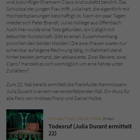
und zukünftiger Ehemann Claus sind zutiefst berührt. Das
Sicherheitscode des Kontaktformulars zu
Schicksal der jungen Frau trifft Julia hart, die eigentlich mit
überprüfen.
Hochzeitsplanungen beschäftigt ist. Nach ein paar Tagen
meldet sich Peter Brandt, Julias Kollege aus Offenbach:
Auch hier wurde eine Tote gefunden, ein Callgirl mit
betuchter Kundschaft. Gibt es einen Zusammenhang
zwischen den beiden Morden? Die zwei Frauen waren nur
scheinbar auf eigene Rechnung tätig, in Wahrheit stand
hinter beiden jemand, der abkassierte. Zwei Reviere, zwei
Clans? Handelt es sich womöglich um eine Fehde unter
Zuhältern?
Zum 22. Mal bereits ermittelt die Frankfurter Kommissarin
Julia Durant in einem nervenzerfetzenden Fall. Ein Muss für
alle Fans von Andreas Franz und Daniel Holbe.
Andreas Franz
,
Daniel Holbe
, Knaur
Todesruf (Julia Durant ermittelt
22)