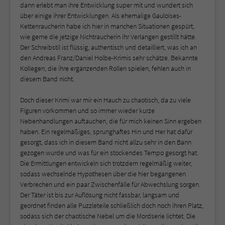
dann erlebt man ihre Entwicklung super mit und wundert sich
über einige ihrer Entwicklungen. Als ehemalige Gauloises-
Kettenraucherin habe ich hier in manchen Situationen gespürt,
wie gerne die jetzige Nichtraucherin ihr Verlangen gestillt hätte.
Der Schreibstil ist flüssig, authentisch und detailliert, was ich an
den Andreas Franz/Daniel Holbe-Krimis sehr schätze. Bekannte
Kollegen, die ihre ergänzenden Rollen spielen, fehlen auch in
diesem Band nicht.
Doch dieser Krimi war mir ein Hauch zu chaotisch, da zu viele
Figuren vorkommen und so immer wieder kurze
Nebenhandlungen auftauchen, die für mich keinen Sinn ergeben
haben. Ein regelmäßiges, sprunghaftes Hin und Her hat dafür
gesorgt, dass ich in diesem Band nicht allzu sehr in den Bann
gezogen wurde und was für ein stockendes Tempo gesorgt hat.
Die Ermittlungen entwickeln sich trotzdem regelmäßig weiter,
sodass wechselnde Hypothesen über die hier begangenen
Verbrechen und ein paar Zwischenfälle für Abwechslung sorgen.
Der Täter ist bis zur Auflösung nicht fassbar, langsam und
geordnet finden alle Puzzleteile schließlich doch noch ihren Platz,
sodass sich der chaotische Nebel um die Mordserie lichtet. Die