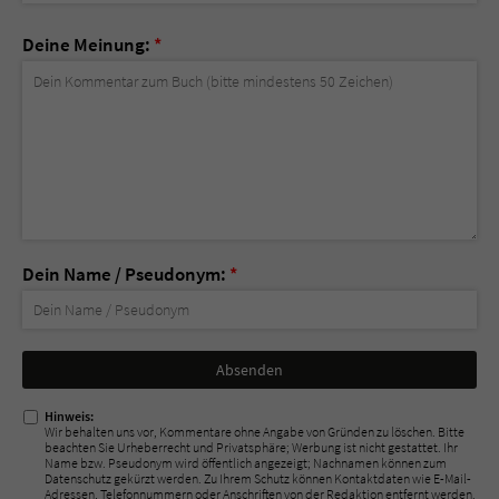
Deine Meinung:
*
Dein Name / Pseudonym:
*
Nicht
ausfüllen!
Hinweis:
Wir behalten uns vor, Kommentare ohne Angabe von Gründen zu löschen. Bitte
beachten Sie Urheberrecht und Privatsphäre; Werbung ist nicht gestattet. Ihr
Name bzw. Pseudonym wird öffentlich angezeigt; Nachnamen können zum
Datenschutz gekürzt werden. Zu Ihrem Schutz können Kontaktdaten wie E-Mail-
Adressen, Telefonnummern oder Anschriften von der Redaktion entfernt werden.