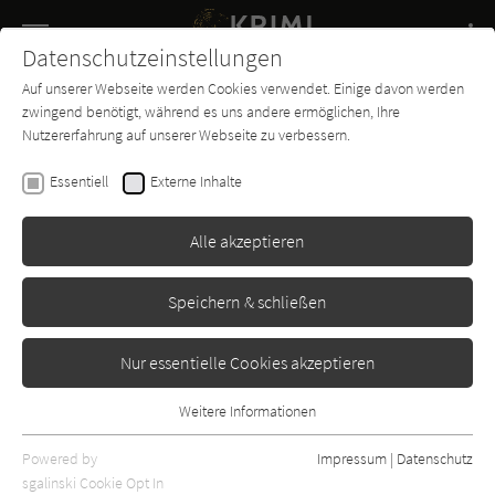
Navigation
Datenschutzeinstellungen
Couch
wechse
Auf unserer Webseite werden Cookies verwendet. Einige davon werden
Buch-
Forum
Charts
News
SUCHE
zwingend benötigt, während es uns andere ermöglichen, Ihre
Entdecker
Nutzererfahrung auf unserer Webseite zu verbessern.
Andreas Franz
,
Daniel Holbe
Essentiell
Externe Inhalte
Todesruf (Julia Durant ermittelt
22)
Alle akzeptieren
Knaur
Erschienen: August 2022
Bibliogr. Angaben
2
Speichern & schließen
Nur essentielle Cookies akzeptieren
Weitere Informationen
Essentiell
Essentielle Cookies werden für grundlegende Funktionen der
Powered by
Impressum
|
Datenschutz
Webseite benötigt. Dadurch ist gewährleistet, dass die Webseite
sgalinski Cookie Opt In