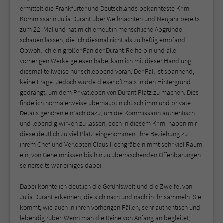
ermittelt die Frankfurter und Deutschlands bekannteste Krimi-
Kommissarin Julia Durant über Weihnachten und Neujahr bereits
zum 22. Mal und hat mich erneut in menschliche Abgründe
schauen lassen, die ich diesmal nicht als zu heftig empfand.
Obwohl ich ein großer Fan der Durant-Reihe bin und alle
vorherigen Werke gelesen habe, kam ich mit dieser Handlung
diesmal teilweise nur schleppend voran. Der Fall ist spannend,
keine Frage. Jedoch wurde dieser oftmals in den Hintergrund
gedrängt, um dem Privatleben von Durant Platz zu machen. Dies
finde ich normalerweise überhaupt nicht schlimm und private
Details gehören einfach dazu, um die Kommissarin authentisch
und lebendig wirken zu lassen, doch in diesem Krimi haben mir
diese deutlich zu viel Platz eingenommen. Ihre Beziehung zu
ihrem Chef und Verlobten Claus Hochgräbe nimmt sehr viel Raum
ein, von Geheimnissen bis hin zu überraschenden Offenbarungen
seinerseits war einiges dabei.
Dabei konnte ich deutlich die Gefühlswelt und die Zweifel von
Julia Durant erkennen, die sich nach und nach in ihr sammeln. Sie
kommt, wie auch in ihren vorherigen Fällen, sehr authentisch und
lebendig rüber. Wenn man die Reihe von Anfang an begleitet,