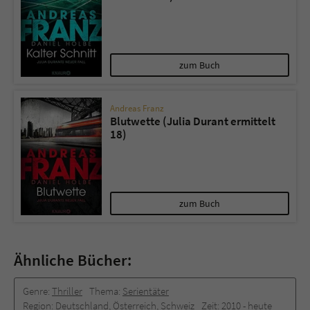
zum Buch
Andreas Franz
Blutwette (Julia Durant ermittelt
18)
zum Buch
Ähnliche Bücher:
Genre:
Thriller
Thema:
Serientäter
Region:
Deutschland, Österreich, Schweiz
Zeit:
2010 -­ heute