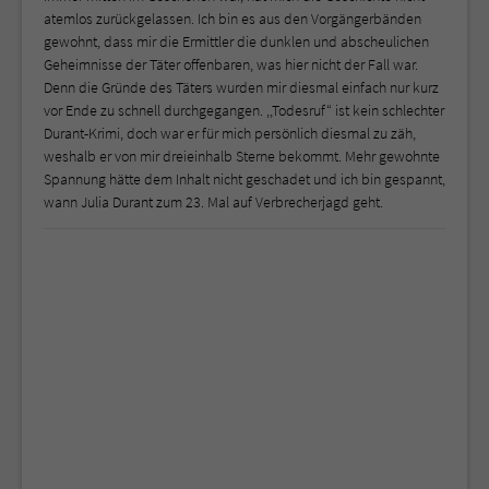
atemlos zurückgelassen. Ich bin es aus den Vorgängerbänden
gewohnt, dass mir die Ermittler die dunklen und abscheulichen
Geheimnisse der Täter offenbaren, was hier nicht der Fall war.
Denn die Gründe des Täters wurden mir diesmal einfach nur kurz
vor Ende zu schnell durchgegangen. ,,Todesruf“ ist kein schlechter
Durant-Krimi, doch war er für mich persönlich diesmal zu zäh,
weshalb er von mir dreieinhalb Sterne bekommt. Mehr gewohnte
Spannung hätte dem Inhalt nicht geschadet und ich bin gespannt,
wann Julia Durant zum 23. Mal auf Verbrecherjagd geht.