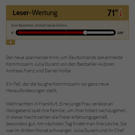
71°
Leser
-Wertung
Name
tx_pwcomments_ahash
Zum Bewerten, einfach Säule klicken.
Anbieter
Literatur-Couch Medien GmbH & Co. KG
1°
100°
Laufzeit
1 Jahr
Zweck
Cookie für Kommentare einzelner Buchtitel
Der neue spannende Krimi um Deutschlands bekannteste
Kommissarin Julia Durant von den Bestseller-Autoren
Andreas Franz und Daniel Holbe
Name
fe_typo_user
Ein Fall, der die toughe Kommissarin vor ganz neue
Anbieter
Literatur-Couch Medien GmbH & Co. KG
Herausforderungen stellt.
Laufzeit
Session
Weihnachten in Frankfurt. Eine junge Frau verlässt an
Heiligabend spät ihre Familie, um ihrer Arbeit nachzugehen.
In dieser Nacht zahlen die Freier erfahrungsgemäß
Dieses Cookie gewährleistet die
besonders gut. Am nächsten Tag findet man ihre Leiche. Sie
Kommunikation der Webseite mit dem
war im dritten Monat schwanger. Julia Durant und ihr Chef
Zweck
Benutzer. Es wird benötigt um z. B. den