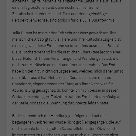
einzelnen Kapitel haben eine angenehme Länge, die aus jeweils
einem Tag bestehen und dann nochmal in einzelne
Zeitabschnitte unterteilt sind. Dies und der regelmäßige
Perspektivenwechsel sind typisch für die Julia Durant-Krimis.
Julia Durant ist mir mit der Zeit sehr ans Herz gewachsen, ihre
menschliche Art sorgt für viel Tiefe und ihre Kaltschnäuzigkeit ist
einmalig, was diese Ermittlerin so besonders ausmacht. Bis auf
Claus Hochgräbe fand ich die restlichen Charaktere jedoch eher
blass. Natürlich finden Verwirrungen und Wendungen statt, die
mich zum Miträtseln animiert und überrascht haben. Das Ende
habe ich definitiv nicht vorausgesehen, welches mich daher umso
mehr überrascht hat. Neben Julia Durant schildern mehrere
Charaktere, eingenommen der Täter, aus ihrer Sicht, was für
Abwechslung gesorgt hat. So konnte ich mich besser in dessen
Gedanken einbringen. Trotzdem trat das Ermittlerteam häufig auf
der Stelle, sodass die Spannung darunter zu leiden hatte.
Bildlich konnte ich der Handlung gut folgen und auf die
begangenen Verbrechen wurde nicht groß eingegangen, die auf
mich deshalb keinen großen Schockeffekt hatten. Obwohl ich
immer mitten im Geschehen war, hat mich die Geschichte nicht