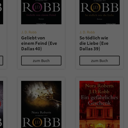
J. D. Robb
J. D. Robb
Geliebt von
So tödlich wie
einem Feind (Eve
die Liebe (Eve
Dallas 40)
Dallas 39)
zum Buch
zum Buch