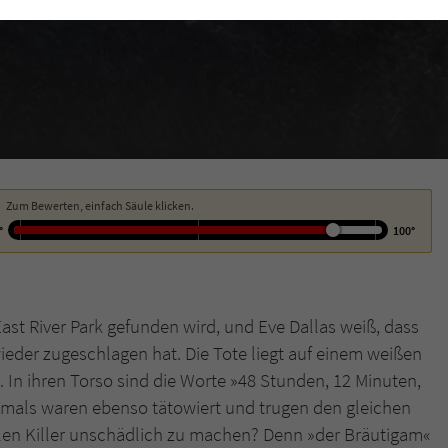
funktioniert.
Cookie-Informationen
Name
cookie_optin
Anbieter
Literatur-Couch Medien GmbH & Co. KG
Externe Inhalte
Wir verwenden auf unserer Website externe Inhalte, um Ihnen zusätzliche
Laufzeit
1 Jahr
Informationen anzubieten. Mit dem Laden der externen Inhalte akzeptieren Sie
die Datenschutzerklärung von YouTube (https://policies.google.com/privacy?
Wird benutzt, um Ihre Einstellungen für zur
hl=de).
Zweck
Verwendung von Cookies auf dieser Website zu
Zum Bewerten, einfach Säule klicken.
speichern.
°
100°
Name
tx_thrating_pi1_AnonymousRating_#
East River Park gefunden wird, und Eve Dallas weiß, dass
Anbieter
Literatur-Couch Medien GmbH & Co. KG
eder zugeschlagen hat. Die Tote liegt auf einem weißen
. In ihren Torso sind die Worte »48 Stunden, 12 Minuten,
Laufzeit
1 Jahr
damals waren ebenso tätowiert und trugen den gleichen
Zweck
Cookie für die Bewertung einzelner Buchtitel
alen Killer unschädlich zu machen? Denn »der Bräutigam«