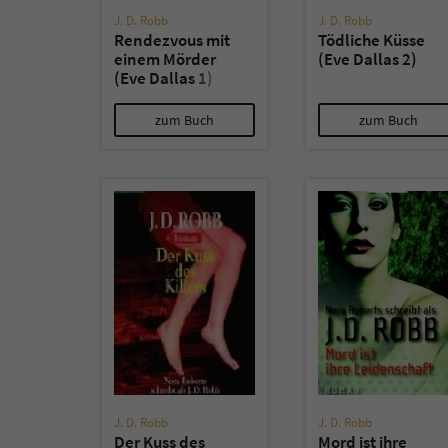
J. D. Robb
J. D. Robb
Rendezvous mit
Tödliche Küsse
einem Mörder
(Eve Dallas 2)
(Eve Dallas 1)
zum Buch
zum Buch
J. D. Robb
J. D. Robb
Der Kuss des
Mord ist ihre