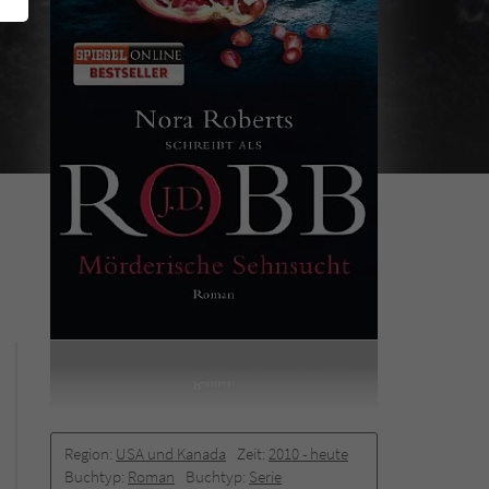
Region:
USA und Kanada
Zeit:
2010 -­ heute
Buchtyp:
Roman
Buchtyp:
Serie