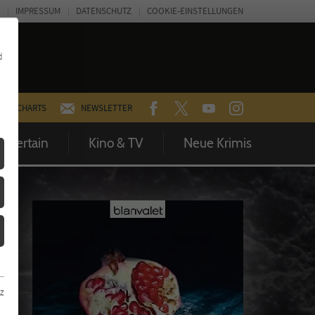
IMPRESSUM
DATENSCHUTZ
COOKIE-EINSTELLUNGEN
d
FACEBOOK
TWITTER
YOUTUBE
INSTAGRAM
CHARTS
NEWSLETTER
Entertain
Kino & TV
Neue Krimis
z