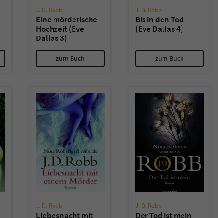
J. D. Robb
J. D. Robb
Eine mörderische
Bis in den Tod
Hochzeit (Eve
(Eve Dallas 4)
Dallas 3)
zum Buch
zum Buch
J. D. Robb
J. D. Robb
Liebesnacht mit
Der Tod ist mein