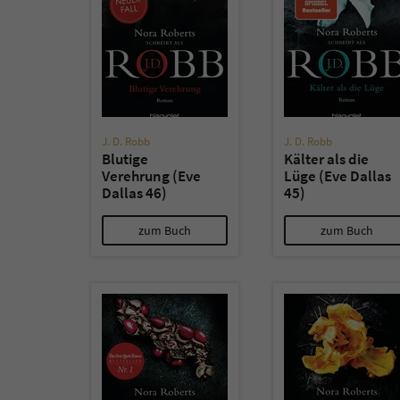
J. D. Robb
J. D. Robb
Blutige
Kälter als die
Verehrung (Eve
Lüge (Eve Dallas
Dallas 46)
45)
zum Buch
zum Buch