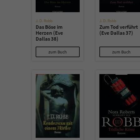
J. D. Robb
J. D. Robb
Das Böse im
Zum Tod verführt
Herzen (Eve
(Eve Dallas 37)
Dallas 38)
zum Buch
zum Buch