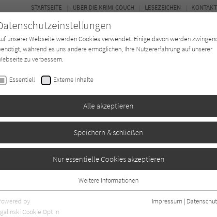
STARTSEITE
ÜBER DIE KRIMI-COUCH
LESEZEICHEN
KONTAKT
Datenschutzeinstellungen
Auf unserer Webseite werden Cookies verwendet. Einige davon werden zwingen
enötigt, während es uns andere ermöglichen, Ihre Nutzererfahrung auf unserer
ebseite zu verbessern.
BUCH-ENTDECKER
FORUM
Essentiell
Externe Inhalte
eit
Buchtyp
Autor*in
Magazin
Alle akzeptieren
Speichern & schließen
ucht (Eve Dallas 25)
Nur essentielle Cookies akzeptieren
Weitere Informationen
n
1
Essentiell
Essentielle Cookies werden für grundlegende Funktionen der Webseite
Powered by
Impressum
|
Datenschut
benötigt. Dadurch ist gewährleistet, dass die Webseite einwandfrei
galinski Cookie Opt In