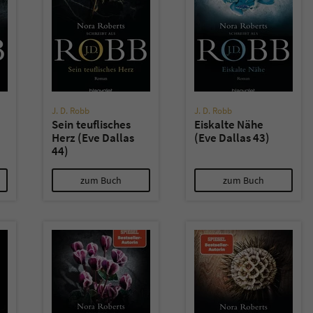
J. D. Robb
J. D. Robb
Sein teuflisches
Eiskalte Nähe
Herz (Eve Dallas
(Eve Dallas 43)
44)
zum Buch
zum Buch