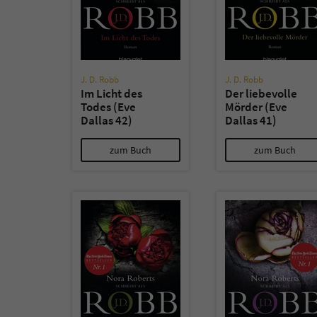
J. D. Robb
J. D. Robb
Im Licht des
Der liebevolle
Todes (Eve
Mörder (Eve
Dallas 42)
Dallas 41)
zum Buch
zum Buch