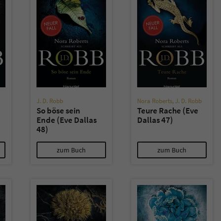
überprüfen.
J. D. Robb
Nora Roberts
,
J. D. Robb
So böse sein
Teure Rache (Eve
Ende (Eve Dallas
Dallas 47)
48)
zum Buch
zum Buch