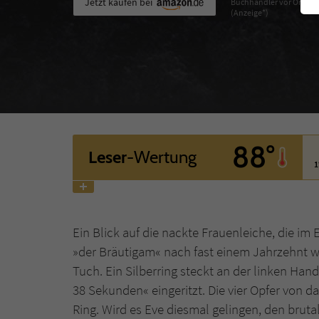
Jetzt kaufen bei
Buchhändler vor Ort
(Anzeige*)
88°
Leser
-Wertung
1
Ein Blick auf die nackte Frauenleiche, die im 
»der Bräutigam« nach fast einem Jahrzehnt wi
Tuch. Ein Silberring steckt an der linken Hand
38 Sekunden« eingeritzt. Die vier Opfer von 
Ring. Wird es Eve diesmal gelingen, den brut