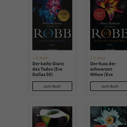
J. D. Robb
J. D. Robb
Der kalte Glanz
Der Kuss der
des Todes (Eve
schwarzen
Dallas 50)
Witwe (Eve
Dallas 49)
zum Buch
zum Buch