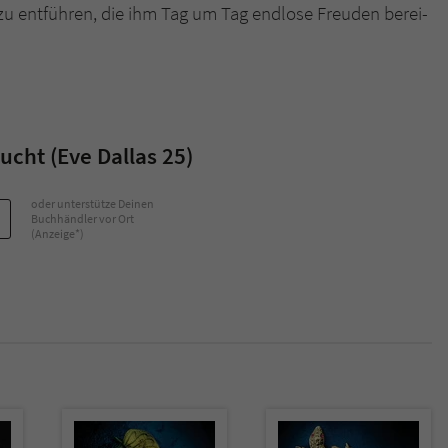
 zu entführen, die ihm Tag um Tag endlose Freuden berei-
Name
tx_pwcomments_ahash
Anbieter
Literatur-Couch Medien GmbH & Co. KG
Laufzeit
1 Jahr
cht (Eve Dallas 25)
Zweck
Cookie für Kommentare einzelner Buchtitel
oder unterstütze Deinen
Buchhändler vor Ort
(Anzeige*)
Name
fe_typo_user
Anbieter
Literatur-Couch Medien GmbH & Co. KG
Laufzeit
Session
Dieses Cookie gewährleistet die Kommunikation der
Webseite mit dem Benutzer. Es wird benötigt um z. B.
Zweck
den Sicherheitscode des Kontaktformulars zu