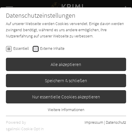
Navigation
Datenschutzeinstellungen
Couch
wechse
Auf unserer Webseite werden Cookies verwendet. Einige davon werden
Buch-
Forum
Charts
News
SUCHE
zwingend benötigt, während es uns andere ermöglichen, Ihre
Entdecker
Nutzererfahrung auf unserer Webseite zu verbessern.
Kathy Reichs
Essentiell
Externe Inhalte
Totgeglaubte leben länger
(Tempe Brennan 08)
Alle akzeptieren
Blessing
Erschienen: Januar 2005
Bibliogr. Angaben
54
Speichern & schließen
Nur essentielle Cookies akzeptieren
Weitere Informationen
Essentiell
Essentielle Cookies werden für grundlegende Funktionen der
Powered by
Impressum
|
Datenschutz
Webseite benötigt. Dadurch ist gewährleistet, dass die Webseite
sgalinski Cookie Opt In