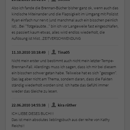
Also ich fande die Brennan-Bücher bisher ganz ok, wenn auch das
kindische Miteinander und die Flapsigkeit im Umgang mit Polizist
Ryan einfach nur nervt (und manchmal auch ein bisschen peinlich
ist)...Bei "Totgelaubte..." bin ich vor Langeweile fast eingeschlafen,
es passiert kaum etwas, alles wird endlos wiederholt, die
Auflösung ist Mist...ZEITVERSCHWENDUNG
11.10.2010 10:18:49
Tina05
Nicht mein erster und bestimmt auch nicht mein letzter Tempe-
Brennan-Fall. Allerdings muss ich sagen, dass ich mir bei diesem
ein bisschen schwer getan habe. Teilweise hat es sich "gezogen".
Das lag aber nicht am Thema, sondern daran, dass die Fakten
ständig wiederholt worden sind. Ich hatte das Gefühl immer
wieder das Gleiche zu lesen.
22.06.2010 14:55:38
kira rüther
ICH LIEBE DIESES BUCH!!!
Das ist mein absolutes lieblingsbuch aus der reihe von Kathy
Reichs!!