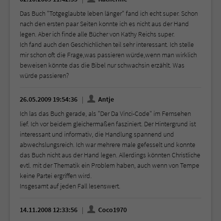
Das Buch "Totgeglaubte leben länger" fand ich echt super. Schon
nach den ersten paar Seiten konnte ich es nicht aus der Hand
legen. Aber ich finde alle Bücher von Kathy Reichs super.
Ich fand auch den Geschichlichen teil sehr interessant. Ich stelle
mir schon oft die Frage,was passieren würde,wenn man wirklich
beweisen könnte das die Bibel nur schwachsin erzählt. Was
würde passieren?
26.05.2009 19:54:36
Antje
Ich las das Buch gerade, als "Der Da Vinci-Code" im Fernsehen
lief. Ich vor beidem gleichermaßen fasziniert. Der Hintergrund ist
interessant und informativ, die Handlung spannend und
abwechslungsreich. Ich war mehrere male gefesselt und konnte
das Buch nicht aus der Hand legen. Allerdings könnten Christliche
evtl. mit der Thematik ein Problem haben, auch wenn von Tempe
keine Partei ergriffen wird.
Insgesamt auf jeden Fall lesenswert.
14.11.2008 12:33:56
Coco1970