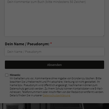
Dein Name / Pseudonym:
*
Nicht
ausfüllen!
Hinweis:
Wir behalten uns vor, Kommentare ohne Angabe von Gründen zu löschen. Bitte
beachten Sie Urheberrecht und Privatsphäre; Werbung ist nicht gestattet. Ihr
Name bzw. Pseudonym wird öffentlich angezeigt; Nachnamen können zum
Datenschutz gekürzt werden. Zu Ihrem Schutz können Kontaktdaten wie E-Mail-
Adressen, Telefonnummern oder Anschriften von der Redaktion entfernt werden.
Details finden Sie in unserer
Datenschutzerklärung
.