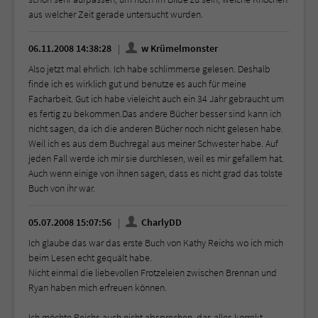
aus welcher Zeit gerade untersucht wurden.
06.11.2008 14:38:28
w Krümelmonster
Also jetzt mal ehrlich. Ich habe schlimmerse gelesen. Deshalb
finde ich es wirklich gut und benutze es auch für meine
Facharbeit. Gut ich habe vieleicht auch ein 34 Jahr gebraucht um
es fertig zu bekommen.Das andere Bücher besser sind kann ich
nicht sagen, da ich die anderen Bücher noch nicht gelesen habe.
Weil ich es aus dem Buchregal aus meiner Schwester habe. Auf
jeden Fall werde ich mir sie durchlesen, weil es mir gefallem hat.
Auch wenn einige von ihnen sagen, dass es nicht grad das tolste
Buch von ihr war.
05.07.2008 15:07:56
CharlyDD
Ich glaube das war das erste Buch von Kathy Reichs wo ich mich
beim Lesen echt gequält habe.
Nicht einmal die liebevollen Frotzeleien zwischen Brennan und
Ryan haben mich erfreuen können.
Ich möchte Reichs auch nicht absprechen, das alles korrekt