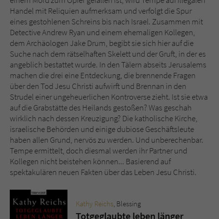
einem Mord zum Opfer gefallen ist, wird Tempe auf illegalen
Sicherheitscode des Kontaktformulars zu
Handel mit Reliquien aufmerksam und verfolgt die Spur
überprüfen.
eines gestohlenen Schreins bis nach Israel. Zusammen mit
Detective Andrew Ryan und einem ehemaligen Kollegen,
dem Archäologen Jake Drum, begibt sie sich hier auf die
Suche nach dem rätselhaften Skelett und der Gruft, in der es
angeblich bestattet wurde. In den Tälern abseits Jerusalems
machen die drei eine Entdeckung, die brennende Fragen
über den Tod Jesu Christi aufwirft und Brennan in den
Strudel einer ungeheuerlichen Kontroverse zieht. Ist sie etwa
auf die Grabstätte des Heilands gestoßen? Was geschah
wirklich nach dessen Kreuzigung? Die katholische Kirche,
israelische Behörden und einige dubiose Geschäftsleute
haben allen Grund, nervös zu werden. Und unberechenbar.
Tempe ermittelt, doch diesmal werden ihr Partner und
Kollegen nicht beistehen können... Basierend auf
spektakulären neuen Fakten über das Leben Jesu Christi.
Kathy Reichs
, Blessing
Totgeglaubte leben länger