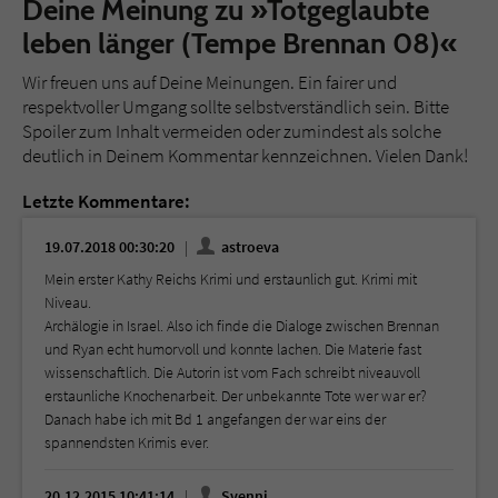
Deine Meinung zu »Totgeglaubte
leben länger (Tempe Brennan 08)«
Wir freuen uns auf Deine Meinungen. Ein fairer und
respektvoller Umgang sollte selbstverständlich sein. Bitte
Spoiler zum Inhalt vermeiden oder zumindest als solche
deutlich in Deinem Kommentar kennzeichnen. Vielen Dank!
Letzte Kommentare:
19.07.2018 00:30:20
astroeva
Mein erster Kathy Reichs Krimi und erstaunlich gut. Krimi mit
Niveau.
Archälogie in Israel. Also ich finde die Dialoge zwischen Brennan
und Ryan echt humorvoll und konnte lachen. Die Materie fast
wissenschaftlich. Die Autorin ist vom Fach schreibt niveauvoll
erstaunliche Knochenarbeit. Der unbekannte Tote wer war er?
Danach habe ich mit Bd 1 angefangen der war eins der
spannendsten Krimis ever.
20.12.2015 10:41:14
Svenni