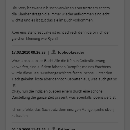
Die Story ist zwar ein bissch verwirden aber troztdem echt toll!
die Glaubensfragen die immer wieder aufkommen sind echt
wichtig und es ist gut das sie im Buch vorkommen.
Aber eins steht fest Jake ist echt schreck denn da bin ich der
gleichen Meinung wie Ryan!!
17.03.2010 09:26:33
topbookreader
Wow, absolut tolles Buch! Alle die KR nun Gotteslästerung
vorwerfen, sind auf dem falschen Dampfer, meines Erachtens
wurde diese Jesus-Nebengeschichte fast zu schnell unter den
Tisch gekehrt, löste aber dennoch Debatten aus, was auch gut so
ist.
Okay, nun die Indizien blieben einem durch eine schöne
Darstellung die ganze Zeit präsent, was ebenfalls lobenswert ist.
Ich empfehle, das Buch trotz dem einzigen Mangel (siehe oben)
zu kaufen
02.10.2009 11:42:55
Katherine