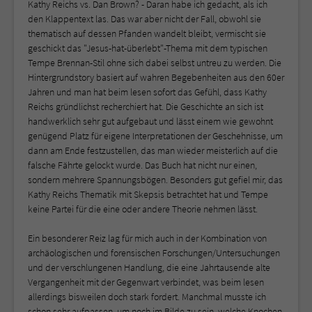
Kathy Reichs vs. Dan Brown? - Daran habe ich gedacht, als ich
den Klappentext las. Das war aber nicht der Fall, obwohl sie
thematisch auf dessen Pfanden wandelt bleibt, vermischt sie
geschickt das "Jesus-hat-überlebt"-Thema mit dem typischen
Tempe Brennan-Stil ohne sich dabei selbst untreu zu werden. Die
Hintergrundstory basiert auf wahren Begebenheiten aus den 60er
Jahren und man hat beim lesen sofort das Gefühl, dass Kathy
Reichs gründlichst recherchiert hat. Die Geschichte an sich ist
handwerklich sehr gut aufgebaut und lässt einem wie gewohnt
genügend Platz für eigene Interpretationen der Geschehnisse, um
dann am Ende festzustellen, das man wieder meisterlich auf die
falsche Fährte gelockt wurde. Das Buch hat nicht nur einen,
sondern mehrere Spannungsbögen. Besonders gut gefiel mir, das
Kathy Reichs Thematik mit Skepsis betrachtet hat und Tempe
keine Partei für die eine oder andere Theorie nehmen lässt.
Ein besonderer Reiz lag für mich auch in der Kombination von
archäologischen und forensischen Forschungen/Untersuchungen
und der verschlungenen Handlung, die eine Jahrtausende alte
Vergangenheit mit der Gegenwart verbindet, was beim lesen
allerdings bisweilen doch stark fordert. Manchmal musste ich
schon sehr aufpassen, um noch im Bilde zu sein, welche Knochen