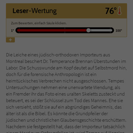
76°
Leser
-Wertung
Name
tx_pwcomments_ahash
Zum Bewerten, einfach Säule klicken.
Anbieter
Literatur-Couch Medien GmbH & Co. KG
1°
100°
Laufzeit
1 Jahr
Die Leiche eines jüdisch-orthodoxen Importeurs aus
Zweck
Cookie für Kommentare einzelner Buchtitel
Montreal beschert Dr. Temperance Brennan Überstunden im
Labor. Die Schusswunde am Kopf deutet auf Selbstmord hin,
doch für die forensische Anthropologin ist ein
Name
fe_typo_user
heimtückisches Verbrechen nicht ausgeschlossen. Tempes
Untersuchungen nehmen eine unerwartete Wendung, als
Anbieter
Literatur-Couch Medien GmbH & Co. KG
ein Fremder ihr das Foto eines uralten Skeletts zusteckt und
beteuert, es sei der Schlüssel zum Tod des Mannes. Ehe sie
Laufzeit
Session
sich versieht, stößt sie auf ein abgründiges Geheimnis, das
älter ist als die Bibel. Es könnte die Grundpfeiler der
Dieses Cookie gewährleistet die
jüdischen und christlichen Glaubensgeschichte erschüttern.
Kommunikation der Webseite mit dem
Nachdem sie festgestellt hat, dass der Importeur tatsächlich
Zweck
Benutzer. Es wird benötigt um z. B. den