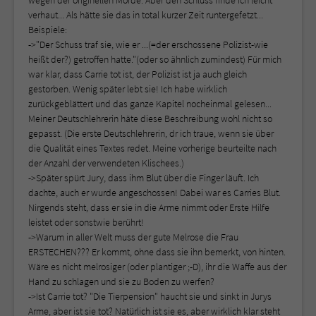
wegen der originellen Morde. Aber den Schluss finde ich leicht
verhaut... Als hätte sie das in total kurzer Zeit runtergefetzt...
Beispiele:
->"Der Schuss traf sie, wie er ...(=der erschossene Polizist-wie
heißt der?) getroffen hatte."(oder so ähnlich zumindest) Für mich
war klar, dass Carrie tot ist, der Polizist ist ja auch gleich
gestorben. Wenig später lebt sie! Ich habe wirklich
zurückgeblättert und das ganze Kapitel nocheinmal gelesen...
Meiner Deutschlehrerin häte diese Beschreibung wohl nicht so
gepasst. (Die erste Deutschlehrerin, dr ich traue, wenn sie über
die Qualität eines Textes redet. Meine vorherige beurteilte nach
der Anzahl der verwendeten Klischees.)
->Später spürt Jury, dass ihm Blut über die Finger läuft. Ich
dachte, auch er wurde angeschossen! Dabei war es Carries Blut.
Nirgends steht, dass er sie in die Arme nimmt oder Erste Hilfe
leistet oder sonstwie berührt!
->Warum in aller Welt muss der gute Melrose die Frau
ERSTECHEN??? Er kommt, ohne dass sie ihn bemerkt, von hinten.
Wäre es nicht melrosiger (oder plantiger ;-D), ihr die Waffe aus der
Hand zu schlagen und sie zu Boden zu werfen?
->Ist Carrie tot? "Die Tierpension" haucht sie und sinkt in Jurys
Arme, aber ist sie tot? Natürlich ist sie es, aber wirklich klar steht