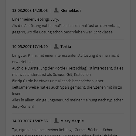
13.03.2008 14:19:06
KleineMaus
Einer meiner Lieblings Jury.
Als die Auflösung nahte, mußte ich noch mal fast an den Anfang
gegehn, wo die Lösung schon beschrieben war. Echt klasse.
10.05.2007 17:14:20
Tertia
Ein guter Krimi, mit einer interessanten Auflösung die man nicht
erwartet hat.
Auch die Darstellung der Morde (Herzschlag) ist interessant, da es
mal was anderes ist als Schuss, Gift, Erstechen.
Einzig Carrie ist etwas unrealistisch beschrieben, aber
seltsamerweise hat es auch Spaß gemacht, die Szenen mit ihr zu
lesen.
Alles in allem: ein gelungener und meiner Meinung nach typischer
Jury-Roman!
24.03.2007 15:07:36
Missy Marple
Tja, eigentlich eines meiner lieblings-Grimes-Bücher... Schon