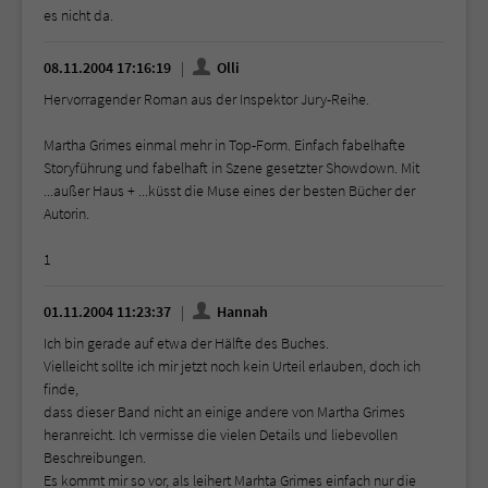
es nicht da.
08.11.2004 17:16:19
Olli
Hervorragender Roman aus der Inspektor Jury-Reihe.
Martha Grimes einmal mehr in Top-Form. Einfach fabelhafte
Storyführung und fabelhaft in Szene gesetzter Showdown. Mit
...außer Haus + ...küsst die Muse eines der besten Bücher der
Autorin.
1
01.11.2004 11:23:37
Hannah
Ich bin gerade auf etwa der Hälfte des Buches.
Vielleicht sollte ich mir jetzt noch kein Urteil erlauben, doch ich
finde,
dass dieser Band nicht an einige andere von Martha Grimes
heranreicht. Ich vermisse die vielen Details und liebevollen
Beschreibungen.
Es kommt mir so vor, als leihert Marhta Grimes einfach nur die