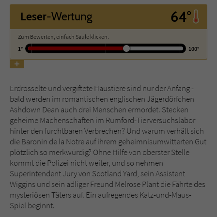
64°
Leser
-Wertung
Name
tx_pwcomments_ahash
Zum Bewerten, einfach Säule klicken.
Anbieter
Literatur-Couch Medien GmbH & Co. KG
1°
100°
Laufzeit
1 Jahr
Erdrosselte und vergiftete Haustiere sind nur der Anfang -
Zweck
Cookie für Kommentare einzelner Buchtitel
bald werden im romantischen englischen Jägerdörfchen
Ashdown Dean auch drei Menschen ermordet. Stecken
geheime Machenschaften im Rumford-Tierversuchslabor
Name
fe_typo_user
hinter den furchtbaren Verbrechen? Und warum verhält sich
die Baronin de la Notre auf ihrem geheimnisumwitterten Gut
Anbieter
Literatur-Couch Medien GmbH & Co. KG
plötzlich so merkwürdig? Ohne Hilfe von oberster Stelle
kommt die Polizei nicht weiter, und so nehmen
Laufzeit
Session
Superintendent Jury von Scotland Yard, sein Assistent
Wiggins und sein adliger Freund Melrose Plant die Fährte des
Dieses Cookie gewährleistet die
mysteriösen Täters auf. Ein aufregendes Katz-und-Maus-
Kommunikation der Webseite mit dem
Spiel beginnt.
Zweck
Benutzer. Es wird benötigt um z. B. den