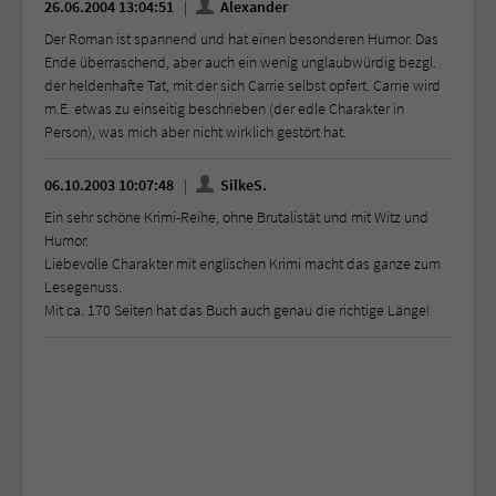
26.06.2004 13:04:51
Alexander
Der Roman ist spannend und hat einen besonderen Humor. Das
Ende überraschend, aber auch ein wenig unglaubwürdig bezgl.
der heldenhafte Tat, mit der sich Carrie selbst opfert. Carrie wird
m.E. etwas zu einseitig beschrieben (der edle Charakter in
Person), was mich aber nicht wirklich gestört hat.
06.10.2003 10:07:48
SilkeS.
Ein sehr schöne Krimi-Reihe, ohne Brutalistät und mit Witz und
Humor.
Liebevolle Charakter mit englischen Krimi macht das ganze zum
Lesegenuss.
Mit ca. 170 Seiten hat das Buch auch genau die richtige Länge!