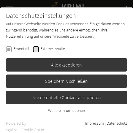
Navigation
Datenschutzeinstellungen
Couch
wechse
Auf unserer Webseite werden Cookies verwendet. Einige davon werden
Buch-
Forum
Charts
News
SUCHE
zwingend benötigt, während es uns andere ermöglichen, Ihre
Entdecker
Nutzererfahrung auf unserer Webseite zu verbessern.
Martha Grimes
Essentiell
Externe Inhalte
Inspektor Jury spielt Katz und
Maus
Alle akzeptieren
Wunderlich
Erschienen: Januar 1993
Bibliogr. Angaben
10
Speichern & schließen
Nur essentielle Cookies akzeptieren
Weitere Informationen
Essentiell
Essentielle Cookies werden für grundlegende Funktionen der
Powered by
Impressum
|
Datenschutz
Webseite benötigt. Dadurch ist gewährleistet, dass die Webseite
sgalinski Cookie Opt In