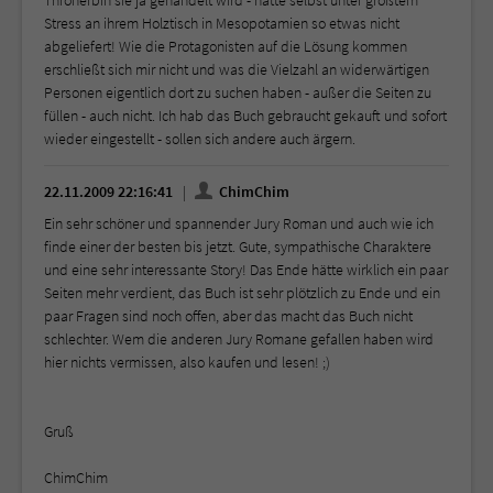
Thronerbin sie ja gehandelt wird - hätte selbst unter größtem
Stress an ihrem Holztisch in Mesopotamien so etwas nicht
abgeliefert! Wie die Protagonisten auf die Lösung kommen
erschließt sich mir nicht und was die Vielzahl an widerwärtigen
Personen eigentlich dort zu suchen haben - außer die Seiten zu
füllen - auch nicht. Ich hab das Buch gebraucht gekauft und sofort
wieder eingestellt - sollen sich andere auch ärgern.
22.11.2009 22:16:41
ChimChim
Ein sehr schöner und spannender Jury Roman und auch wie ich
finde einer der besten bis jetzt. Gute, sympathische Charaktere
und eine sehr interessante Story! Das Ende hätte wirklich ein paar
Seiten mehr verdient, das Buch ist sehr plötzlich zu Ende und ein
paar Fragen sind noch offen, aber das macht das Buch nicht
schlechter. Wem die anderen Jury Romane gefallen haben wird
hier nichts vermissen, also kaufen und lesen! ;)
Gruß
ChimChim