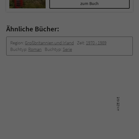
zum Buch
Ähnliche Bücher:
Region:
Großbritannien und Irland
Zeit:
1970 -­ 1989
Buchtyp:
Roman
Buchtyp:
Serie