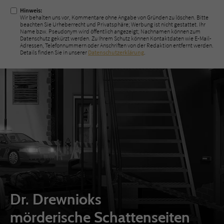
Hinweis:
Wir behalten uns vor, Kommentare ohne Angabe von Gründen zu löschen. Bitte
beachten Sie Urheberrecht und Privatsphäre; Werbung ist nicht gestattet. Ihr
Name bzw. Pseudonym wird öffentlich angezeigt; Nachnamen können zum
Datenschutz gekürzt werden. Zu Ihrem Schutz können Kontaktdaten wie E-Mail-
Adressen, Telefonnummern oder Anschriften von der Redaktion entfernt werden.
Details finden Sie in unserer
Datenschutzerklärung
.
Dr. Drewnioks
mörderische Schattenseiten