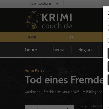
Couch wechseln
b
W
Genre
Thema
Region
Z
Anne Perry
Tod eines Fremde
Goldmann
Erschienen: Januar 2003
Bibliogr. Angab
s
oder unterstütze Deinen