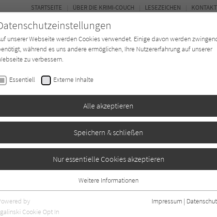
STARTSEITE
ÜBER DIE KRIMI-COUCH
LESEZEICHEN
KONTAKT
Datenschutzeinstellungen
Auf unserer Webseite werden Cookies verwendet. Einige davon werden zwingen
enötigt, während es uns andere ermöglichen, Ihre Nutzererfahrung auf unserer
ebseite zu verbessern.
BUCH-ENTDECKER
FORUM
Essentiell
Externe Inhalte
eit
Buchtyp
Autor*in
Magazin
Alle akzeptieren
Speichern & schließen
n
Nur essentielle Cookies akzeptieren
Weitere Informationen
en
1
Essentiell
Essentielle Cookies werden für grundlegende Funktionen der Webseite
Powered by
Impressum
|
Datenschut
benötigt. Dadurch ist gewährleistet, dass die Webseite einwandfrei
galinski Cookie Opt In