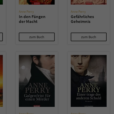
Anne Perry
Anne Perry
In den Fängen
Gefährliches
der Macht
Geheimnis
zum Buch
zum Buch
Anne Perry
Anne Perry