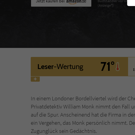
Jetzt kaufen bei
Buchhändler vor Ort
(Anzeige*)
71°
Leser
-Wertung
1
In einem Londoner Bordellviertel wird der Ch
Privatdetektiv William Monk nimmt den Fall
auf die Spur. Anscheinend hat die Firma in d
ein Vergehen, das Monk persönlich nimmt. Den
Zugunglück sein Gedächtnis.