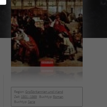
Region:
Großbritannien und Irland
Zeit:
1801 -­ 1869
Buchtyp:
Roman
Buchtyp:
Serie