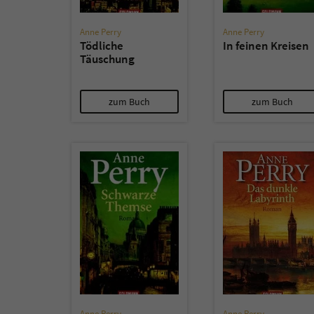
Anne Perry
Anne Perry
Tödliche
In feinen Kreisen
Täuschung
zum Buch
zum Buch
Anne Perry
Anne Perry