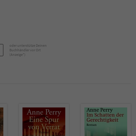
Name
tx_pwcomments_ahash
Anbieter
Literatur-Couch Medien GmbH & Co. KG
Laufzeit
1 Jahr
oder unterstütze Deinen
Buchhändler vor Ort
(Anzeige*)
Zweck
Cookie für Kommentare einzelner Buchtitel
Name
fe_typo_user
Anbieter
Literatur-Couch Medien GmbH & Co. KG
Laufzeit
Session
Dieses Cookie gewährleistet die Kommunikation der
Webseite mit dem Benutzer. Es wird benötigt um z. B.
Zweck
den Sicherheitscode des Kontaktformulars zu