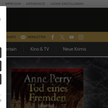
IMPRESSUM
DATENSCHUTZ
COOKIE-EINSTELLUNGEN
d
FACEBOOK
TWITTER
YOUTUBE
INSTAGRAM
CHARTS
NEWSLETTER
Entertain
Kino & TV
Neue Krimis
z