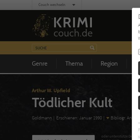
Couch wechseln
b
W
Genre
Thema
Region
Z
Arthur W. Upfield
Tödlicher Kult
Goldmann
Erschienen: Januar 1990
Bibliogr. Angab
s
oder unterstütze Deinen