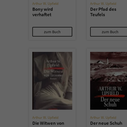
Arthur W. Upfield
Arthur W. Upfield
Bony wird
Der Pfad des
verhaftet
Teufels
zum Buch
zum Buch
Arthur W. Upfield
Arthur W. Upfield
Die Witwen von
Der neue Schuh