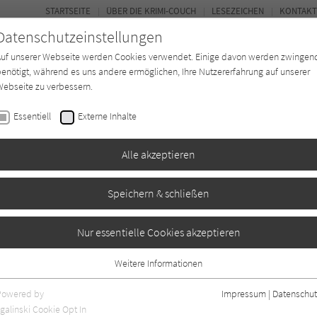
STARTSEITE
ÜBER DIE KRIMI-COUCH
LESEZEICHEN
KONTAKT
Datenschutzeinstellungen
Auf unserer Webseite werden Cookies verwendet. Einige davon werden zwingen
enötigt, während es uns andere ermöglichen, Ihre Nutzererfahrung auf unserer
ebseite zu verbessern.
BUCH-ENTDECKER
FORUM
Essentiell
Externe Inhalte
eit
Buchtyp
Autor*in
Magazin
Alle akzeptieren
Speichern & schließen
Nur essentielle Cookies akzeptieren
Weitere Informationen
en
1
Essentiell
Essentielle Cookies werden für grundlegende Funktionen der Webseite
Powered by
Impressum
|
Datenschut
benötigt. Dadurch ist gewährleistet, dass die Webseite einwandfrei
galinski Cookie Opt In