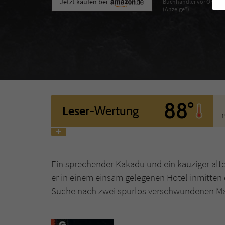
Jetzt kaufen bei
Buchhändler vor Ort
(Anzeige*)
88°
Leser
-Wertung
1
Ein sprechender Kakadu und ein kauziger al
er in einem einsam gelegenen Hotel inmitten
Suche nach zwei spurlos verschwundenen Mä