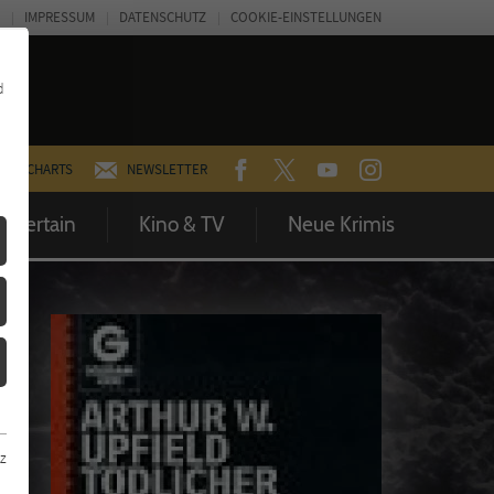
IMPRESSUM
DATENSCHUTZ
COOKIE-EINSTELLUNGEN
d
FACEBOOK
TWITTER
YOUTUBE
INSTAGRAM
CHARTS
NEWSLETTER
Entertain
Kino & TV
Neue Krimis
z