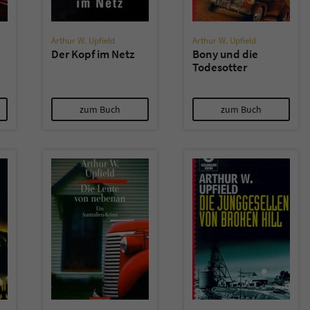
Arthur W. Upfield
Arthur W. Upfield
Der Kopf im Netz
Bony und die
Todesotter
zum Buch
zum Buch