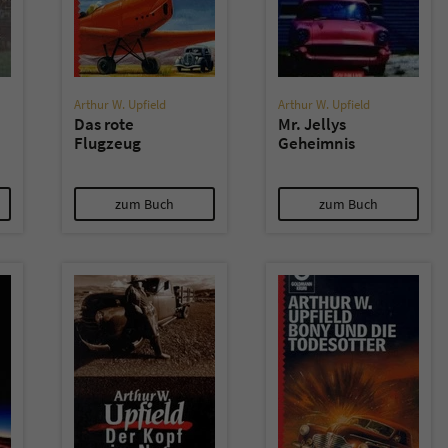
überprüfen.
Arthur W. Upfield
Arthur W. Upfield
Das rote
Mr. Jellys
Flugzeug
Geheimnis
zum Buch
zum Buch