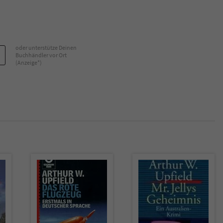
Name
tx_pwcomments_ahash
Anbieter
Literatur-Couch Medien GmbH & Co. KG
oder unterstütze Deinen
Buchhändler vor Ort
(Anzeige*)
Laufzeit
1 Jahr
Zweck
Cookie für Kommentare einzelner Buchtitel
Name
fe_typo_user
Anbieter
Literatur-Couch Medien GmbH & Co. KG
Laufzeit
Session
Dieses Cookie gewährleistet die Kommunikation der
Webseite mit dem Benutzer. Es wird benötigt um z. B.
Zweck
den Sicherheitscode des Kontaktformulars zu