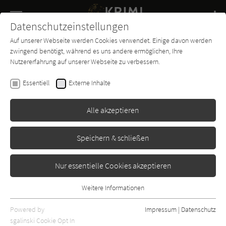
Navigation
Datenschutzeinstellungen
Couch
wechse
Auf unserer Webseite werden Cookies verwendet. Einige davon werden
Buch-
Forum
Charts
News
SUCHE
zwingend benötigt, während es uns andere ermöglichen, Ihre
Entdecker
Nutzererfahrung auf unserer Webseite zu verbessern.
Magdalen Nabb
Essentiell
Externe Inhalte
Tod im Palazzo
Alle akzeptieren
Diogenes
Erschienen: Januar 1995
Bibliogr. Angaben
6
Speichern & schließen
Nur essentielle Cookies akzeptieren
Weitere Informationen
Essentiell
Essentielle Cookies werden für grundlegende Funktionen der
Powered by
Impressum
|
Datenschutz
Webseite benötigt. Dadurch ist gewährleistet, dass die Webseite
sgalinski Cookie Opt In