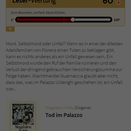
60°
Leser
-Wertung
Zum Bewerten, einfach Säule klicken.
Name
tx_pwcomments_ahash
1°
100°
Anbieter
Literatur-Couch Medien GmbH & Co. KG
Laufzeit
1 Jahr
Mord, Selbstmord oder Unfall? Wenn es in einer der ältesten
Adelsfamilien von Florenz einen Toten zu beklagen gibt,
Zweck
Cookie für Kommentare einzelner Buchtitel
kann es nichts anderes als ein Unfall gewesen sein. Ein
Selbstmord würde den Ruf der Familie ruinieren und den
Verlust der dringend gebrauchten Versicherungssumme zur
Name
fe_typo_user
Folge haben. Wachtmeister Guarnaccia glaubt aber nicht,
dass das, was im Palazzo Ulderighi geschehen ist, ein Unfall
Anbieter
Literatur-Couch Medien GmbH & Co. KG
war...
Laufzeit
Session
Magdalen Nabb
, Diogenes
Dieses Cookie gewährleistet die
Tod im Palazzo
Kommunikation der Webseite mit dem
Zweck
Benutzer. Es wird benötigt um z. B. den