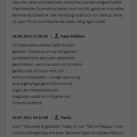
Aber die vielen dort lebenden Menschen und der eingeschaltete
Wachtmeister Guarnaccia haben mich so kühl gelassen wie selten
bei einer Buchlektüre. Die Handlung quält sich von Seite zu Seite.
so dass mir bis zum Buchende vieles völlig egal wurde.
18.06.2013 17:00:26
hans böbbos
Ich habe schon andere nabb bücher
gelesen - dieses buch war mit grosser
landeskenntnis aber sehr detailreich
geschrieben. wenn sie auch von Simenon
gelobt wird, so muss man sich
echt durchkämpfen - wenige Spannung
eine eigenartige geschicht e-mir tut
sogar der mareschiallo leid
magdalen webb ist Lichtjahre von
Simenon entfernt
30.07.2011 19:16:48
Paula
Nach "Tod eines Engländers" habe ich von "Tod im Palazzo" nicht
wirklich Aufregendes erwartet. Dennoch habe ich dieses Hörbuch