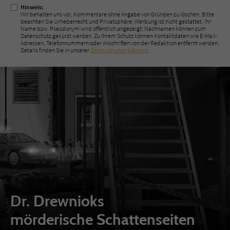
Hinweis:
Wir behalten uns vor, Kommentare ohne Angabe von Gründen zu löschen. Bitte
beachten Sie Urheberrecht und Privatsphäre; Werbung ist nicht gestattet. Ihr
Name bzw. Pseudonym wird öffentlich angezeigt; Nachnamen können zum
Datenschutz gekürzt werden. Zu Ihrem Schutz können Kontaktdaten wie E-Mail-
Adressen, Telefonnummern oder Anschriften von der Redaktion entfernt werden.
Details finden Sie in unserer
Datenschutzerklärung
.
Dr. Drewnioks
mörderische Schattenseiten