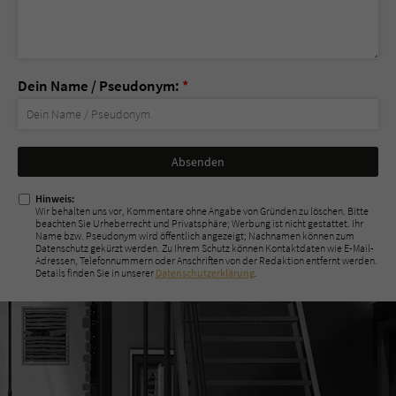
Dein Name / Pseudonym:
*
Nicht
ausfüllen!
Hinweis:
Wir behalten uns vor, Kommentare ohne Angabe von Gründen zu löschen. Bitte
beachten Sie Urheberrecht und Privatsphäre; Werbung ist nicht gestattet. Ihr
Name bzw. Pseudonym wird öffentlich angezeigt; Nachnamen können zum
Datenschutz gekürzt werden. Zu Ihrem Schutz können Kontaktdaten wie E-Mail-
Adressen, Telefonnummern oder Anschriften von der Redaktion entfernt werden.
Details finden Sie in unserer
Datenschutzerklärung
.