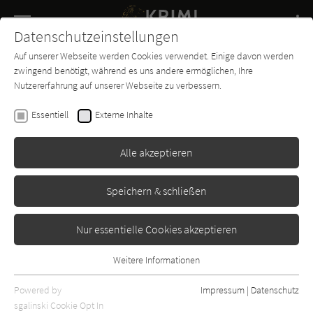
Navigation
Datenschutzeinstellungen
Couch
wechse
Auf unserer Webseite werden Cookies verwendet. Einige davon werden
Buch-
Forum
Charts
News
SUCHE
zwingend benötigt, während es uns andere ermöglichen, Ihre
Entdecker
Nutzererfahrung auf unserer Webseite zu verbessern.
Patricia Wentworth
Essentiell
Externe Inhalte
Die anonymen Briefe
Alle akzeptieren
Bastei Lübbe
Erschienen: Januar 1985
Bibliogr. Angaben
3
Speichern & schließen
Nur essentielle Cookies akzeptieren
Weitere Informationen
Essentiell
Essentielle Cookies werden für grundlegende Funktionen der
Powered by
Impressum
|
Datenschutz
Webseite benötigt. Dadurch ist gewährleistet, dass die Webseite
sgalinski Cookie Opt In