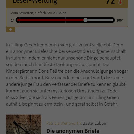
72°
Leser
-Wertung
Zum Bewerten, einfach Säule klicken.
Name
tx_pwcomments_ahash
1°
100°
Anbieter
Literatur-Couch Medien GmbH & Co. KG
Laufzeit
1 Jahr
In Tilling Green kennt man sich gut - zu gut vielleicht. Denn
ein anonymer Briefeschreiber versetzt die Dorfgemeinschaft
Zweck
Cookie für Kommentare einzelner Buchtitel
in Aufruhr, indem er nicht nur unschöne Dinge behauptet,
sondern auch handfeste Drohungen ausspricht. Die
Kindergärtnerin Doris Pell treiben die Anschuldigungen sogar
Name
fe_typo_user
in den Selbstmord. Kurz nachdem bekannt wird, dass eine
andere junge Frau den Verfasser der Briefe zu kennen glaubt,
Anbieter
Literatur-Couch Medien GmbH & Co. KG
kommt auch sie unter mysteriösen Umständen zu Tode.
Miss Silver, die sich als Feriengast getarnt in Tilling Green
Laufzeit
Session
aufhält, beginnt zu ermitteln - und gerät selbst in Gefahr.
Dieses Cookie gewährleistet die
Kommunikation der Webseite mit dem
Patricia Wentworth
, Bastei Lübbe
Zweck
Benutzer. Es wird benötigt um z. B. den
Die anonymen Briefe