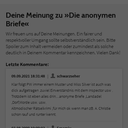
Deine Meinung zu »Die anonymen
Briefe«
Wir freuen uns auf Deine Meinungen. Ein fairer und
respektvoller Umgang sollte selbstverständlich sein. Bitte
Spoiler zum Inhalt vermeiden oder zumindest als solche
deutlich in Deinem Kommentar kennzeichnen. Vielen Dank!
Letzte Kommentare:
09.09.2021 18:31:48
schwarzseher
Klar folgt PW immer einem Muster und Miss Silver ist auch was
dick aufgetragen .zuviel Einverständnis mit dem Inspector usw .
Trotzdem ist eben alles drin....anonyme Briefe ,Landadel
,Dorf,Morde usw. usw.
Altmodischer Rätselkrimi ,für mich ok wenn man zB. A. Christie
schon rauf und runter kennt.