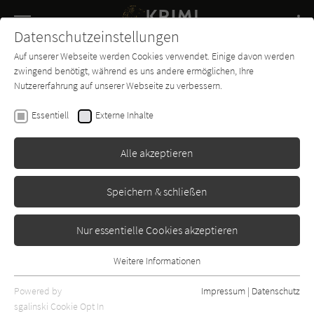
Navigation
Datenschutzeinstellungen
Couch
wechse
Auf unserer Webseite werden Cookies verwendet. Einige davon werden
Buch-
Forum
Charts
News
SUCHE
zwingend benötigt, während es uns andere ermöglichen, Ihre
Entdecker
Nutzererfahrung auf unserer Webseite zu verbessern.
Patricia Wentworth
Essentiell
Externe Inhalte
Der Elfenbeindolch
Alle akzeptieren
Goldmann
Erschienen: Januar 1995
Bibliogr. Angaben
2
Speichern & schließen
Nur essentielle Cookies akzeptieren
Weitere Informationen
Essentiell
Essentielle Cookies werden für grundlegende Funktionen der
Powered by
Impressum
|
Datenschutz
Webseite benötigt. Dadurch ist gewährleistet, dass die Webseite
sgalinski Cookie Opt In