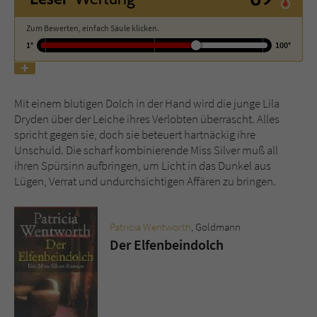
Zum Bewerten, einfach Säule klicken.
Name
tx_pwcomments_ahash
1°
100°
Anbieter
Literatur-Couch Medien GmbH & Co. KG
Laufzeit
1 Jahr
Mit einem blutigen Dolch in der Hand wird die junge Lila
Dryden über der Leiche ihres Verlobten überrascht. Alles
Zweck
Cookie für Kommentare einzelner Buchtitel
spricht gegen sie, doch sie beteuert hartnäckig ihre
Unschuld. Die scharf kombinierende Miss Silver muß all
ihren Spürsinn aufbringen, um Licht in das Dunkel aus
Name
fe_typo_user
Lügen, Verrat und undurchsichtigen Affären zu bringen.
Anbieter
Literatur-Couch Medien GmbH & Co. KG
Patricia Wentworth
, Goldmann
Der Elfenbeindolch
Laufzeit
Session
Dieses Cookie gewährleistet die
Kommunikation der Webseite mit dem
Zweck
Benutzer. Es wird benötigt um z. B. den