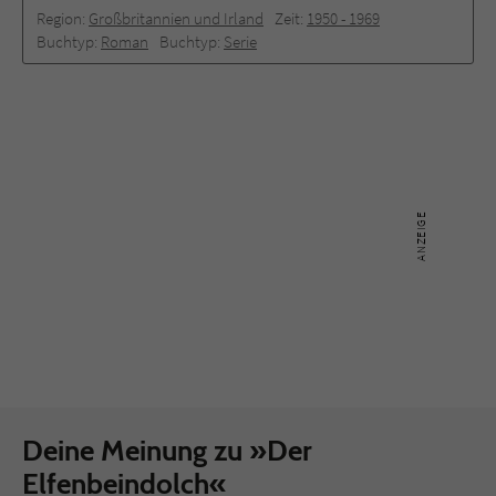
Region:
Großbritannien und Irland
Zeit:
1950 - 1969
Buchtyp:
Roman
Buchtyp:
Serie
Deine Meinung zu »Der
Elfenbeindolch«