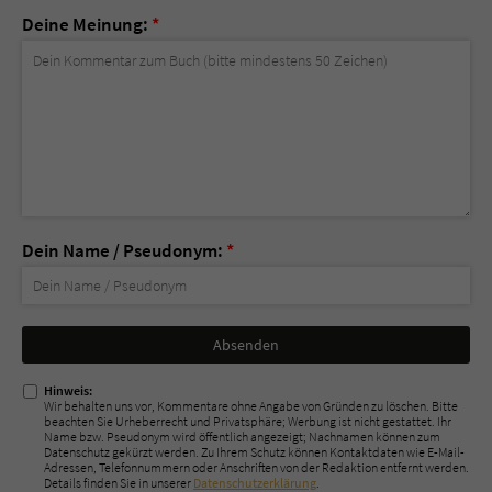
Deine Meinung:
*
Dein Name / Pseudonym:
*
Nicht
ausfüllen!
Hinweis:
Wir behalten uns vor, Kommentare ohne Angabe von Gründen zu löschen. Bitte
beachten Sie Urheberrecht und Privatsphäre; Werbung ist nicht gestattet. Ihr
Name bzw. Pseudonym wird öffentlich angezeigt; Nachnamen können zum
Datenschutz gekürzt werden. Zu Ihrem Schutz können Kontaktdaten wie E-Mail-
Adressen, Telefonnummern oder Anschriften von der Redaktion entfernt werden.
Details finden Sie in unserer
Datenschutzerklärung
.