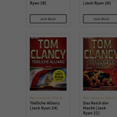
Ryan 28)
(Jack Ryan 26)
zum Buch
zum Buch
Marc Cameron
,
Tom Clancy
Marc Cameron
,
Tom Clancy
Tödliche Allianz
Das Reich der
(Jack Ryan 24)
Macht (Jack
Ryan 22)