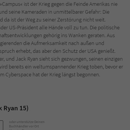
Campus« ist der Krieg gegen die Feinde Amerikas nie
und seine Kameraden in unmittelbarer Gefahr: Die
Name
tx_pwcomments_ahash
da ist der Weg zu seiner Zerstörung nicht weit.
der US-Präsident alle Hände voll zu tun. Die politische
Anbieter
Literatur-Couch Medien GmbH & Co. KG
chaftsentwicklungen gehörig ins Wanken geraten. Aus
Laufzeit
1 Jahr
egierenden die Aufmerksamkeit nach außen und
nspruch erhebt, das aber den Schutz der USA genießt.
Zweck
Cookie für Kommentare einzelner Buchtitel
r, und Jack Ryan sieht sich gezwungen, seinen einzigen
 wird bereits ein weltumspannender Krieg toben, bevor er
Name
fe_typo_user
im Cyberspace hat der Krieg längst begonnen.
Anbieter
Literatur-Couch Medien GmbH & Co. KG
Laufzeit
Session
k Ryan 15)
Dieses Cookie gewährleistet die Kommunikation der
Webseite mit dem Benutzer. Es wird benötigt um z. B.
Zweck
oder unterstütze Deinen
den Sicherheitscode des Kontaktformulars zu
Buchhändler vor Ort