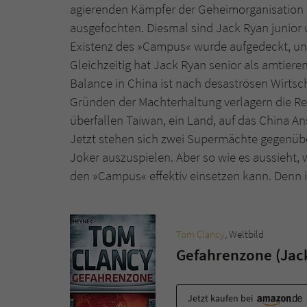
agierenden Kämpfer der Geheimorganisation »
ausgefochten. Diesmal sind Jack Ryan junior 
Existenz des »Campus« wurde aufgedeckt, und 
Gleichzeitig hat Jack Ryan senior als amtieren
Balance in China ist nach desaströsen Wirts
Gründen der Machterhaltung verlagern die R
überfallen Taiwan, ein Land, auf das China A
Jetzt stehen sich zwei Supermächte gegenübe
Joker auszuspielen. Aber so wie es aussieht,
den »Campus« effektiv einsetzen kann. Denn 
Tom Clancy
, Weltbild
Gefahrenzone (Jac
Jetzt kaufen bei