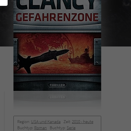
Region:
USA und Kanada
Zeit:
2010 -­ heute
Buchtyp:
Roman
Buchtyp:
Serie