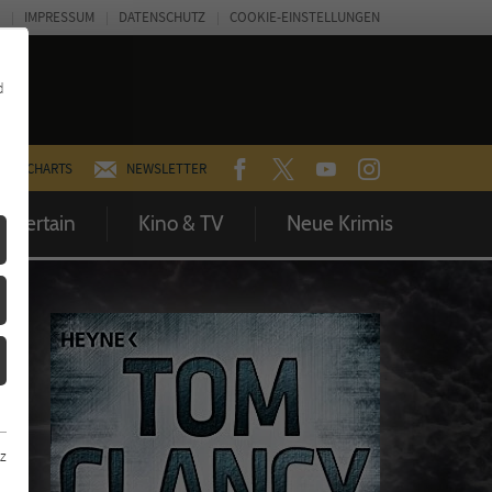
IMPRESSUM
DATENSCHUTZ
COOKIE-EINSTELLUNGEN
d
FACEBOOK
TWITTER
YOUTUBE
INSTAGRAM
CHARTS
NEWSLETTER
Entertain
Kino & TV
Neue Krimis
z