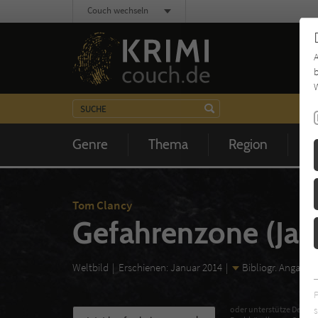
Couch wechseln
b
W
Genre
Thema
Region
Z
Tom Clancy
Gefahrenzone (Jac
Weltbild
Erschienen: Januar 2014
Bibliogr. Angaben
s
oder unterstütze Deinen