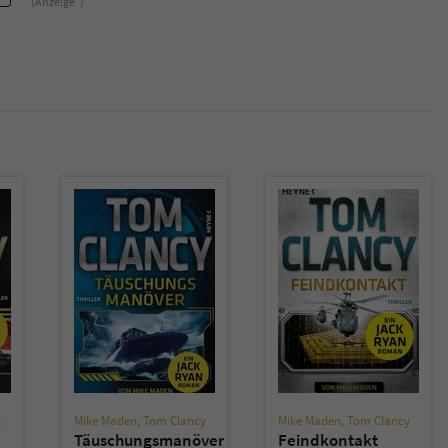
(Anzeige*)
überprüfen.
Mike Maden
,
Tom Clancy
Mike Maden
,
Tom Clancy
Täuschungsmanöver
Feindkontakt