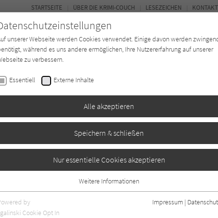
STARTSEITE
ÜBER DIE KRIMI-COUCH
LESEZEICHEN
KONTAKT
Datenschutzeinstellungen
Auf unserer Webseite werden Cookies verwendet. Einige davon werden zwingen
enötigt, während es uns andere ermöglichen, Ihre Nutzererfahrung auf unserer
ebseite zu verbessern.
BUCH-ENTDECKER
FORUM
Essentiell
Externe Inhalte
eit
Buchtyp
Autor*in
Magazin
Alle akzeptieren
Speichern & schließen
k Ryan 15)
Nur essentielle Cookies akzeptieren
Weitere Informationen
3
Essentiell
Essentielle Cookies werden für grundlegende Funktionen der Webseite
Powered by
Impressum
|
Datenschut
benötigt. Dadurch ist gewährleistet, dass die Webseite einwandfrei
galinski Cookie Opt In