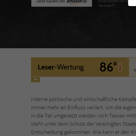
Jetzt kaufen bei
Buchhändler vor Ort
(Anzeige*)
86°
Leser
-Wertung
1
Interne politische und wirtschaftliche Kämpf
immer mehr an Einfluss verliert. Um die eige
in die Tat umgesetzt werden: sich Taiwan mitte
steht unter dem Schutz der Vereinigten Staate
Entscheidung gekommen. Wie kann er den Kri