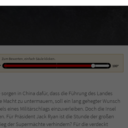
funktioniert.
Cookie-Informationen
Name
cookie_optin
Anbieter
Literatur-Couch Medien GmbH & Co. KG
Externe Inhalte
Wir verwenden auf unserer Website externe Inhalte, um Ihnen zusätzliche
Laufzeit
1 Jahr
Informationen anzubieten. Mit dem Laden der externen Inhalte akzeptieren Sie
die Datenschutzerklärung von YouTube (https://policies.google.com/privacy?
Wird benutzt, um Ihre Einstellungen für zur
hl=de).
Zweck
Verwendung von Cookies auf dieser Website zu
Zum Bewerten, einfach Säule klicken.
speichern.
°
100°
Name
tx_thrating_pi1_AnonymousRating_#
e sorgen in China dafür, dass die Führung des Landes
Anbieter
Literatur-Couch Medien GmbH & Co. KG
ne Macht zu untermauern, soll ein lang gehegter Wunsch
ls eines Militärschlags einzuverleiben. Doch die Insel
Laufzeit
1 Jahr
n. Für Präsident Jack Ryan ist die Stunde der großen
Zweck
Cookie für die Bewertung einzelner Buchtitel
eg der Supermächte verhindern? Für die verdeckt