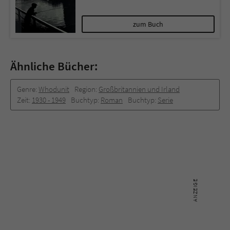
zum Buch
Ähnliche Bücher:
Genre:
Whodunit
Region:
Großbritannien und Irland
Zeit:
1930 -­ 1949
Buchtyp:
Roman
Buchtyp:
Serie