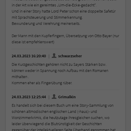
in der Art wie ein gereimtes „Um-die-Ecke-gedacht“.
Und in einer Story hatte Lord Peter schon eine doppelte Safetür
mit Sprachsteuerung und Stimmerkennung.
Bewunderung und Verehrung meinerseits.
Der Mann mit den Kupferfingern, Übersetzung von Otto Bayer (nur
diese ist empfehlenswert)
24.03.2023 16:20:40
schwarzseher
Die Kurzgeschichten gehören nicht zu Sayers Stärken bzw.
können weder in Spannung noch Aufbau mit den Romanen
mithalten .
Kommen eher als Fingerübung rüber.
24.03.2023 12:25:44
Grimalkin
Es handelt sich bei diesem Buch um eine Story-Sammlung von
schönen altmodischen englischen Land (-haus)- und
Wonzimmerkrimis, die heutzutage ihresgleichen suchen, wo
leider überwiegend die Blutrünstigkeit der Geschichten
gegenüber der intellektuelleren Seite Überhand genommen hat.