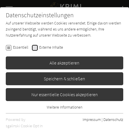
Navigation
Datenschutzeinstellungen
Couch
wechse
Auf unserer Webseite werden Cookies verwendet. Einige davon werden
Buch-
Forum
Charts
News
SUCHE
zwingend benötigt, während es uns andere ermöglichen, Ihre
Entdecker
Nutzererfahrung auf unserer Webseite zu verbessern.
Dorothy L. Sayers
Essentiell
Externe Inhalte
Die Katze im Sack / Der Mann
mit den Kupferfingern
Alle akzeptieren
Scherz
Erschienen: Januar 1959
Bibliogr. Angaben
3
Speichern & schließen
Nur essentielle Cookies akzeptieren
Weitere Informationen
Essentiell
Essentielle Cookies werden für grundlegende Funktionen der
Powered by
Impressum
|
Datenschutz
Webseite benötigt. Dadurch ist gewährleistet, dass die Webseite
sgalinski Cookie Opt In