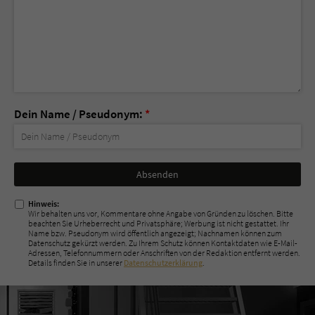
Dein Name / Pseudonym:
*
Nicht
ausfüllen!
Hinweis:
Wir behalten uns vor, Kommentare ohne Angabe von Gründen zu löschen. Bitte
beachten Sie Urheberrecht und Privatsphäre; Werbung ist nicht gestattet. Ihr
Name bzw. Pseudonym wird öffentlich angezeigt; Nachnamen können zum
Datenschutz gekürzt werden. Zu Ihrem Schutz können Kontaktdaten wie E-Mail-
Adressen, Telefonnummern oder Anschriften von der Redaktion entfernt werden.
Details finden Sie in unserer
Datenschutzerklärung
.