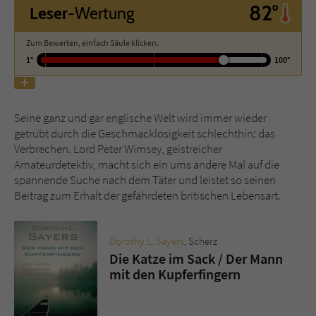
82°
Leser
-Wertung
Name
tx_pwcomments_ahash
Zum Bewerten, einfach Säule klicken.
1°
100°
Anbieter
Literatur-Couch Medien GmbH & Co. KG
Laufzeit
1 Jahr
Seine ganz und gar englische Welt wird immer wieder
Zweck
Cookie für Kommentare einzelner Buchtitel
getrübt durch die Geschmacklosigkeit schlechthin: das
Verbrechen. Lord Peter Wimsey, geistreicher
Amateurdetektiv, macht sich ein ums andere Mal auf die
Name
fe_typo_user
spannende Suche nach dem Täter und leistet so seinen
Beitrag zum Erhalt der gefährdeten britischen Lebensart.
Anbieter
Literatur-Couch Medien GmbH & Co. KG
Dorothy L. Sayers
, Scherz
Laufzeit
Session
Die Katze im Sack / Der Mann
mit den Kupferfingern
Dieses Cookie gewährleistet die
Kommunikation der Webseite mit dem
Zweck
Benutzer. Es wird benötigt um z. B. den