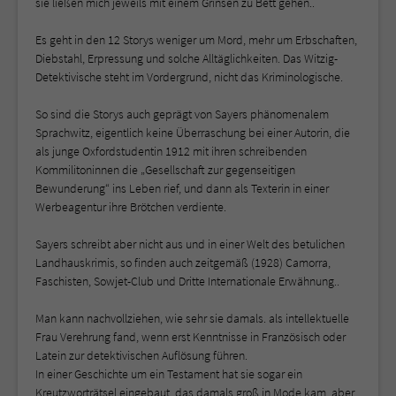
sie ließen mich jeweils mit einem Grinsen zu Bett gehen..
Es geht in den 12 Storys weniger um Mord, mehr um Erbschaften,
Diebstahl, Erpressung und solche Alltäglichkeiten. Das Witzig-
Detektivische steht im Vordergrund, nicht das Kriminologische.
So sind die Storys auch geprägt von Sayers phänomenalem
Sprachwitz, eigentlich keine Überraschung bei einer Autorin, die
als junge Oxfordstudentin 1912 mit ihren schreibenden
Kommilitoninnen die „Gesellschaft zur gegenseitigen
Bewunderung“ ins Leben rief, und dann als Texterin in einer
Werbeagentur ihre Brötchen verdiente.
Sayers schreibt aber nicht aus und in einer Welt des betulichen
Landhauskrimis, so finden auch zeitgemäß (1928) Camorra,
Faschisten, Sowjet-Club und Dritte Internationale Erwähnung..
Man kann nachvollziehen, wie sehr sie damals. als intellektuelle
Frau Verehrung fand, wenn erst Kenntnisse in Französisch oder
Latein zur detektivischen Auflösung führen.
In einer Geschichte um ein Testament hat sie sogar ein
Kreutzworträtsel eingebaut, das damals groß in Mode kam, aber