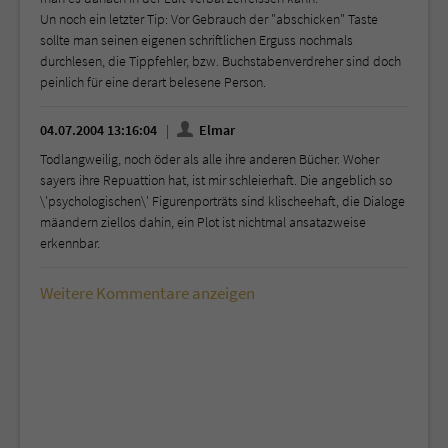
Un noch ein letzter Tip: Vor Gebrauch der "abschicken" Taste
sollte man seinen eigenen schriftlichen Erguss nochmals
durchlesen, die Tippfehler, bzw. Buchstabenverdreher sind doch
peinlich für eine derart belesene Person.
04.07.2004 13:16:04
Elmar
Todlangweilig, noch öder als alle ihre anderen Bücher. Woher
sayers ihre Repuattion hat, ist mir schleierhaft. Die angeblich so
\'psychologischen\' Figurenporträts sind klischeehaft, die Dialoge
mäandern ziellos dahin, ein Plot ist nichtmal ansatazweise
erkennbar.
Weitere Kommentare anzeigen