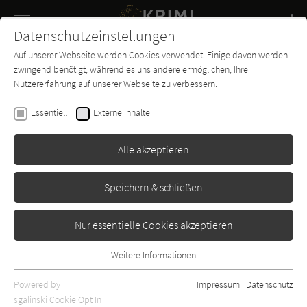
Navigation
Datenschutzeinstellungen
Couch
wechse
Auf unserer Webseite werden Cookies verwendet. Einige davon werden
Buch-
Forum
Charts
News
SUCHE
zwingend benötigt, während es uns andere ermöglichen, Ihre
Entdecker
Nutzererfahrung auf unserer Webseite zu verbessern.
Dorothy L. Sayers
Essentiell
Externe Inhalte
Keines natürlichen Todes /
Eines natürlichen Todes
Alle akzeptieren
Tal
Erschienen: Januar 1936
Bibliogr. Angaben
12
Speichern & schließen
Nur essentielle Cookies akzeptieren
Weitere Informationen
Essentiell
Essentielle Cookies werden für grundlegende Funktionen der
Powered by
Impressum
|
Datenschutz
Webseite benötigt. Dadurch ist gewährleistet, dass die Webseite
sgalinski Cookie Opt In