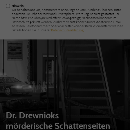
Hinweis:
Wir behalten uns vor, Kommentare ohne Angabe von Gründen zu löschen. Bitte
beachten Sie Urheberrecht und Privatsphäre; Werbung ist nicht gestattet. Ihr
Name bzw. Pseudonym wird öffentlich angezeigt; Nachnamen können zum
Datenschutz gekürzt werden. Zu Ihrem Schutz können Kontaktdaten wie E-Mail-
Adressen, Telefonnummern oder Anschriften von der Redaktion entfernt werden.
Details finden Sie in unserer
Datenschutzerklärung
.
Dr. Drewnioks
mörderische Schattenseiten