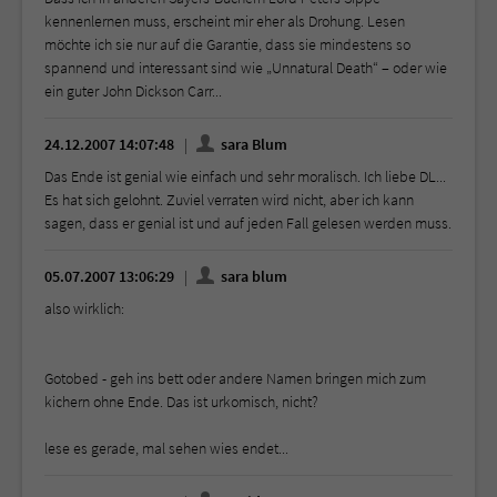
kennenlernen muss, erscheint mir eher als Drohung. Lesen
möchte ich sie nur auf die Garantie, dass sie mindestens so
spannend und interessant sind wie „Unnatural Death“ – oder wie
ein guter John Dickson Carr...
24.12.2007 14:07:48
sara Blum
Das Ende ist genial wie einfach und sehr moralisch. Ich liebe DL...
Es hat sich gelohnt. Zuviel verraten wird nicht, aber ich kann
sagen, dass er genial ist und auf jeden Fall gelesen werden muss.
05.07.2007 13:06:29
sara blum
also wirklich:
Gotobed - geh ins bett oder andere Namen bringen mich zum
kichern ohne Ende. Das ist urkomisch, nicht?
lese es gerade, mal sehen wies endet...