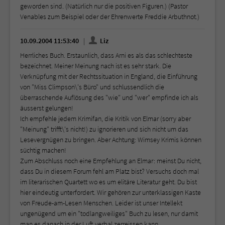
geworden sind. (Natürlich nur die positiven Figuren.) (Pastor
Venables zum Beispiel oder der Ehrenwerte Freddie Arbuthnot.)
10.09.2004 11:53:40
Liz
Herrliches Buch. Erstaunlich, dass Arni es als das schlechteste
bezeichnet. Meiner Meinung nach ist es sehr stark. Die
Verknüpfung mit der Rechtssituation in England, die Einführung
von "Miss Climpson\'s Büro" und schlussendlich die
überraschende Auflösung des "wie" und "wer" empfinde ich als
äusserst gelungen!
Ich empfehle jedem Krimifan, die Kritik von Elmar (sorry aber
"Meinung" trifft\'s nicht!) zu ignorieren und sich nicht um das
Lesevergnügen zu bringen. Aber Achtung: Wimsey Krimis können
süchtig machen!
Zum Abschluss noch eine Empfehlung an Elmar: meinst Du nicht,
dass Du in diesem Forum fehl am Platz bist? Versuchs doch mal
im literarischen Quartett wo es um elitäre Literatur geht. Du bist
hier eindeutig unterfordert. Wir gehören zur unterklassigen Kaste
von Freude-am-Lesen Menschen. Leider ist unser Intellekt
ungenügend um ein "todlangweiliges" Buch zu lesen, nur damit
man es danach in der Luft verbal zerreissen kann.