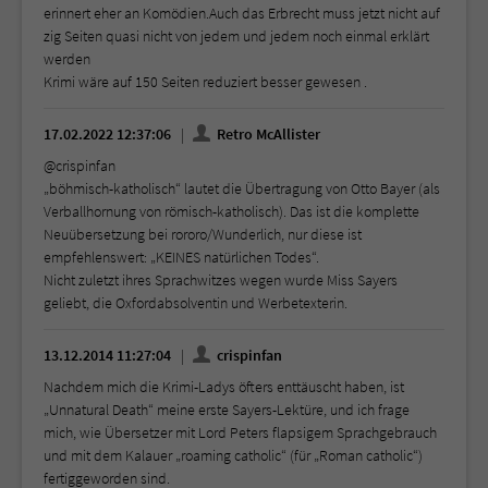
erinnert eher an Komödien.Auch das Erbrecht muss jetzt nicht auf
zig Seiten quasi nicht von jedem und jedem noch einmal erklärt
werden
Krimi wäre auf 150 Seiten reduziert besser gewesen .
17.02.2022 12:37:06
Retro McAllister
@crispinfan
„böhmisch-katholisch“ lautet die Übertragung von Otto Bayer (als
Verballhornung von römisch-katholisch). Das ist die komplette
Neuübersetzung bei rororo/Wunderlich, nur diese ist
empfehlenswert: „KEINES natürlichen Todes“.
Nicht zuletzt ihres Sprachwitzes wegen wurde Miss Sayers
geliebt, die Oxfordabsolventin und Werbetexterin.
13.12.2014 11:27:04
crispinfan
Nachdem mich die Krimi-Ladys öfters enttäuscht haben, ist
„Unnatural Death“ meine erste Sayers-Lektüre, und ich frage
mich, wie Übersetzer mit Lord Peters flapsigem Sprachgebrauch
und mit dem Kalauer „roaming catholic“ (für „Roman catholic“)
fertiggeworden sind.