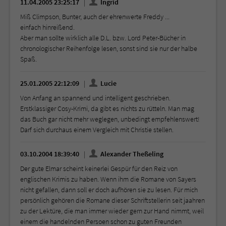
11.04.2005 23:25:17
Ingrid
Miß Climpson, Bunter, auch der ehrenwerte Freddy ...
einfach hinreißend.
Aber man sollte wirklich alle D.L. bzw. Lord Peter-Bücher in
chronologischer Reihenfolge lesen, sonst sind sie nur der halbe
Spaß.
25.01.2005 22:12:09
Lucie
Von Anfang an spannend und intelligent geschrieben.
Erstklassiger Cosy-Krimi, da gibt es nichts zu rütteln. Man mag
das Buch gar nicht mehr weglegen, unbedingt empfehlenswert!
Darf sich durchaus einem Vergleich mit Christie stellen.
03.10.2004 18:39:40
Alexander Theßeling
Der gute Elmar scheint keinerlei Gespür für den Reiz von
englischen Krimis zu haben. Wenn ihm die Romane von Sayers
nicht gefallen, dann soll er doch aufhören sie zu lesen. Für mich
persönlich gehören die Romane dieser Schriftstellerin seit jaahren
zu der Lektüre, die man immer wieder gern zur Hand nimmt, weil
einem die handelnden Persoen schon zu guten Freunden