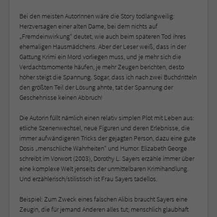
Bei den meisten AutorInnen wäre die Story todlangweilig:
Herzversagen einer alten Dame, bei dem nichts auf
„Fremdeinwirkung“ deutet, wie auch beim späteren Tod ihres
ehemaligen Hausmädchens. Aber der Leser weiß, dass in der
Gattung Krimi ein Mord vorliegen muss, und je mehr sich die
Verdachtsmomente häufen, je mehr Zeugen berichten, desto
höher steigt die Spannung. Sogar, dass ich nach zwei Buchdritteln
den größten Teil der Lösung ahnte, tat der Spannung der
Geschehnisse keinen Abbruch!
Die Autorin füllt nämlich einen relativ simplen Plot mit Leben aus:
etliche Szenenwechsel, neue Figuren und deren Erlebnisse, die
immer aufwändigeren Tricks der gejagten Person, dazu eine gute
Dosis „menschliche Wahrheiten“ und Humor. Elizabeth George
schreibt im Vorwort (2003), Dorothy L. Sayers erzähle immer über
eine komplexe Welt jenseits der unmittelbaren Krimihandlung.
Und erzählerisch/stilistisch ist Frau Sayers tadellos.
Beispiel: Zum Zweck eines falschen Alibis braucht Sayers eine
Zeugin, die für jemand Anderen alles tut; menschlich glaubhaft