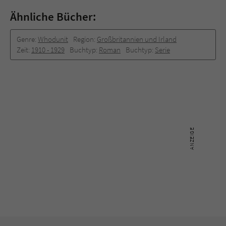
Ähnliche Bücher:
Genre:
Whodunit
Region:
Großbritannien und Irland
Zeit:
1910 -­ 1929
Buchtyp:
Roman
Buchtyp:
Serie