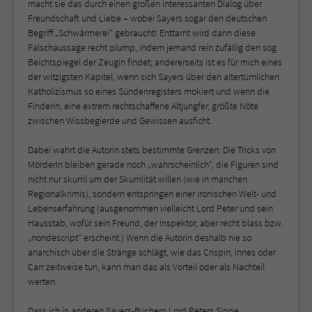
macht sie das durch einen großen interessanten Dialog über
Freundschaft und Liebe – wobei Sayers sogar den deutschen
Begriff „Schwärmerei“ gebraucht! Enttarnt wird dann diese
Falschaussage recht plump, indem jemand rein zufällig den sog.
Beichtspiegel der Zeugin findet; andererseits ist es für mich eines
der witzigsten Kapitel, wenn sich Sayers über den altertümlichen
Katholizismus so eines Sündenregisters mokiert und wenn die
Finderin, eine extrem rechtschaffene Altjungfer, größte Nöte
zwischen Wissbegierde und Gewissen ausficht.
Dabei wahrt die Autorin stets bestimmte Grenzen: Die Tricks von
MörderIn bleiben gerade noch „wahrscheinlich“, die Figuren sind
nicht nur skurril um der Skurrilität willen (wie in manchen
Regionalkrimis), sondern entspringen einer ironischen Welt- und
Lebenserfahrung (ausgenommen vielleicht Lord Peter und sein
Hausstab, wofür sein Freund, der Inspektor, aber recht blass bzw.
„nondescript“ erscheint.) Wenn die Autorin deshalb nie so
anarchisch über die Stränge schlägt, wie das Crispin, Innes oder
Carr zeitweise tun, kann man das als Vorteil oder als Nachteil
werten.
Dass ich in anderen Sayers-Büchern Lord Peters Sippe