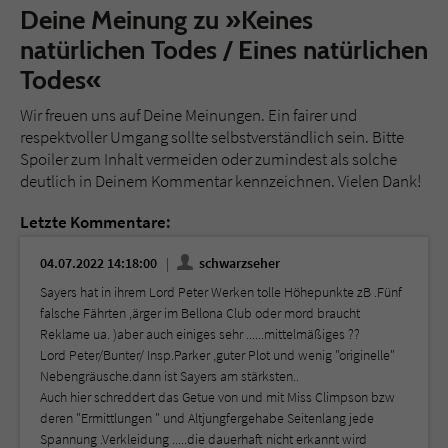
Deine Meinung zu »Keines
natürlichen Todes / Eines natürlichen
Todes«
Wir freuen uns auf Deine Meinungen. Ein fairer und
respektvoller Umgang sollte selbstverständlich sein. Bitte
Spoiler zum Inhalt vermeiden oder zumindest als solche
deutlich in Deinem Kommentar kennzeichnen. Vielen Dank!
Letzte Kommentare:
04.07.2022 14:18:00
schwarzseher
Sayers hat in ihrem Lord Peter Werken tolle Höhepunkte zB .Fünf
falsche Fährten ,ärger im Bellona Club oder mord braucht
Reklame ua. )aber auch einiges sehr ......mittelmäßiges ??
Lord Peter/Bunter/ Insp.Parker ,guter Plot und wenig "originelle"
Nebengräusche.dann ist Sayers am stärksten..
Auch hier schreddert das Getue von und mit Miss Climpson bzw
deren "Ermittlungen " und Altjungfergehabe Seitenlang jede
Spannung .Verkleidung .....die dauerhaft nicht erkannt wird