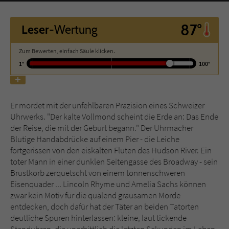
Name
tx_pwcomments_ahash
87°
Leser
-Wertung
Anbieter
Literatur-Couch Medien GmbH & Co. KG
Zum Bewerten, einfach Säule klicken.
1°
100°
Laufzeit
1 Jahr
Zweck
Cookie für Kommentare einzelner Buchtitel
Er mordet mit der unfehlbaren Präzision eines Schweizer
Uhrwerks. "Der kalte Vollmond scheint die Erde an: Das Ende
der Reise, die mit der Geburt begann." Der Uhrmacher
Name
fe_typo_user
Blutige Handabdrücke auf einem Pier - die Leiche
fortgerissen von den eiskalten Fluten des Hudson River. Ein
Anbieter
Literatur-Couch Medien GmbH & Co. KG
toter Mann in einer dunklen Seitengasse des Broadway - sein
Brustkorb zerquetscht von einem tonnenschweren
Laufzeit
Session
Eisenquader ... Lincoln Rhyme und Amelia Sachs können
zwar kein Motiv für die quälend grausamen Morde
Dieses Cookie gewährleistet die
entdecken, doch dafür hat der Täter an beiden Tatorten
Kommunikation der Webseite mit dem
deutliche Spuren hinterlassen: kleine, laut tickende
Zweck
Benutzer. Es wird benötigt um z. B. den