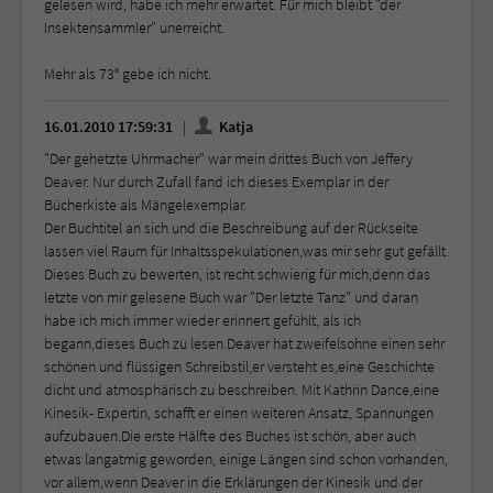
gelesen wird, habe ich mehr erwartet. Für mich bleibt "der
Insektensammler" unerreicht.
Mehr als 73° gebe ich nicht.
16.01.2010 17:59:31
Katja
"Der gehetzte Uhrmacher" war mein drittes Buch von Jeffery
Deaver. Nur durch Zufall fand ich dieses Exemplar in der
Bücherkiste als Mängelexemplar.
Der Buchtitel an sich und die Beschreibung auf der Rückseite
lassen viel Raum für Inhaltsspekulationen,was mir sehr gut gefällt.
Dieses Buch zu bewerten, ist recht schwierig für mich,denn das
letzte von mir gelesene Buch war "Der letzte Tanz" und daran
habe ich mich immer wieder erinnert gefühlt, als ich
begann,dieses Buch zu lesen.Deaver hat zweifelsohne einen sehr
schönen und flüssigen Schreibstil,er versteht es,eine Geschichte
dicht und atmosphärisch zu beschreiben. Mit Kathrin Dance,eine
Kinesik- Expertin, schafft er einen weiteren Ansatz, Spannungen
aufzubauen.Die erste Hälfte des Buches ist schön, aber auch
etwas langatmig geworden, einige Längen sind schon vorhanden,
vor allem,wenn Deaver in die Erklärungen der Kinesik und der