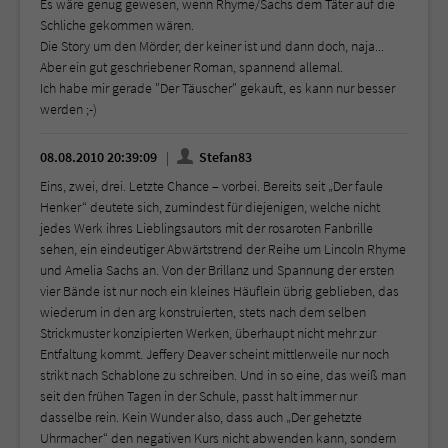
Es wäre genug gewesen, wenn Rhyme/Sachs dem Täter auf die
Schliche gekommen wären.
Die Story um den Mörder, der keiner ist und dann doch, naja...
Aber ein gut geschriebener Roman, spannend allemal.
Ich habe mir gerade "Der Täuscher" gekauft, es kann nur besser
werden ;-)
08.08.2010 20:39:09
Stefan83
Eins, zwei, drei. Letzte Chance – vorbei. Bereits seit „Der faule
Henker“ deutete sich, zumindest für diejenigen, welche nicht
jedes Werk ihres Lieblingsautors mit der rosaroten Fanbrille
sehen, ein eindeutiger Abwärtstrend der Reihe um Lincoln Rhyme
und Amelia Sachs an. Von der Brillanz und Spannung der ersten
vier Bände ist nur noch ein kleines Häuflein übrig geblieben, das
wiederum in den arg konstruierten, stets nach dem selben
Strickmuster konzipierten Werken, überhaupt nicht mehr zur
Entfaltung kommt. Jeffery Deaver scheint mittlerweile nur noch
strikt nach Schablone zu schreiben. Und in so eine, das weiß man
seit den frühen Tagen in der Schule, passt halt immer nur
dasselbe rein. Kein Wunder also, dass auch „Der gehetzte
Uhrmacher“ den negativen Kurs nicht abwenden kann, sondern