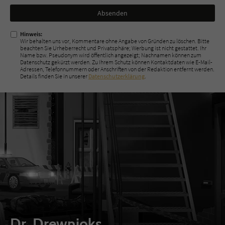
Nicht
ausfüllen!
Hinweis:
Wir behalten uns vor, Kommentare ohne Angabe von Gründen zu löschen. Bitte
beachten Sie Urheberrecht und Privatsphäre; Werbung ist nicht gestattet. Ihr
Name bzw. Pseudonym wird öffentlich angezeigt; Nachnamen können zum
Datenschutz gekürzt werden. Zu Ihrem Schutz können Kontaktdaten wie E-Mail-
Adressen, Telefonnummern oder Anschriften von der Redaktion entfernt werden.
Details finden Sie in unserer
Datenschutzerklärung
.
Dr. Drewnioks