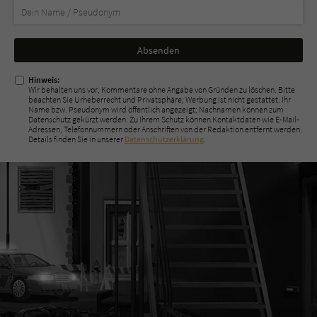
Nicht
ausfüllen!
Hinweis:
Wir behalten uns vor, Kommentare ohne Angabe von Gründen zu löschen. Bitte
beachten Sie Urheberrecht und Privatsphäre; Werbung ist nicht gestattet. Ihr
Name bzw. Pseudonym wird öffentlich angezeigt; Nachnamen können zum
Datenschutz gekürzt werden. Zu Ihrem Schutz können Kontaktdaten wie E-Mail-
Adressen, Telefonnummern oder Anschriften von der Redaktion entfernt werden.
Details finden Sie in unserer
Datenschutzerklärung
.