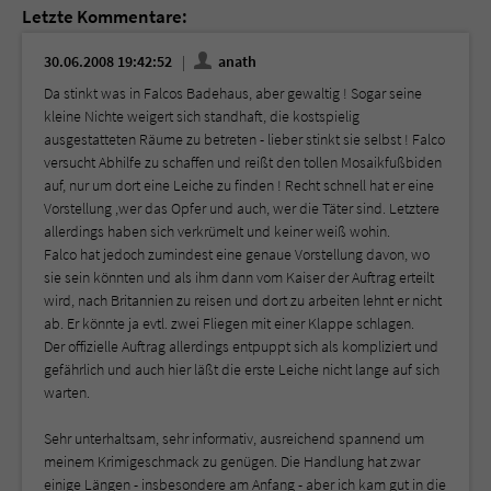
Letzte Kommentare:
30.06.2008 19:42:52
anath
Da stinkt was in Falcos Badehaus, aber gewaltig ! Sogar seine
kleine Nichte weigert sich standhaft, die kostspielig
ausgestatteten Räume zu betreten - lieber stinkt sie selbst ! Falco
versucht Abhilfe zu schaffen und reißt den tollen Mosaikfußbiden
auf, nur um dort eine Leiche zu finden ! Recht schnell hat er eine
Vorstellung ,wer das Opfer und auch, wer die Täter sind. Letztere
allerdings haben sich verkrümelt und keiner weiß wohin.
Falco hat jedoch zumindest eine genaue Vorstellung davon, wo
sie sein könnten und als ihm dann vom Kaiser der Auftrag erteilt
wird, nach Britannien zu reisen und dort zu arbeiten lehnt er nicht
ab. Er könnte ja evtl. zwei Fliegen mit einer Klappe schlagen.
Der offizielle Auftrag allerdings entpuppt sich als kompliziert und
gefährlich und auch hier läßt die erste Leiche nicht lange auf sich
warten.
Sehr unterhaltsam, sehr informativ, ausreichend spannend um
meinem Krimigeschmack zu genügen. Die Handlung hat zwar
einige Längen - insbesondere am Anfang - aber ich kam gut in die