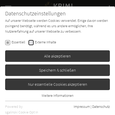
Navigation
Datenschutzeinstellungen
Couch
wechse
Auf unserer Webseite werden Cookies verwendet. Einige davon werden
Buch-
Forum
Charts
News
SUCHE
zwingend benötigt, während es uns andere ermöglichen, Ihre
Entdecker
Nutzererfahrung auf unserer Webseite zu verbessern.
Lindsey Davis
Essentiell
Externe Inhalte
Eine Leiche im Badehaus
Alle akzeptieren
Knaur
Erschienen: Januar 2005
Bibliogr. Angaben
3
Speichern & schließen
Nur essentielle Cookies akzeptieren
Weitere Informationen
Essentiell
Essentielle Cookies werden für grundlegende Funktionen der
Powered by
Impressum
|
Datenschutz
Webseite benötigt. Dadurch ist gewährleistet, dass die Webseite
sgalinski Cookie Opt In