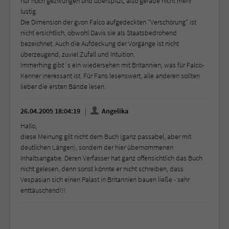
nur noch gezwungen und überspitzt, also gerade nicht mehr
lustig.
Die Dimension der gvon Falco aufgedeckten "Verschörung" ist
nicht ersichtlich, obwohl Davis sie als Staatsbedrohend
bezeichnet. Auch die Aufdeckung der Vorgänge ist nicht
überzeugend, zuviel Zufall und Intuition.
Immerhing gibt´s ein wiedersehen mit Britannien, was für Falco-
Kenner ineressant ist. Für Fans lesenswert, alle anderen sollten
lieber die ersten Bände lesen.
26.04.2005 18:04:19
Angelika
Hallo,
diese Meinung gilt nicht dem Buch (ganz passabel, aber mit
deutlichen Längen), sondern der hier übernommenen
Inhaltsangabe. Deren Verfasser hat ganz offensichtlich das Buch
nicht gelesen, denn sonst könnte er nicht schreiben, dass
Vespasian sich einen Palast in Britannien bauen ließe - sehr
enttäuschend!!!