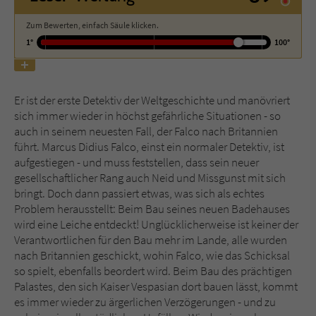
Zum Bewerten, einfach Säule klicken.
Name
tx_pwcomments_ahash
1°
100°
Anbieter
Literatur-Couch Medien GmbH & Co. KG
Laufzeit
1 Jahr
Er ist der erste Detektiv der Weltgeschichte und manövriert
sich immer wieder in höchst gefährliche Situationen - so
Zweck
Cookie für Kommentare einzelner Buchtitel
auch in seinem neuesten Fall, der Falco nach Britannien
führt. Marcus Didius Falco, einst ein normaler Detektiv, ist
aufgestiegen - und muss feststellen, dass sein neuer
gesellschaftlicher Rang auch Neid und Missgunst mit sich
Name
fe_typo_user
bringt. Doch dann passiert etwas, was sich als echtes
Problem herausstellt: Beim Bau seines neuen Badehauses
Anbieter
Literatur-Couch Medien GmbH & Co. KG
wird eine Leiche entdeckt! Unglücklicherweise ist keiner der
Verantwortlichen für den Bau mehr im Lande, alle wurden
Laufzeit
Session
nach Britannien geschickt, wohin Falco, wie das Schicksal
so spielt, ebenfalls beordert wird. Beim Bau des prächtigen
Dieses Cookie gewährleistet die
Palastes, den sich Kaiser Vespasian dort bauen lässt, kommt
Kommunikation der Webseite mit dem
es immer wieder zu ärgerlichen Verzögerungen - und zu
Zweck
Benutzer. Es wird benötigt um z. B. den