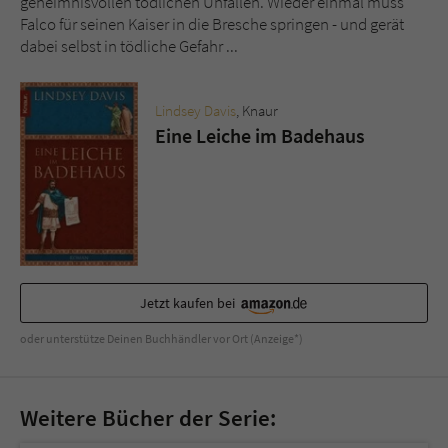
geheimnisvollen tödlichen Unfällen. Wieder einmal muss
Sicherheitscode des Kontaktformulars zu
Falco für seinen Kaiser in die Bresche springen - und gerät
überprüfen.
dabei selbst in tödliche Gefahr ...
Lindsey Davis
, Knaur
Eine Leiche im Badehaus
Jetzt kaufen bei
oder unterstütze Deinen Buchhändler vor Ort (Anzeige*)
Weitere Bücher der Serie: