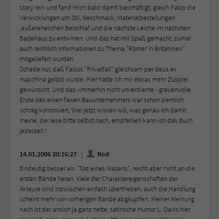
story rein und fand mich bald damit beschäftigt, gleich Falco die
Verwicklungen um Stil, Geschmack, Materialbestellungen
,außerehelichen Beischlaf und die nächste Leiche im nächsten
Badehaus zu entwirren. Und das hat mir Spaß gemacht, zumal
auch reichlich Informationen zu Thema "Römer in Britannien"
mitgeliefert wurden.
Schade nur, daß Falcos "Privatfall" gleichsam per deus ex
macchina gelöst wurde. Hier hätte ich mir etwas mehr Zuspiel
gewünscht. Und das -immerhin nicht unverdiente - grauenvolle
Ende des einen fiesen Bauunternehmers war schon ziemlich
schräg konstruiert. Wer jetzt wissen will, was genau ich damit
meine, der lese bitte selbst nach, empfehlen kann ich das Buch
jederzeit !
14.01.2006 20:16:27
Rod
Eindeutig besser als "Tod eines Mäzens", reicht aber nicht an die
ersten Bände heran. Viele der Charaktereigenschaften der
Akteure sind inzwischen einfach übertrieben, auch die Handlung
scheint mehr von vorherigen Bände abgkupfert. Meiner Meinung
nach ist der ansich ja ganz nette, satirische Humor L. Davis hier