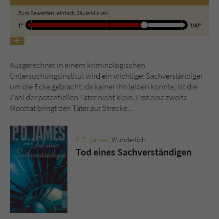
Zum Bewerten, einfach Säule klicken.
Name
tx_pwcomments_ahash
1°
100°
Anbieter
Literatur-Couch Medien GmbH & Co. KG
Ausgerechnet in einem kriminologischen
Laufzeit
1 Jahr
Untersuchungsinstitut wird ein wichtiger Sachverständiger
um die Ecke gebracht; da keiner ihn leiden konnte, ist die
Zweck
Cookie für Kommentare einzelner Buchtitel
Zahl der potentiellen Täter nicht klein. Erst eine zweite
Mordtat bringt den Täter zur Strecke...
Name
fe_typo_user
P. D. James
, Wunderlich
Anbieter
Literatur-Couch Medien GmbH & Co. KG
Tod eines Sachverständigen
Laufzeit
Session
Dieses Cookie gewährleistet die
Kommunikation der Webseite mit dem
Zweck
Benutzer. Es wird benötigt um z. B. den