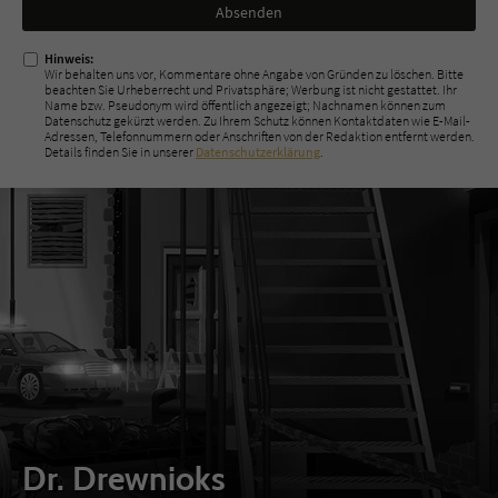
Nicht
ausfüllen!
Hinweis:
Wir behalten uns vor, Kommentare ohne Angabe von Gründen zu löschen. Bitte
beachten Sie Urheberrecht und Privatsphäre; Werbung ist nicht gestattet. Ihr
Name bzw. Pseudonym wird öffentlich angezeigt; Nachnamen können zum
Datenschutz gekürzt werden. Zu Ihrem Schutz können Kontaktdaten wie E-Mail-
Adressen, Telefonnummern oder Anschriften von der Redaktion entfernt werden.
Details finden Sie in unserer
Datenschutzerklärung
.
Dr. Drewnioks