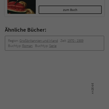
zum Buch
Ähnliche Bücher:
Region:
Großbritannien und Irland
Zeit:
1970 -­ 1989
Buchtyp:
Roman
Buchtyp:
Serie