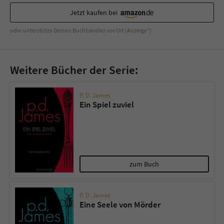
Sicherheitscode des Kontaktformulars zu
Jetzt kaufen bei
überprüfen.
oder unterstütze Deinen Buchhändler vor Ort (Anzeige*)
Weitere Bücher der Serie:
P. D. James
Ein Spiel zuviel
zum Buch
P. D. James
Eine Seele von Mörder