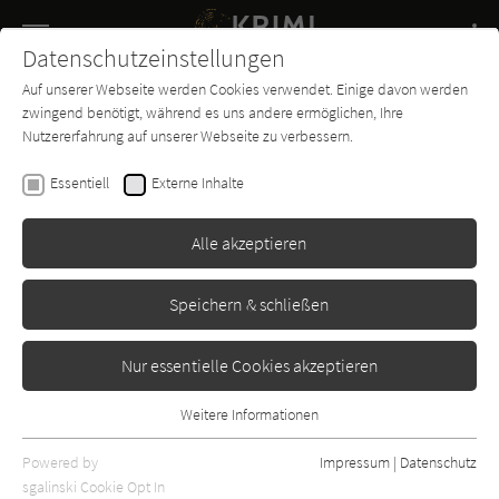
Navigation
Datenschutzeinstellungen
Couch
wechse
Auf unserer Webseite werden Cookies verwendet. Einige davon werden
Buch-
Forum
Charts
News
SUCHE
zwingend benötigt, während es uns andere ermöglichen, Ihre
Entdecker
Nutzererfahrung auf unserer Webseite zu verbessern.
P. D. James
Essentiell
Externe Inhalte
Tod eines Sachverständigen
Alle akzeptieren
Wunderlich
Erschienen: Januar 1979
Bibliogr. Angaben
1
Speichern & schließen
Nur essentielle Cookies akzeptieren
Weitere Informationen
Essentiell
Essentielle Cookies werden für grundlegende Funktionen der
Powered by
Impressum
|
Datenschutz
Webseite benötigt. Dadurch ist gewährleistet, dass die Webseite
sgalinski Cookie Opt In