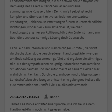
Landschaftsbeschreibungen, die die schwül heißen Bayous vor
dem Auge des Lesers auferstehen lassen und eine
stimmungsvolle Kulisse bilden. Der Krimifall selbst ist recht
komplex und überrascht mit verschiedenen unerwarteten
Wendungen, Robicheauxs Ermittlungen führen in unterschiedliche
Richtungen, wobei hier kaum absehbar ist, welcher
Handlungsstrang hier zur Auflösung führt. Am Ende ist man dann
über die durchaus stimmige Lösung doch überrascht.
FaziT: ein sehr intensiver und vielschichtiger Krimifall, der nicht
durchschaubar ist, die verschiedenen Handlungsfäden werden
am Ende schlüssig zusammen geführt und ergeben ein stimmiges
Bild. Mit der sympathischen Hauptfigur durchlebt man sämtliche
Situationen hautnah und der Autor macht es seinem Helden hier
wahrlich nicht einfach. Durch die grandiosen und bildgewaltigen
Landschaftsbeschreibungen entsteht eine gelungene Kulisse die
zusammen mit dem krimifall viel Lokalkolorit vermittelt.
26.04.2012 21:33:24
Banon
James Lee Burke entfaltet eine Sprache, wie ich sie in einem
Hardboiled-Krimi noch nicht gelesen habe.