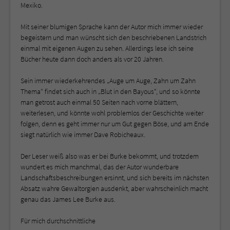
Mexiko.
Mit seiner blumigen Sprache kann der Autor mich immer wieder
begeistern und man wünscht sich den beschriebenen Landstrich
einmal mit eigenen Augen zu sehen. Allerdings lese ich seine
Bücher heute dann doch anders als vor 20 Jahren.
Sein immer wiederkehrendes „Auge um Auge, Zahn um Zahn
Thema“ findet sich auch in „Blut in den Bayous“, und so könnte
man getrost auch einmal 50 Seiten nach vorne blättern,
weiterlesen, und könnte wohl problemlos der Geschichte weiter
folgen, denn es geht immer nur um Gut gegen Böse, und am Ende
siegt natürlich wie immer Dave Robicheaux.
Der Leser weiß also was er bei Burke bekommt, und trotzdem
wundert es mich manchmal, das der Autor wunderbare
Landschaftsbeschreibungen ersinnt, und sich bereits im nächsten
Absatz wahre Gewaltorgien ausdenkt, aber wahrscheinlich macht
genau das James Lee Burke aus.
Für mich durchschnittliche