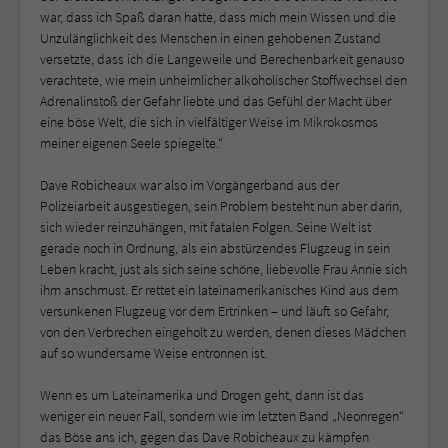
war, dass ich Spaß daran hatte, dass mich mein Wissen und die
Unzulänglichkeit des Menschen in einen gehobenen Zustand
versetzte, dass ich die Langeweile und Berechenbarkeit genauso
verachtete, wie mein unheimlicher alkoholischer Stoffwechsel den
Adrenalinstoß der Gefahr liebte und das Gefühl der Macht über
eine böse Welt, die sich in vielfältiger Weise im Mikrokosmos
meiner eigenen Seele spiegelte.“
Dave Robicheaux war also im Vorgängerband aus der
Polizeiarbeit ausgestiegen, sein Problem besteht nun aber darin,
sich wieder reinzuhängen, mit fatalen Folgen. Seine Welt ist
gerade noch in Ordnung, als ein abstürzendes Flugzeug in sein
Leben kracht, just als sich seine schöne, liebevolle Frau Annie sich
ihm anschmust. Er rettet ein lateinamerikanisches Kind aus dem
versunkenen Flugzeug vor dem Ertrinken – und läuft so Gefahr,
von den Verbrechen eingeholt zu werden, denen dieses Mädchen
auf so wundersame Weise entronnen ist.
Wenn es um Lateinamerika und Drogen geht, dann ist das
weniger ein neuer Fall, sondern wie im letzten Band „Neonregen“
das Böse ans ich, gegen das Dave Robicheaux zu kämpfen