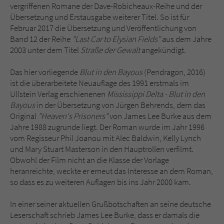
Sicherheitscode des Kontaktformulars zu
vergriffenen Romane der Dave-Robicheaux-Reihe und der
überprüfen.
Übersetzung und Erstausgabe weiterer Titel. So ist für
Februar 2017 die Übersetzung und Veröffentlichung von
Band 12 der Reihe
"Last Car to Elysian Fields"
aus dem Jahre
2003 unter dem Titel
Straße der Gewalt
angekündigt.
Das hier vorliegende
Blut in den Bayous
(Pendragon, 2016)
ist die überarbeitete Neuauflage des 1991 erstmals im
Ullstein Verlag erschienenen
Mississippi Delta - Blut in den
Bayous
in der Übersetzung von Jürgen Behrends, dem das
Original
"Heaven's Prisoners"
von James Lee Burke aus dem
Jahre 1988 zugrunde liegt. Der Roman wurde im Jahr 1996
vom Regisseur Phil Joanou mit Alec Baldwin, Kelly Lynch
und Mary Stuart Masterson in den Hauptrollen verfilmt.
Obwohl der Film nicht an die Klasse der Vorlage
heranreichte, weckte er erneut das Interesse an dem Roman,
so dass es zu weiteren Auflagen bis ins Jahr 2000 kam.
In einer seiner aktuellen Grußbotschaften an seine deutsche
Leserschaft schrieb James Lee Burke, dass er damals die