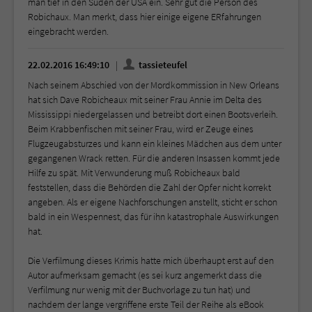
man tief in den Süden der USA ein. Sehr gut die Person des
Robichaux. Man merkt, dass hier einige eigene ERfahrungen
eingebracht werden.
22.02.2016 16:49:10
tassieteufel
Nach seinem Abschied von der Mordkommission in New Orleans
hat sich Dave Robicheaux mit seiner Frau Annie im Delta des
Mississippi niedergelassen und betreibt dort einen Bootsverleih.
Beim Krabbenfischen mit seiner Frau, wird er Zeuge eines
Flugzeugabsturzes und kann ein kleines Mädchen aus dem unter
gegangenen Wrack retten. Für die anderen Insassen kommt jede
Hilfe zu spät. Mit Verwunderung muß Robicheaux bald
feststellen, dass die Behörden die Zahl der Opfer nicht korrekt
angeben. Als er eigene Nachforschungen anstellt, sticht er schon
bald in ein Wespennest, das für ihn katastrophale Auswirkungen
hat.
Die Verfilmung dieses Krimis hatte mich überhaupt erst auf den
Autor aufmerksam gemacht (es sei kurz angemerkt dass die
Verfilmung nur wenig mit der Buchvorlage zu tun hat) und
nachdem der lange vergriffene erste Teil der Reihe als eBook