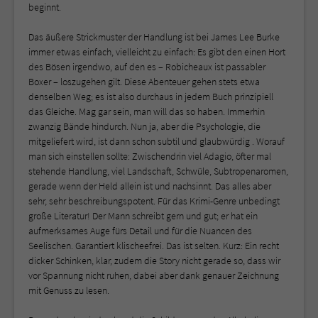
beginnt.
Das äußere Strickmuster der Handlung ist bei James Lee Burke
immer etwas einfach, vielleicht zu einfach: Es gibt den einen Hort
des Bösen irgendwo, auf den es – Robicheaux ist passabler
Boxer – loszugehen gilt. Diese Abenteuer gehen stets etwa
denselben Weg; es ist also durchaus in jedem Buch prinzipiell
das Gleiche. Mag gar sein, man will das so haben. Immerhin
zwanzig Bände hindurch. Nun ja, aber die Psychologie, die
mitgeliefert wird, ist dann schon subtil und glaubwürdig . Worauf
man sich einstellen sollte: Zwischendrin viel Adagio, öfter mal
stehende Handlung, viel Landschaft, Schwüle, Subtropenaromen,
gerade wenn der Held allein ist und nachsinnt. Das alles aber
sehr, sehr beschreibungspotent. Für das Krimi-Genre unbedingt
große Literatur! Der Mann schreibt gern und gut; er hat ein
aufmerksames Auge fürs Detail und für die Nuancen des
Seelischen. Garantiert klischeefrei. Das ist selten. Kurz: Ein recht
dicker Schinken, klar, zudem die Story nicht gerade so, dass wir
vor Spannung nicht ruhen, dabei aber dank genauer Zeichnung
mit Genuss zu lesen.