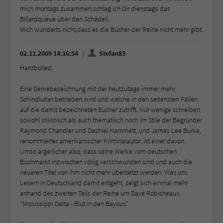
mich montags zusammen,schlag ich Dir dienstags das
Billardqueue über den Schädel).
Mich wunderts nicht,dass es die Bücher der Reihe nicht mehr gibt.
02.11.2009 14:16:54
Stefan83
Hardboiled.
Eine Genrebezeichnung mit der heutzutage immer mehr
Schindluder betrieben wird und welche in den seltensten Fällen
auf die damit bezeichneten Bücher zutrifft. Nur wenige schreiben
sowohl stilistisch als auch thematisch noch im Stile der Begründer
Raymond Chandler und Dashiel Hammett, und James Lee Burke,
renommierter amerikanischer Kriminalautor, ist einer davon.
Umso ärgerlicher also, dass seine Werke vom deutschen
Buchmarkt inzwischen völlig verschwunden sind und auch die
neueren Titel von ihm nicht mehr übersetzt werden. Was uns
Lesern in Deutschland damit entgeht, zeigt sich einmal mehr
anhand des zweiten Teils der Reihe um Dave Robicheaux,
"Mississippi Delta - Blut in den Bayous".