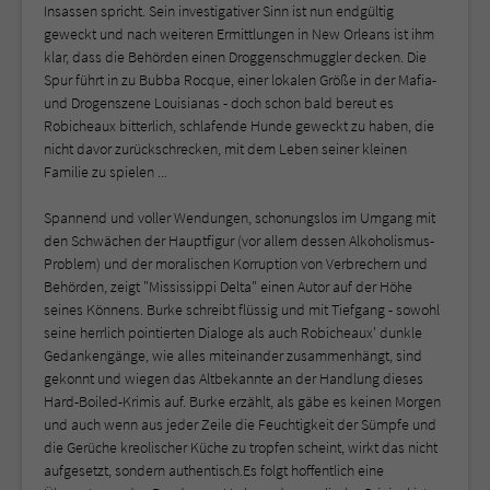
Insassen spricht. Sein investigativer Sinn ist nun endgültig
geweckt und nach weiteren Ermittlungen in New Orleans ist ihm
klar, dass die Behörden einen Droggenschmuggler decken. Die
Spur führt in zu Bubba Rocque, einer lokalen Größe in der Mafia-
und Drogenszene Louisianas - doch schon bald bereut es
Robicheaux bitterlich, schlafende Hunde geweckt zu haben, die
nicht davor zurückschrecken, mit dem Leben seiner kleinen
Familie zu spielen ...
Spannend und voller Wendungen, schonungslos im Umgang mit
den Schwächen der Hauptfigur (vor allem dessen Alkoholismus-
Problem) und der moralischen Korruption von Verbrechern und
Behörden, zeigt "Mississippi Delta" einen Autor auf der Höhe
seines Könnens. Burke schreibt flüssig und mit Tiefgang - sowohl
seine herrlich pointierten Dialoge als auch Robicheaux' dunkle
Gedankengänge, wie alles miteinander zusammenhängt, sind
gekonnt und wiegen das Altbekannte an der Handlung dieses
Hard-Boiled-Krimis auf. Burke erzählt, als gäbe es keinen Morgen
und auch wenn aus jeder Zeile die Feuchtigkeit der Sümpfe und
die Gerüche kreolischer Küche zu tropfen scheint, wirkt das nicht
aufgesetzt, sondern authentisch.Es folgt hoffentlich eine