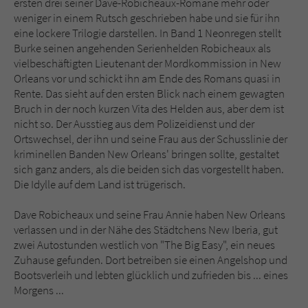
ersten drei seiner Dave-Robicheaux-Romane mehr oder
weniger in einem Rutsch geschrieben habe und sie für ihn
eine lockere Trilogie darstellen. In Band 1 Neonregen stellt
Burke seinen angehenden Serienhelden Robicheaux als
vielbeschäftigten Lieutenant der Mordkommission in New
Orleans vor und schickt ihn am Ende des Romans quasi in
Rente. Das sieht auf den ersten Blick nach einem gewagten
Bruch in der noch kurzen Vita des Helden aus, aber dem ist
nicht so. Der Ausstieg aus dem Polizeidienst und der
Ortswechsel, der ihn und seine Frau aus der Schusslinie der
kriminellen Banden New Orleans' bringen sollte, gestaltet
sich ganz anders, als die beiden sich das vorgestellt haben.
Die Idylle auf dem Land ist trügerisch.
Dave Robicheaux und seine Frau Annie haben New Orleans
verlassen und in der Nähe des Städtchens New Iberia, gut
zwei Autostunden westlich von "The Big Easy", ein neues
Zuhause gefunden. Dort betreiben sie einen Angelshop und
Bootsverleih und lebten glücklich und zufrieden bis ... eines
Morgens ...
.