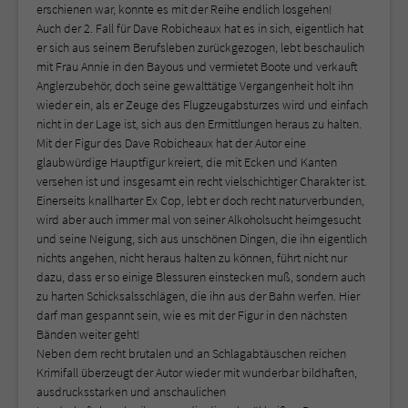
erschienen war, konnte es mit der Reihe endlich losgehen!
Auch der 2. Fall für Dave Robicheaux hat es in sich, eigentlich hat
er sich aus seinem Berufsleben zurückgezogen, lebt beschaulich
mit Frau Annie in den Bayous und vermietet Boote und verkauft
Anglerzubehör, doch seine gewalttätige Vergangenheit holt ihn
wieder ein, als er Zeuge des Flugzeugabsturzes wird und einfach
nicht in der Lage ist, sich aus den Ermittlungen heraus zu halten.
Mit der Figur des Dave Robicheaux hat der Autor eine
glaubwürdige Hauptfigur kreiert, die mit Ecken und Kanten
versehen ist und insgesamt ein recht vielschichtiger Charakter ist.
Einerseits knallharter Ex Cop, lebt er doch recht naturverbunden,
wird aber auch immer mal von seiner Alkoholsucht heimgesucht
und seine Neigung, sich aus unschönen Dingen, die ihn eigentlich
nichts angehen, nicht heraus halten zu können, führt nicht nur
dazu, dass er so einige Blessuren einstecken muß, sondern auch
zu harten Schicksalsschlägen, die ihn aus der Bahn werfen. Hier
darf man gespannt sein, wie es mit der Figur in den nächsten
Bänden weiter geht!
Neben dem recht brutalen und an Schlagabtäuschen reichen
Krimifall überzeugt der Autor wieder mit wunderbar bildhaften,
ausdrucksstarken und anschaulichen