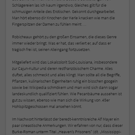
Schlägereien las ich kaum irgendwo; Gleiches gilt für die
schmusigen Anteile des Erotischen. Gekonnt durchgearbeitet.
Man hört ebenso dir Knochen der Kerle knacken wie man die
Fingerspitzen der Damen zu fühlen meint …
Robicheaux gehört zu den großen Einsamen, die dieses Genre
immer wieder bringt. Was er hat, das verliert er, auf dass er
tragisch frei ist, seinen Alleingang fortzusetzen.
Mitgeliefert wird das Lokalcolorit Süd-Louisiana, insbesondere
zur Cajun-Kultur und deren restfranzösischem Charme. Alles
duftet, alles schmeckt und alles klingt. Man sollte all die Begriffe,
Pflanzen, kulinarischen Eigenheiten ruhig ein bisschen googeln
sowie bei Wikipedia schmökern und man wird sich dann sogar
landeskundlich qualifiziert fühlen. Wie Pecanbäume aussehen ist
gut zu wissen, ebenso wie man sich die Wirkung von .45er
Hohlspitzgeschossen mal ansehen könnt.
Im Nachwort hinterlässt der beredt-kenntnisreiche Alf Mayer ein
paar cineastische Anmerkungen. Wir erfahren von nur, dass dieser
Burke-Roman unterm Titel „Heaven’s Prisoners“ (dt. „Mississippi-