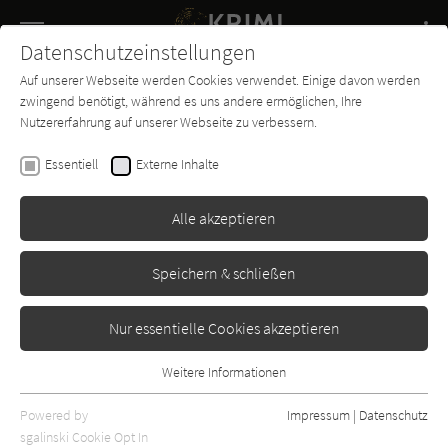
Navigation
Datenschutzeinstellungen
Couch
wechse
Auf unserer Webseite werden Cookies verwendet. Einige davon werden
Buch-
Forum
Charts
News
SUCHE
zwingend benötigt, während es uns andere ermöglichen, Ihre
Entdecker
Nutzererfahrung auf unserer Webseite zu verbessern.
James Lee Burke
Essentiell
Externe Inhalte
Mississippi Delta - Blut in den
Bayous
Alle akzeptieren
Ullstein
Erschienen: Januar 1991
Bibliogr. Angaben
13
Speichern & schließen
Nur essentielle Cookies akzeptieren
Weitere Informationen
Essentiell
Essentielle Cookies werden für grundlegende Funktionen der
Powered by
Impressum
|
Datenschutz
Webseite benötigt. Dadurch ist gewährleistet, dass die Webseite
sgalinski Cookie Opt In