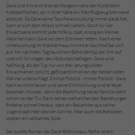
Dave und Annie sind eines Morgens nahe der Küste beim
Krabbenfischen, als in ihrer Nähe ein Kleinflugzeug brennend
abstürzt. Da Dave seine Taucherausrüstung immer parat hat,
kann er sich dem Wrack schnell nähern. Doch für vier
Erwachsene kommt jede Hilfe zu spät, einzig ein kleines
Mädchen kann Dave vor dem Ertrinken retten. Nach einer
Untersuchung im Krankenhaus nimmt er das Kind bei sich
auf. Am nächsten Tag taucht ein Behördentyp bei ihm auf
und will ihn wegen des Absturzes befragen. Dave wird
hellhörig, als der Typ nur von drei verunglückten
Erwachsenen spricht, geflissentlich einen der beiden toten
Männer unterschlägt. Einmal Polizist - immer Polizist - Dave
kann es nicht lassen und seine Einmischung wird er teuer
bezahlen müssen, denn die Bedrohung seiner Familie steht
schon vor der Tür. Dank seiner weitreichenden Beziehungen
findet er schnell heraus, dass ein Bekannter aus seiner
Jugend dahinter stecken könnte. Aber auch die Behörden
spielen ein seltsames Spiel.
Der zweite Roman der Dave-Robicheaux-Reihe ist ein