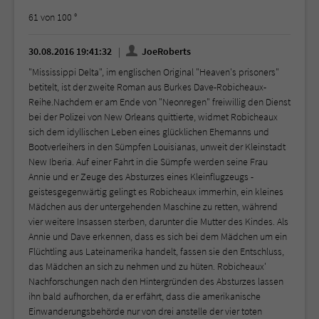
61 von 100 °
30.08.2016 19:41:32
JoeRoberts
"Mississippi Delta", im englischen Original "Heaven's prisoners"
betitelt, ist der zweite Roman aus Burkes Dave-Robicheaux-
Reihe.Nachdem er am Ende von "Neonregen" freiwillig den Dienst
bei der Polizei von New Orleans quittierte, widmet Robicheaux
sich dem idyllischen Leben eines glücklichen Ehemanns und
Bootverleihers in den Sümpfen Louisianas, unweit der Kleinstadt
New Iberia. Auf einer Fahrt in die Sümpfe werden seine Frau
Annie und er Zeuge des Absturzes eines Kleinflugzeugs -
geistesgegenwärtig gelingt es Robicheaux immerhin, ein kleines
Mädchen aus der untergehenden Maschine zu retten, während
vier weitere Insassen sterben, darunter die Mutter des Kindes. Als
Annie und Dave erkennen, dass es sich bei dem Mädchen um ein
Flüchtling aus Lateinamerika handelt, fassen sie den Entschluss,
das Mädchen an sich zu nehmen und zu hüten. Robicheaux'
Nachforschungen nach den Hintergründen des Absturzes lassen
ihn bald aufhorchen, da er erfährt, dass die amerikanische
Einwanderungsbehörde nur von drei anstelle der vier toten