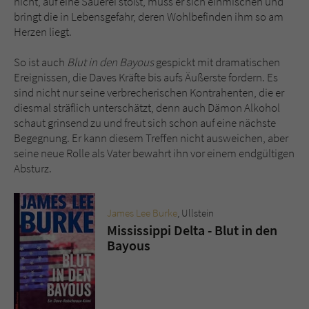
nicht, auf eine Sauerei stößt, muss er sich einmischen und
bringt die in Lebensgefahr, deren Wohlbefinden ihm so am
Herzen liegt.
So ist auch
Blut in den Bayous
gespickt mit dramatischen
Ereignissen, die Daves Kräfte bis aufs Äußerste fordern. Es
sind nicht nur seine verbrecherischen Kontrahenten, die er
diesmal sträflich unterschätzt, denn auch Dämon Alkohol
schaut grinsend zu und freut sich schon auf eine nächste
Begegnung. Er kann diesem Treffen nicht ausweichen, aber
seine neue Rolle als Vater bewahrt ihn vor einem endgültigen
Absturz.
James Lee Burke
, Ullstein
Mississippi Delta - Blut in den
Bayous