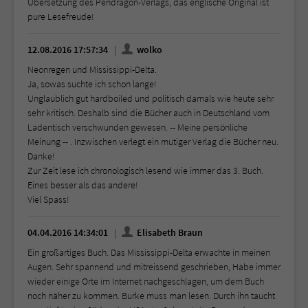
Übersetzung des Pendragon-Verlags, das englische Original ist
pure Lesefreude!
12.08.2016 17:57:34
wolko
Neonregen und Mississippi-Delta.
Ja, sowas suchte ich schon lange!
Unglaublich gut hardboiled und politisch damals wie heute sehr
sehr kritisch. Deshalb sind die Bücher auch in Deutschland vom
Ladentisch verschwunden gewesen. -- Meine persönliche
Meinung -- . Inzwischen verlegt ein mutiger Verlag die Bücher neu.
Danke!
Zur Zeit lese ich chronologisch lesend wie immer das 3. Buch.
Eines besser als das andere!
Viel Spass!
04.04.2016 14:34:01
Elisabeth Braun
Ein großartiges Buch. Das Mississippi-Delta erwachte in meinen
Augen. Sehr spannend und mitreissend geschrieben, Habe immer
wieder einige Orte im Internet nachgeschlagen, um dem Buch
noch näher zu kommen. Burke muss man lesen. Durch ihn taucht