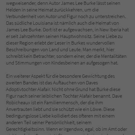
wegweisender, denn Autor James Lee Burke lässt seinen
Helden in seine Heimat zurückkehren, um die
Verbundenheit von Autor und Figur noch zu unterstreichen.
Das südliche Louisiana ist nämlich auch die Heimat von
James Lee Burke. Dort ist er aufgewachsen, in New Iberia hat
er seit Jahrzehnten seinen Hauptwohnsitz. Seine Liebe zu
dieser Region erlebt der Leser in Burkes wundervollen
Beschreibungen von Land und Leute. Man merkt, hier
schreibt kein Betrachter, sondern einer, der die Mentalitäten
und Stimmungen von Kindesbeinen an aufgesogen hat.
Ein weiterer Aspekt für die besondere Gewichtung des
zweiten Bandes ist das Auftauchen von Daves
Adoptivtochter Alafair. Nicht ohne Grund hat Burke diese
Figur nach seiner leiblichen Tochter Alafair benannt. Dave
Robicheaux ist ein Familienmensch, der die ihm
Anvertrauten liebt und sie schützt wie ein Löwe. Diese
bedingungslose Liebe kollidiert des öfteren mit einem
anderen Teil seiner Persönlichkeit, seinem
Gerechtigkeitssinn. Wenn er irgendwo, egal, ob im Amt oder