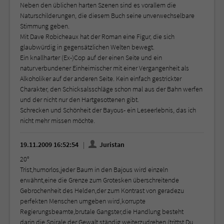
Neben den üblichen harten Szenen sind es vorallem die
Naturschilderungen, die diesem Buch seine unverwechselbare
Stimmung geben.
Mit Dave Robicheaux hat der Roman eine Figur, die sich
glaubwürdig in gegensätzlichen Welten bewegt.
Ein knallharter (Ex-)Cop auf der einen Seite und ein
naturverbundener Einheimischer mit einer Vergangenheit als
Alkoholiker auf der anderen Seite. Kein einfach gestrickter
Charakter, den Schicksalsschläge schon mal aus der Bahn werfen
und der nicht nur den Hartgesottenen gibt.
Schrecken und Schönheit der Bayous- ein Leseerlebnis, das ich
nicht mehr missen möchte.
19.11.2009 16:52:54
Juristan
20°
Trist,humorlos,jeder Baum in den Bajous wird einzeln
erwähnt,eine die Grenze zum Grotesken überschreitende
Gebrochenheit des Helden,der zum Kontrast von geradezu
perfekten Menschen umgeben wird,korrupte
Regierungsbeamte,brutale Gangster,die Handlung besteht
darin,die Spirale der Gewalt ständig weiterzudrehen (trittst Du