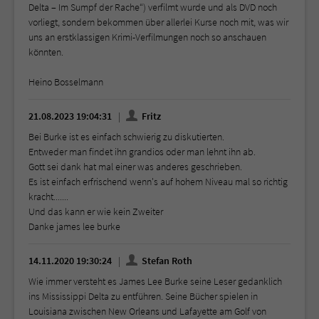
Delta – Im Sumpf der Rache“) verfilmt wurde und als DVD noch
vorliegt, sondern bekommen über allerlei Kurse noch mit, was wir
uns an erstklassigen Krimi-Verfilmungen noch so anschauen
könnten.
Heino Bosselmann
21.08.2023 19:04:31
Fritz
Bei Burke ist es einfach schwierig zu diskutierten.
Entweder man findet ihn grandios oder man lehnt ihn ab.
Gott sei dank hat mal einer was anderes geschrieben.
Es ist einfach erfrischend wenn's auf hohem Niveau mal so richtig
kracht.......
Und das kann er wie kein Zweiter
Danke james lee burke
14.11.2020 19:30:24
Stefan Roth
Wie immer versteht es James Lee Burke seine Leser gedanklich
ins Mississippi Delta zu entführen. Seine Bücher spielen in
Louisiana zwischen New Orleans und Lafayette am Golf von