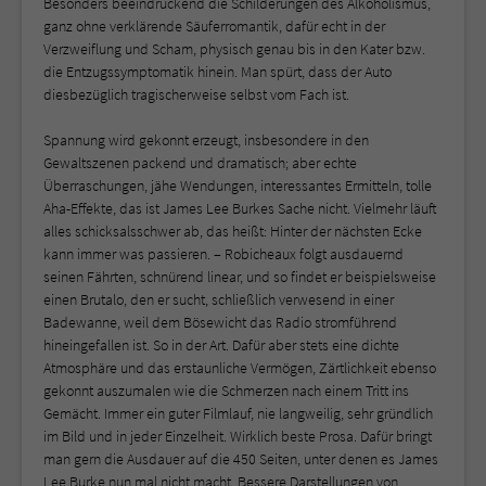
Besonders beeindruckend die Schilderungen des Alkoholismus,
ganz ohne verklärende Säuferromantik, dafür echt in der
Verzweiflung und Scham, physisch genau bis in den Kater bzw.
die Entzugssymptomatik hinein. Man spürt, dass der Auto
diesbezüglich tragischerweise selbst vom Fach ist.
Spannung wird gekonnt erzeugt, insbesondere in den
Gewaltszenen packend und dramatisch; aber echte
Überraschungen, jähe Wendungen, interessantes Ermitteln, tolle
Aha-Effekte, das ist James Lee Burkes Sache nicht. Vielmehr läuft
alles schicksalsschwer ab, das heißt: Hinter der nächsten Ecke
kann immer was passieren. – Robicheaux folgt ausdauernd
seinen Fährten, schnürend linear, und so findet er beispielsweise
einen Brutalo, den er sucht, schließlich verwesend in einer
Badewanne, weil dem Bösewicht das Radio stromführend
hineingefallen ist. So in der Art. Dafür aber stets eine dichte
Atmosphäre und das erstaunliche Vermögen, Zärtlichkeit ebenso
gekonnt auszumalen wie die Schmerzen nach einem Tritt ins
Gemächt. Immer ein guter Filmlauf, nie langweilig, sehr gründlich
im Bild und in jeder Einzelheit. Wirklich beste Prosa. Dafür bringt
man gern die Ausdauer auf die 450 Seiten, unter denen es James
Lee Burke nun mal nicht macht. Bessere Darstellungen von