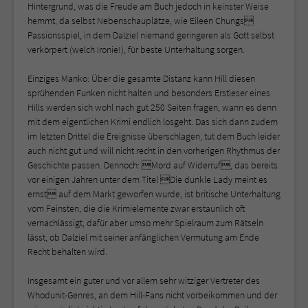
Hintergrund, was die Freude am Buch jedoch in keinster Weise
hemmt, da selbst Nebenschauplätze, wie Eileen Chungs
Passionsspiel, in dem Dalziel niemand geringeren als Gott selbst
verkörpert (welch Ironie!), für beste Unterhaltung sorgen.
Einziges Manko: Über die gesamte Distanz kann Hill diesen
sprühenden Funken nicht halten und besonders Erstleser eines
Hills werden sich wohl nach gut 250 Seiten fragen, wann es denn
mit dem eigentlichen Krimi endlich losgeht. Das sich dann zudem
im letzten Drittel die Ereignisse überschlagen, tut dem Buch leider
auch nicht gut und will nicht recht in den vorherigen Rhythmus der
Geschichte passen. Dennoch: Mord auf Widerruf, das bereits
vor einigen Jahren unter dem Titel Die dunkle Lady meint es
ernst auf dem Markt geworfen wurde, ist britische Unterhaltung
vom Feinsten, die die Krimielemente zwar erstaunlich oft
vernachlässigt, dafür aber umso mehr Spielraum zum Rätseln
lässt, ob Dalziel mit seiner anfänglichen Vermutung am Ende
Recht behalten wird.
Insgesamt ein guter und vor allem sehr witziger Vertreter des
Whodunit-Genres, an dem Hill-Fans nicht vorbeikommen und der