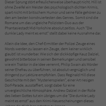
Dieser Sprung stört erfreulicherweise überhaupt nicht. Hill ist
ohne Zweifel ein Meister des psychologisch dichten Krimis,
spart nicht mit britischem Humor und seine Fälle gehören zu
den am besten konstruiertesten des Genres. Somit sind die
Romane um das ungleiche Polizisten-Duo aus der
Phantasiestadt Mid-Yorkshire absolut zeitlos. Auch "Die
dunkle Lady meint es ernst" stellt dabei keine Ausnahme dar.
Allein die Idee, den Chef-Ermittler der Polizei Zeuge eines
Mords werden zu lassen ein Zeuge, dem keiner wirklich
glaubt! ist wunderbar. Wie sich der dickköpfige Kauz Dalziel,
gewohnt bitterböse in seinen Bemerkungen und sensibel
wie ein Traktor in die Idee verrennt, Philip Swain als Mörder
seiner Ehefrau zu überführen, ist absolut vergnüglich und
dringend zur Lektüre empfohlen. Dass Reginald Hill diese
Geschichte mit den "Mysterienspielen", einer Art riesigen
Dorf-Parade, ausstaffiert, sorgt dabei für eine
unvergleichliche Atmosphäre. Andrew Dalziel in der Rolle
des lieben Gottes tut ein übriges um die "Die dunkle Lady
meint es ernst" aus den Krimi-Neuerscheinungen dieses
Jahres deutlich hervortreten zu lassen.