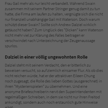
Frau Gail mehr als nur leicht verbandelt. Während Swain
zusammen mit seinem Partner Stringer genug damit zu tun
hatte, die Firma am laufen zu halten, vergnügte sich die nicht
nur finanziell unabhängige Gail mit Waterson. Doch warum
schützt dieser Swain? Sollte sich Andrew Dalziel wirklich
getäuscht haben? Zum Unglück des "Dicken" kann Waterson
nicht mehr viel zur Klärung des Falles beitragen er
verschwindet nach Unterzeichnung der Zeugenaussage
spurlos.
Dalziel in einer völlig ungewohnten Rolle
Dalziel steht mit seinem Verdacht, den er bitterlich zu
beweisen versucht, so auf ziemlich einsamer Flur. Als ob dies
nicht reichen würde, hat er der attraktiven Eileen Chung
noch zugesagt, die Rolle des lieben Gottes (ausgerechnet) in
ihren "Mysterienspielen" zu übernehmen. Und eine
anonyme Briefeschreiberin nervt den Superintendenten mit
regelmäßigen Schreiben, in dem sie nicht nur ihren Freitod
ankündigt, sondern auch noch erstaunlich gute Hinweise
gibt&