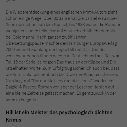
Die Wiederentdeckung eines englischen Krimi-Autors zieht
schon einige Wege. Über 30 Jahre hat die Dalziel & Pascoe-
Serie nun schon auf dem Buckel, bis 1988 waren die Romane
wenigstens noch teilweise auf deutsch erhältlich (damals
bei Goldmann). Nach ganzen zwölf Jahren
Übersetzungspause machte der Hamburger Europa-Verlag
2000 einen Neuanfang und legte Hill mit Das Dort der
verschwundenen Kinder wieder in Deutschland auf. Das war
Teil 18 der Serie, es folgten Das Haus an der Klippe und Die
rätselhaften Worte. Zum Erfolg trug sicherlich auch bei, dass
die Krimis als Taschenbuch bei Droemer-Knaur erscheinen.
Nun liegt mit "Die dunkle Lady meint es ernst" wieder ein
Dalziel & Pascoe-Roman vor, aber der Leser sollte sich auf
eine kleine Zeitreise gefasst machen. Es geht zurück in der
Serie in Folge 13.
Hill ist ein Meister des psychologisch dichten
Krimis