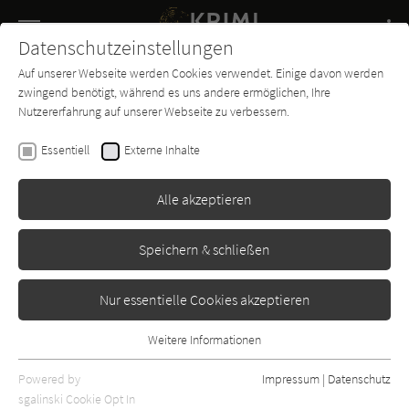
Navigation
Datenschutzeinstellungen
Couch
wechse
Auf unserer Webseite werden Cookies verwendet. Einige davon werden
Buch-
Forum
Charts
News
SUCHE
zwingend benötigt, während es uns andere ermöglichen, Ihre
Entdecker
Nutzererfahrung auf unserer Webseite zu verbessern.
Reginald Hill
Essentiell
Externe Inhalte
Mord auf Widerruf (Die dunkle
Lady meint es ernst)
Alle akzeptieren
Europa
Erschienen: Januar 2003
Bibliogr. Angaben
3
Speichern & schließen
Nur essentielle Cookies akzeptieren
Weitere Informationen
Essentiell
Essentielle Cookies werden für grundlegende Funktionen der
Powered by
Impressum
|
Datenschutz
Webseite benötigt. Dadurch ist gewährleistet, dass die Webseite
sgalinski Cookie Opt In