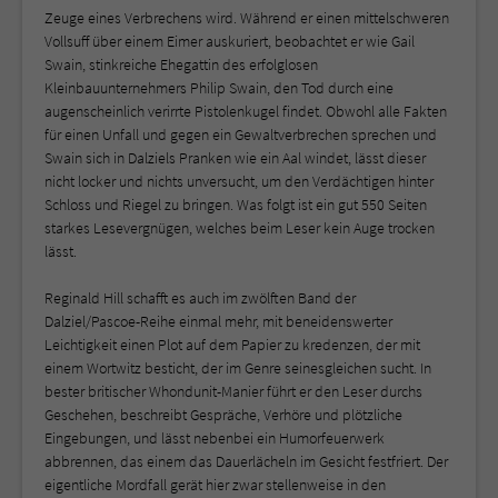
Zeuge eines Verbrechens wird. Während er einen mittelschweren
Vollsuff über einem Eimer auskuriert, beobachtet er wie Gail
Swain, stinkreiche Ehegattin des erfolglosen
Kleinbauunternehmers Philip Swain, den Tod durch eine
augenscheinlich verirrte Pistolenkugel findet. Obwohl alle Fakten
für einen Unfall und gegen ein Gewaltverbrechen sprechen und
Swain sich in Dalziels Pranken wie ein Aal windet, lässt dieser
nicht locker und nichts unversucht, um den Verdächtigen hinter
Schloss und Riegel zu bringen. Was folgt ist ein gut 550 Seiten
starkes Lesevergnügen, welches beim Leser kein Auge trocken
lässt.
Reginald Hill schafft es auch im zwölften Band der
Dalziel/Pascoe-Reihe einmal mehr, mit beneidenswerter
Leichtigkeit einen Plot auf dem Papier zu kredenzen, der mit
einem Wortwitz besticht, der im Genre seinesgleichen sucht. In
bester britischer Whondunit-Manier führt er den Leser durchs
Geschehen, beschreibt Gespräche, Verhöre und plötzliche
Eingebungen, und lässt nebenbei ein Humorfeuerwerk
abbrennen, das einem das Dauerlächeln im Gesicht festfriert. Der
eigentliche Mordfall gerät hier zwar stellenweise in den