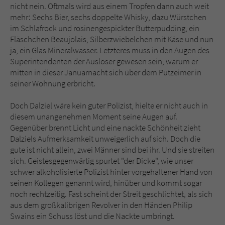
Sicherheitscode des Kontaktformulars zu
nicht nein. Oftmals wird aus einem Tropfen dann auch weit
überprüfen.
mehr: Sechs Bier, sechs doppelte Whisky, dazu Würstchen
im Schlafrock und rosinengespickter Butterpudding, ein
Fläschchen Beaujolais, Silberzwiebelchen mit Käse und nun
ja, ein Glas Mineralwasser. Letzteres muss in den Augen des
Superintendenten der Auslöser gewesen sein, warum er
mitten in dieser Januarnacht sich über dem Putzeimer in
seiner Wohnung erbricht.
Doch Dalziel wäre kein guter Polizist, hielte er nicht auch in
diesem unangenehmen Moment seine Augen auf.
Gegenüber brennt Licht und eine nackte Schönheit zieht
Dalziels Aufmerksamkeit unweigerlich auf sich. Doch die
gute ist nicht allein, zwei Männer sind bei ihr. Und sie streiten
sich. Geistesgegenwärtig spurtet "der Dicke", wie unser
schwer alkoholisierte Polizist hinter vorgehaltener Hand von
seinen Kollegen genannt wird, hinüber und kommt sogar
noch rechtzeitig. Fast scheint der Streit geschlichtet, als sich
aus dem großkalibrigen Revolver in den Händen Philip
Swains ein Schuss löst und die Nackte umbringt.