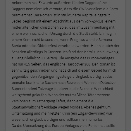
bekommen hat. Er wurde außerdem für den Dagger of the
Daggers nominiert. Ich vermute, dass die CWA vor allem die Form
prämiert hat. Der Roman ist in strukturierte Kapitel eingeteilt.
Jedes beginnt mit einem Abschnitt aus dem York-Zyklus, einem
mitterlalterlichen christlichen Spiel, das im Zusammenhang mit
einem weihnachtlichen Umzug durch die Stadt steht. Ich mag in
einem Krimi nicht besonders, wenn Eriegniss wie die Semana
Santa oder das Oktoberfest verarbeitet werden. Hier hilet sich der
Schaden allerdings in Grenzen. Ich fand den Krimi auch nur wenig
zu lang (vielleicht 30 Seiten). Die Ausgabe des Europa-Verlages
hat nur 415 Seiten, das englische Hardcover 368. Der Roman ist
sehr witzig geschrieben und hat sich auf diesem Gebiet für mich
gegenüber den Vorgängern gesteigert. Unglaubwürdig ist das
beinahe krankhafte Suchen nach Beweisen. Wenn ein Detective
Superintendent Tatzeuge ist, dann ist die Sache in Wirklichkeit
weitgehend gelaufen. Wenn der mutmaßliche Täter mehrere
Versionen zum Tathergang liefert, dann erhebt die
Staatsanwaltschaft Anklage wegen Mordes. Aber es geht um
Unterhaltung und mein letzter Krimi (ein Edgar-Gewinner) war
wesentlich unglaubwürdiger und vollkommen humorlos.
Da die Übersetzung des Europa-Verlages viele Fehler hat, sollte