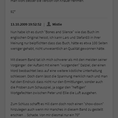
man wohl besser die Version von Knauer nehmen.
92°
13.10.2009 19:52:52
Mistie
Nun habe ich es durch "Bones and Silence" wie das Buch im
englischen Original heisst; ich kann Lars und Stefan83 in ihrer
Meinung nur beipflichten dass das Buch, hätte es etwa 100 Seiten
weniger gehabt, nicht unwesentlich an Qualität gewonnen hätte.
Mit diesem Band tat ich mich schwerer als mit den meisten seiner
Vorgänger: der Auftakt mit einem "würgenden" Dalziel, der einen
Mord beobachtet liess auf eine weitere köstliche Unterhaltung
schliessen. Doch dann lässt die Spannung merklich nach und man
hat den Eindruck dass nicht nur den Ermittlungen, sonder auch
die Proben zum Schauspiel, ja sogar den "heftigen"
Wortgefechten zwischen Peter und Ellie die Luft ausgehen.
Zum Schluss schafft es Hill dann doch noch einen "show-down"
hinzulegen auch wenn mir manches in diesem Band zu gestellt
erschien ... Schade. Von mir diesmal nur ein 70°