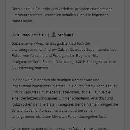
Doch als treue Freundin vom vielleicht "grössten Arschloch der
Literaturgeschichte" werde ich natürlich auch alle folgenden
Bände lesen.
06.01.2009 17:51:10
Stefan83
Gäbe es einen Preis für das größte Arschloch der
Literaturgeschichte, Andrew Dalziel, Detective Superintendent der
Polizei von Yorkshire und Protagonist in Reginald Hills
erfolgreicher Krimi-Reihe, dürfte sich größte Hoffnungen auf eine
Auszeichnung machen.
In einer Welt, in der sich die heutigen Kommissare und
Inspektoren immer öfter in erster Linie durch ihren Alkoholgenuss
und ihr kaputtes Privatleben auszeichnen, ist die Figur Dalziel
einer der letzten Dinosaurier. Ein Menschenfeind, Anarchist und
Kotzbrocken der allerersten Kategorie, der bei Vernehmungen die
Sensibilität einer Abrissbirne walten und bei seinen
Untergebenen nicht den kleinsten Fehler durchgehen lässt.
Umso interessanter ist es dann wenn Dalziel diesmal selbst