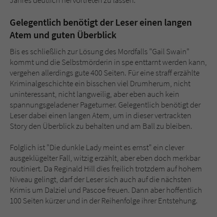
Gelegentlich benötigt der Leser einen langen
Atem und guten Überblick
Bis es schließlich zur Lösung des Mordfalls "Gail Swain"
kommt und die Selbstmörderin in spe enttarnt werden kann,
vergehen allerdings gute 400 Seiten. Für eine straff erzählte
Kriminalgeschichte ein bisschen viel Drumherum, nicht
uninteressant, nicht langweilig, aber eben auch kein
spannungsgeladener Pageturner. Gelegentlich benötigt der
Leser dabei einen langen Atem, um in dieser vertrackten
Story den Überblick zu behalten und am Ball zu bleiben.
Folglich ist "Die dunkle Lady meint es ernst" ein clever
ausgeklügelter Fall, witzig erzählt, aber eben doch merkbar
routiniert. Da Reginald Hill dies freilich trotzdem auf hohem
Niveau gelingt, darf der Leser sich auch auf die nächsten
Krimis um Dalziel und Pascoe freuen. Dann aber hoffentlich
100 Seiten kürzer und in der Reihenfolge ihrer Entstehung.