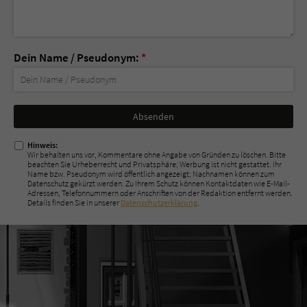
Dein Name / Pseudonym:
*
Nicht
ausfüllen!
Hinweis:
Wir behalten uns vor, Kommentare ohne Angabe von Gründen zu löschen. Bitte
beachten Sie Urheberrecht und Privatsphäre; Werbung ist nicht gestattet. Ihr
Name bzw. Pseudonym wird öffentlich angezeigt; Nachnamen können zum
Datenschutz gekürzt werden. Zu Ihrem Schutz können Kontaktdaten wie E-Mail-
Adressen, Telefonnummern oder Anschriften von der Redaktion entfernt werden.
Details finden Sie in unserer
Datenschutzerklärung
.