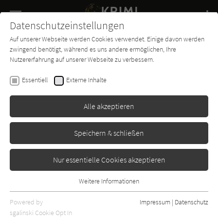
Navigation
Datenschutzeinstellungen
Couch
wechse
Auf unserer Webseite werden Cookies verwendet. Einige davon werden
Buch-
Forum
Charts
News
SUCHE
zwingend benötigt, während es uns andere ermöglichen, Ihre
Entdecker
Nutzererfahrung auf unserer Webseite zu verbessern.
Arnaldur Indriðason
Essentiell
Externe Inhalte
Tage der Schuld
Alle akzeptieren
Lübbe
Erschienen: Januar 2016
Bibliogr. Angaben
2
Speichern & schließen
Nur essentielle Cookies akzeptieren
Weitere Informationen
Essentiell
Essentielle Cookies werden für grundlegende Funktionen der
Powered by
Impressum
|
Datenschutz
Webseite benötigt. Dadurch ist gewährleistet, dass die Webseite
sgalinski Cookie Opt In