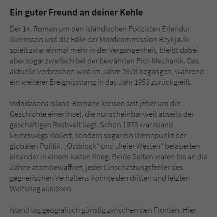
Ein guter Freund an deiner Kehle
Der 14. Roman um den isländischen Polizisten Erlendur
Sveinsson und die Fälle der Mordkommission Reykjavík
spielt zwar einmal mehr in der Vergangenheit, bleibt dabei
aber sogar zweifach bei der bewährten Plot-Mechanik. Das
aktuelle Verbrechen wird im Jahre 1978 begangen, während
ein weiterer Ereignisstrang in das Jahr 1953 zurückgreift.
Indridasons Island-Romane kreisen seit jeher um die
Geschichte einer Insel, die nur scheinbar weit abseits der
geschäftigen Restwelt liegt. Schon 1978 war Island
keineswegs isoliert, sondern sogar ein Brennpunkt der
globalen Politik. „Ostblock“ und „freier Westen“ belauerten
einander in einem kalten Krieg. Beide Seiten waren bis an die
Zähne atombewaffnet, jeder Einschätzungsfehler des
gegnerischen Verhaltens konnte den dritten und letzten
Weltkrieg auslösen.
Island lag geografisch günstig zwischen den Fronten. Hier