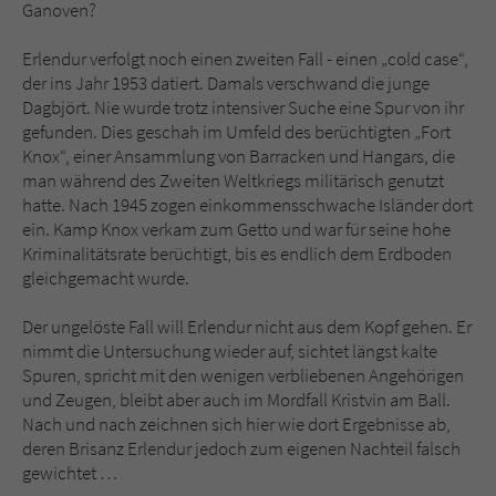
Ganoven?
Erlendur verfolgt noch einen zweiten Fall - einen „cold case“,
der ins Jahr 1953 datiert. Damals verschwand die junge
Dagbjört. Nie wurde trotz intensiver Suche eine Spur von ihr
gefunden. Dies geschah im Umfeld des berüchtigten „Fort
Knox“, einer Ansammlung von Barracken und Hangars, die
man während des Zweiten Weltkriegs militärisch genutzt
hatte. Nach 1945 zogen einkommensschwache Isländer dort
ein. Kamp Knox verkam zum Getto und war für seine hohe
Kriminalitätsrate berüchtigt, bis es endlich dem Erdboden
gleichgemacht wurde.
Der ungelöste Fall will Erlendur nicht aus dem Kopf gehen. Er
nimmt die Untersuchung wieder auf, sichtet längst kalte
Spuren, spricht mit den wenigen verbliebenen Angehörigen
und Zeugen, bleibt aber auch im Mordfall Kristvin am Ball.
Nach und nach zeichnen sich hier wie dort Ergebnisse ab,
deren Brisanz Erlendur jedoch zum eigenen Nachteil falsch
gewichtet …