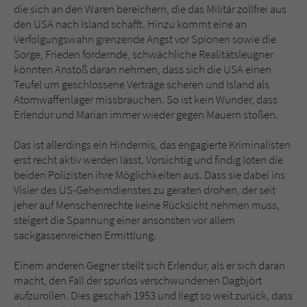
die sich an den Waren bereichern, die das Militär zollfrei aus
den USA nach Island schafft. Hinzu kommt eine an
Verfolgungswahn grenzende Angst vor Spionen sowie die
Sorge, Frieden fordernde, schwächliche Realitätsleugner
könnten Anstoß daran nehmen, dass sich die USA einen
Teufel um geschlossene Verträge scheren und Island als
Atomwaffenlager missbrauchen. So ist kein Wunder, dass
Erlendur und Marian immer wieder gegen Mauern stoßen.
Das ist allerdings ein Hindernis, das engagierte Kriminalisten
erst recht aktiv werden lässt. Vorsichtig und findig loten die
beiden Polizisten ihre Möglichkeiten aus. Dass sie dabei ins
Visier des US-Geheimdienstes zu geraten drohen, der seit
jeher auf Menschenrechte keine Rücksicht nehmen muss,
steigert die Spannung einer ansonsten vor allem
sackgassenreichen Ermittlung.
Einem anderen Gegner stellt sich Erlendur, als er sich daran
macht, den Fall der spurlos verschwundenen Dagbjört
aufzurollen. Dies geschah 1953 und liegt so weit zurück, dass