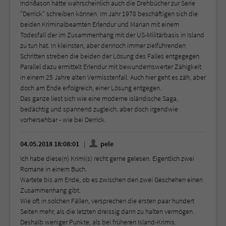
Indriðason hätte wahrscheinlich auch die Drehbücher zur Serie
"Derrick" schreiben können. Im Jahr 1978 beschäftigen sich die
beiden Kriminalbeamten Erlendur und Marian mit einem
Todesfall der im Zusammenhang mit der US-Militärbasis in Island
zu tun hat. In kleinsten, aber dennoch immer zielführenden
Schritten streben die beiden der Lösung des Falles entgegegen.
Parallel dazu ermittelt Erlendur mit bewundernswerter Zähigkeit
in einem 25 Jahre alten Vermisstenfall. Auch hier geht es zäh, aber
doch am Ende erfolgreich, einer Lösung entgegen.
Das ganze liest sich wie eine moderne isländische Saga,
bedächtig und spannend zugleich, aber doch irgendwie
vorhersehbar - wie bei Derrick.
04.05.2018 18:08:01
pele
Ich habe diese(n) Krimi(s) recht gerne gelesen. Eigentlich zwei
Romane in einem Buch.
Wartete bis am Ende, ob es zwischen den zwei Geschehen einen
Zusammenhang gibt.
Wie oft in solchen Fällen, versprechen die ersten paar hundert
Seiten mehr, als die letzten dreissig dann zu halten vermögen.
Deshalb weniger Punkte, als bei früheren Island-Krimis.