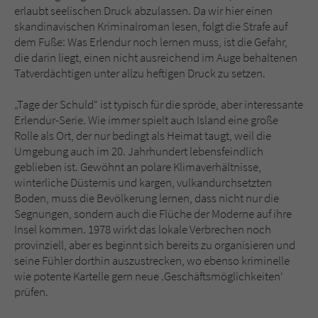
erlaubt seelischen Druck abzulassen. Da wir hier einen
skandinavischen Kriminalroman lesen, folgt die Strafe auf
dem Fuße: Was Erlendur noch lernen muss, ist die Gefahr,
die darin liegt, einen nicht ausreichend im Auge behaltenen
Tatverdächtigen unter allzu heftigen Druck zu setzen.
„Tage der Schuld“ ist typisch für die spröde, aber interessante
Erlendur-Serie. Wie immer spielt auch Island eine große
Rolle als Ort, der nur bedingt als Heimat taugt, weil die
Umgebung auch im 20. Jahrhundert lebensfeindlich
geblieben ist. Gewöhnt an polare Klimaverhältnisse,
winterliche Düsternis und kargen, vulkandurchsetzten
Boden, muss die Bevölkerung lernen, dass nicht nur die
Segnungen, sondern auch die Flüche der Moderne auf ihre
Insel kommen. 1978 wirkt das lokale Verbrechen noch
provinziell, aber es beginnt sich bereits zu organisieren und
seine Fühler dorthin auszustrecken, wo ebenso kriminelle
wie potente Kartelle gern neue ‚Geschäftsmöglichkeiten‘
prüfen.