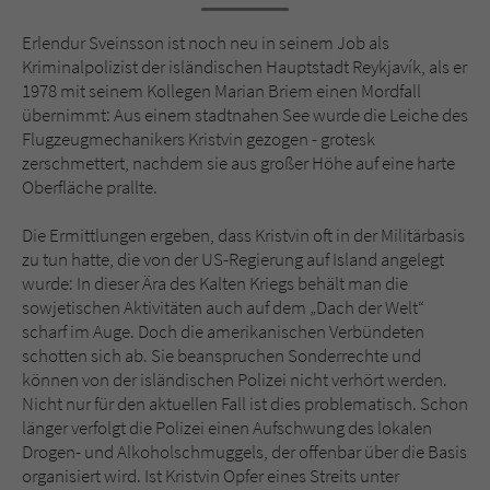
Sicherheitscode des Kontaktformulars zu
überprüfen.
Erlendur Sveinsson ist noch neu in seinem Job als
Kriminalpolizist der isländischen Hauptstadt Reykjavík, als er
1978 mit seinem Kollegen Marian Briem einen Mordfall
übernimmt: Aus einem stadtnahen See wurde die Leiche des
Flugzeugmechanikers Kristvin gezogen - grotesk
zerschmettert, nachdem sie aus großer Höhe auf eine harte
Oberfläche prallte.
Die Ermittlungen ergeben, dass Kristvin oft in der Militärbasis
zu tun hatte, die von der US-Regierung auf Island angelegt
wurde: In dieser Ära des Kalten Kriegs behält man die
sowjetischen Aktivitäten auch auf dem „Dach der Welt“
scharf im Auge. Doch die amerikanischen Verbündeten
schotten sich ab. Sie beanspruchen Sonderrechte und
können von der isländischen Polizei nicht verhört werden.
Nicht nur für den aktuellen Fall ist dies problematisch. Schon
länger verfolgt die Polizei einen Aufschwung des lokalen
Drogen- und Alkoholschmuggels, der offenbar über die Basis
organisiert wird. Ist Kristvin Opfer eines Streits unter