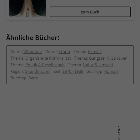
zum Buch
Ähnliche Bücher:
Genre:
Whodunit
Genre:
Ethno
Thema:
Familie
Thema:
Organisierte Kriminalität
Thema:
Gangster & Ganoven
Thema:
Politik & Gesellschaft
Thema:
Natur & Umwelt
Region:
Skandinavien
Zeit:
1970 -­ 1989
Buchtyp:
Roman
Buchtyp:
Serie