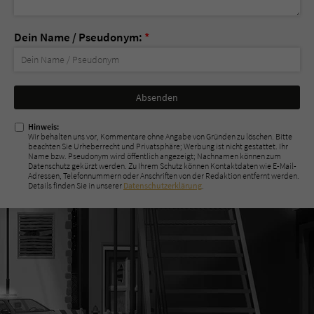
Dein Name / Pseudonym:
*
Nicht
ausfüllen!
Hinweis:
Wir behalten uns vor, Kommentare ohne Angabe von Gründen zu löschen. Bitte
beachten Sie Urheberrecht und Privatsphäre; Werbung ist nicht gestattet. Ihr
Name bzw. Pseudonym wird öffentlich angezeigt; Nachnamen können zum
Datenschutz gekürzt werden. Zu Ihrem Schutz können Kontaktdaten wie E-Mail-
Adressen, Telefonnummern oder Anschriften von der Redaktion entfernt werden.
Details finden Sie in unserer
Datenschutzerklärung
.