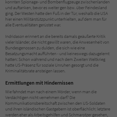
konnten Spionage- und Bombenflugzeuge zwischenlanden
und auftanken, bevor es weiter gen bzw. über Feindesland
ging. Der Westen hatte den Fuß in der Tür, weshalb die USA
hier einen Militärstützpunkt unterhielten, auf dem man für
alle Eventualitäten gerüstet war.
Indridason erinnert an die bereits damals geäußerte Kritik
vieler Isländer, die nicht gewillt waren, die Anwesenheit von
Bundesgenossen zu dulden, die sich wie eine
Besatzungsmacht aufführten - und keineswegs dazugelernt
hatten: Schon während und nach dem Zweiten Weltkrieg
hatte US-Präsenz für soziale Unruhen gesorgt und die
Kriminalitätsrate ansteigen lassen.
Ermittlungen mit Hindernissen
Wie fahndet man nach einem Mörder, wenn man die
Verdächtigen nicht vernehmen darf? Die
Kommunikationsbereitschaft zwischen den US-Soldaten
und ihren isländischen Gastgebern ist oberflächlich; letztere
werden eher als Arbeitsgehilfen und Schmarotzer gesehen,