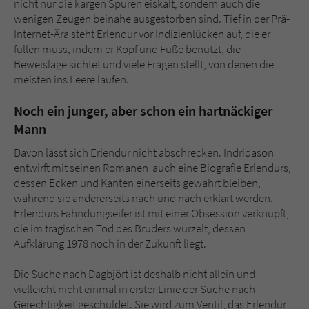
nicht nur die kargen Spuren eiskalt, sondern auch die
wenigen Zeugen beinahe ausgestorben sind. Tief in der Prä-
Internet-Ära steht Erlendur vor Indizienlücken auf, die er
füllen muss, indem er Kopf und Füße benutzt, die
Beweislage sichtet und viele Fragen stellt, von denen die
meisten ins Leere laufen.
Noch ein junger, aber schon ein hartnäckiger
Mann
Davon lässt sich Erlendur nicht abschrecken. Indridason
entwirft mit seinen Romanen auch eine Biografie Erlendurs,
dessen Ecken und Kanten einerseits gewahrt bleiben,
während sie andererseits nach und nach erklärt werden.
Erlendurs Fahndungseifer ist mit einer Obsession verknüpft,
die im tragischen Tod des Bruders wurzelt, dessen
Aufklärung 1978 noch in der Zukunft liegt.
Die Suche nach Dagbjört ist deshalb nicht allein und
vielleicht nicht einmal in erster Linie der Suche nach
Gerechtigkeit geschuldet. Sie wird zum Ventil, das Erlendur