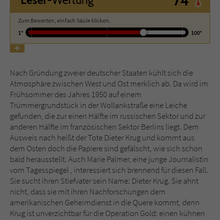
74°
Leser
-Wertung
Zum Bewerten, einfach Säule klicken.
Name
tx_pwcomments_ahash
1°
100°
Anbieter
Literatur-Couch Medien GmbH & Co. KG
Laufzeit
1 Jahr
Nach Gründung zweier deutscher Staaten kühlt sich die
Atmosphäre zwischen West und Ost merklich ab. Da wird im
Zweck
Cookie für Kommentare einzelner Buchtitel
Frühsommer des Jahres 1950 auf einem
Trümmergrundstück in der Wollankstraße eine Leiche
gefunden, die zur einen Hälfte im russischen Sektor und zur
Name
fe_typo_user
anderen Hälfte im französischen Sektor Berlins liegt. Dem
Ausweis nach heißt der Tote Dieter Krug und kommt aus
Anbieter
Literatur-Couch Medien GmbH & Co. KG
dem Osten doch die Papiere sind gefälscht, wie sich schon
bald herausstellt. Auch Marie Palmer, eine junge Journalistin
Laufzeit
Session
vom Tagesspiegel , interessiert sich brennend für diesen Fall.
Sie sucht ihren Stiefvater sein Name: Dieter Krug. Sie ahnt
Dieses Cookie gewährleistet die
nicht, dass sie mit ihren Nachforschungen dem
Kommunikation der Webseite mit dem
amerikanischen Geheimdienst in die Quere kommt, denn
Zweck
Benutzer. Es wird benötigt um z. B. den
Krug ist unverzichtbar für die Operation Gold: einen kühnen