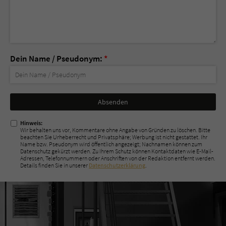
Dein Name / Pseudonym:
*
Nicht
ausfüllen!
Hinweis:
Wir behalten uns vor, Kommentare ohne Angabe von Gründen zu löschen. Bitte
beachten Sie Urheberrecht und Privatsphäre; Werbung ist nicht gestattet. Ihr
Name bzw. Pseudonym wird öffentlich angezeigt; Nachnamen können zum
Datenschutz gekürzt werden. Zu Ihrem Schutz können Kontaktdaten wie E-Mail-
Adressen, Telefonnummern oder Anschriften von der Redaktion entfernt werden.
Details finden Sie in unserer
Datenschutzerklärung
.