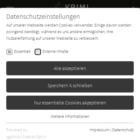
Navigation
Datenschutzeinstellungen
Couch
wechse
Auf unserer Webseite werden Cookies verwendet. Einige davon werden
Buch-
Forum
Charts
News
SUCHE
zwingend benötigt, während es uns andere ermöglichen, Ihre
Entdecker
Nutzererfahrung auf unserer Webseite zu verbessern.
Es geschah in Berlin
Essentiell
Externe Inhalte
Operation Gold
Alle akzeptieren
Jaron
Erschienen: Januar 2013
Bibliogr. Angaben
0
Speichern & schließen
Nur essentielle Cookies akzeptieren
Weitere Informationen
Essentiell
Essentielle Cookies werden für grundlegende Funktionen der
Powered by
Impressum
|
Datenschutz
Webseite benötigt. Dadurch ist gewährleistet, dass die Webseite
sgalinski Cookie Opt In