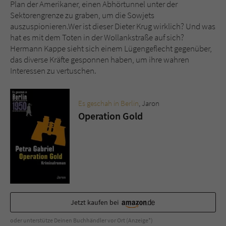
Sicherheitscode des Kontaktformulars zu
Plan der Amerikaner, einen Abhörtunnel unter der
überprüfen.
Sektorengrenze zu graben, um die Sowjets
auszuspionieren.Wer ist dieser Dieter Krug wirklich? Und was
hat es mit dem Toten in der Wollankstraße auf sich?
Hermann Kappe sieht sich einem Lügengeflecht gegenüber,
das diverse Kräfte gesponnen haben, um ihre wahren
Interessen zu vertuschen.
Es geschah in Berlin
, Jaron
Operation Gold
Jetzt kaufen bei
oder unterstütze Deinen Buchhändler vor Ort (Anzeige*)