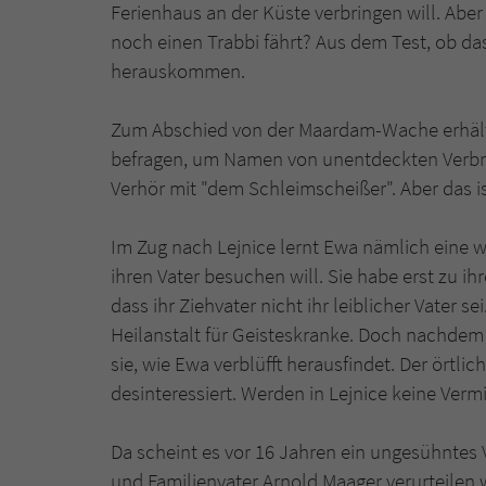
Ferienhaus an der Küste verbringen will. Aber
noch einen Trabbi fährt? Aus dem Test, ob das 
herauskommen.
Zum Abschied von der Maardam-Wache erhält s
befragen, um Namen von unentdeckten Verbrech
Verhör mit "dem Schleimscheißer". Aber das 
Im Zug nach Lejnice lernt Ewa nämlich eine 
ihren Vater besuchen will. Sie habe erst zu i
dass ihr Ziehvater nicht ihr leiblicher Vater se
Heilanstalt für Geisteskranke. Doch nachdem
sie, wie Ewa verblüfft herausfindet. Der örtli
desinteressiert. Werden in Lejnice keine Ver
Da scheint es vor 16 Jahren ein ungesühntes
und Familienvater Arnold Maager verurteilen 