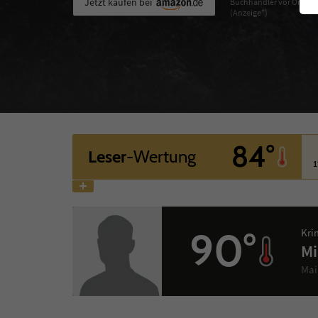
Jetzt kaufen bei
Buchhändler vor Ort
(Anzeige*)
84°
Leser
-Wertung
1
90°
Kri
Mi
Mai