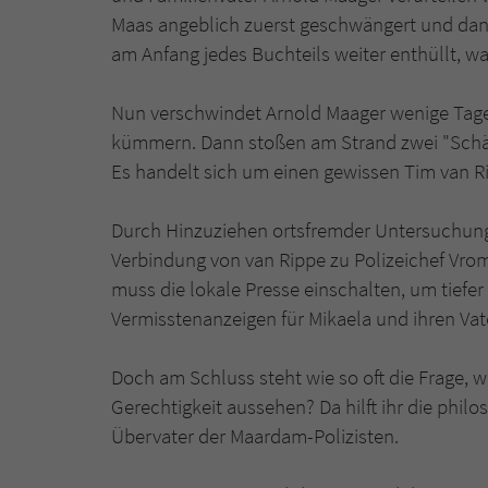
Maas angeblich zuerst geschwängert und dann
am Anfang jedes Buchteils weiter enthüllt, w
Nun verschwindet Arnold Maager wenige Tage 
kümmern. Dann stoßen am Strand zwei "Schät
Es handelt sich um einen gewissen Tim van R
Durch Hinzuziehen ortsfremder Untersuchung
Verbindung von van Rippe zu Polizeichef Vromm
muss die lokale Presse einschalten, um tiefer
Vermisstenanzeigen für Mikaela und ihren Vate
Doch am Schluss steht wie so oft die Frage, 
Gerechtigkeit aussehen? Da hilft ihr die phil
Übervater der Maardam-Polizisten.