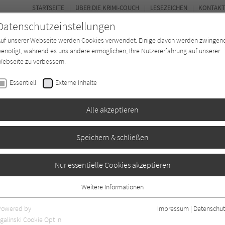
STARTSEITE
ÜBER DIE KRIMI-COUCH
LESEZEICHEN
KONTAKT
Datenschutzeinstellungen
Auf unserer Webseite werden Cookies verwendet. Einige davon werden zwingen
enötigt, während es uns andere ermöglichen, Ihre Nutzererfahrung auf unserer
ebseite zu verbessern.
BUCH-ENTDECKER
FORUM
Essentiell
Externe Inhalte
eit
Buchtyp
Autor*in
Magazin
Alle akzeptieren
Speichern & schließen
nd
Nur essentielle Cookies akzeptieren
Weitere Informationen
en
18
Essentiell
Essentielle Cookies werden für grundlegende Funktionen der Webseite
Powered by
Impressum
|
Datenschut
benötigt. Dadurch ist gewährleistet, dass die Webseite einwandfrei
galinski Cookie Opt In