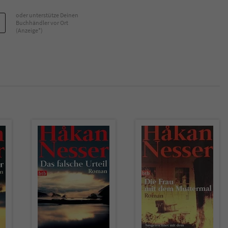
oder unterstütze Deinen
Buchhändler vor Ort
(Anzeige*)