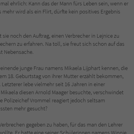
überprüfen.
 mal ehrlich: Kann das der Mann fürs Leben sein, wenn er
mehr wird als ein Flirt, dürfte kein positives Ergebnis
ie noch den Auftrag, einen Verbrecher in Lejnice zu
ern zu erfahren. Na toll, sie freut sich schon auf das
ist Nebensache.
weinende junge Frau namens Mikaela Lijphart kennen, die
hrem 18. Geburtstag von ihrer Mutter erzählt bekommen,
i. Letzterer lebe vielmehr seit 16 Jahren in einer
 Mikaela diesen Arnold Maager besuchte, verschwindet
che Polizeichef Vrommel reagiert jedoch seltsam
missten mehr gesucht?
 Verbrechen gegeben zu haben, für das man den Lehrer
wollte. Er hatte eine seiner Schülerinnen namens Winnie