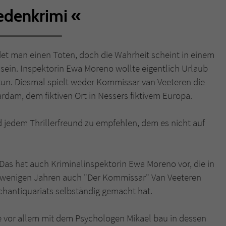
wedenkrimi
Name
tx_pwcomments_ahash
Anbieter
Literatur-Couch Medien GmbH & Co. KG
t man einen Toten, doch die Wahrheit scheint in einem
sein. Inspektorin Ewa Moreno wollte eigentlich Urlaub
Laufzeit
1 Jahr
tun. Diesmal spielt weder Kommissar van Veeteren die
Zweck
Cookie für Kommentare einzelner Buchtitel
rdam, dem fiktiven Ort in Nessers fiktivem Europa.
d jedem Thrillerfreund zu empfehlen, dem es nicht auf
Name
fe_typo_user
Anbieter
Literatur-Couch Medien GmbH & Co. KG
as hat auch Kriminalinspektorin Ewa Moreno vor, die in
Laufzeit
Session
or wenigen Jahren auch "Der Kommissar" Van Veeteren
Buchantiquariats selbständig gemacht hat.
Dieses Cookie gewährleistet die Kommunikation der
Webseite mit dem Benutzer. Es wird benötigt um z. B.
Zweck
ie vor allem mit dem Psychologen Mikael bau in dessen
den Sicherheitscode des Kontaktformulars zu