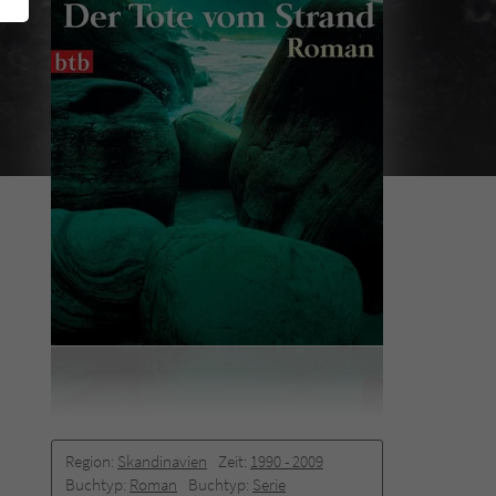
Region:
Skandinavien
Zeit:
1990 -­ 2009
Buchtyp:
Roman
Buchtyp:
Serie