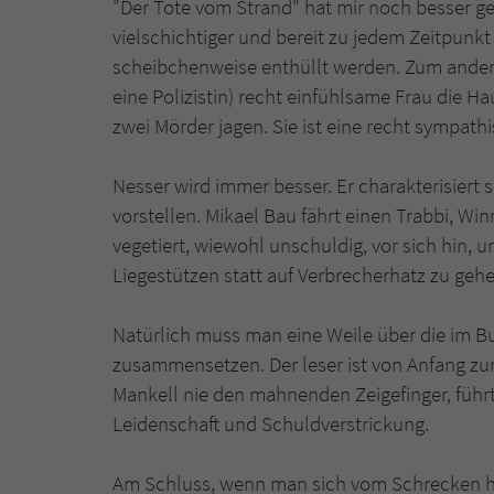
"Der Tote vom Strand" hat mir noch besser ge
vielschichtiger und bereit zu jedem Zeitpunk
scheibchenweise enthüllt werden. Zum ander
eine Polizistin) recht einfühlsame Frau die Ha
zwei Mörder jagen. Sie ist eine recht sympat
Nesser wird immer besser. Er charakterisiert s
vorstellen. Mikael Bau fährt einen Trabbi, Wi
vegetiert, wiewohl unschuldig, vor sich hin, u
Liegestützen statt auf Verbrecherhatz zu gehe
Natürlich muss man eine Weile über die im Bu
zusammensetzen. Der leser ist von Anfang zur
Mankell nie den mahnenden Zeigefinger, führt
Leidenschaft und Schuldverstrickung.
Am Schluss, wenn man sich vom Schrecken ha