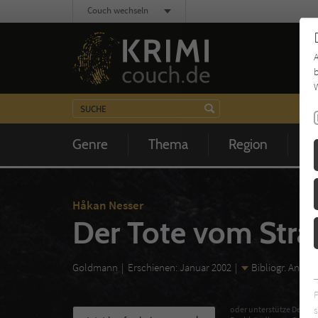
Couch wechseln
b
W
Genre
Thema
Region
Z
Håkan Nesser
Der Tote vom Stra
Goldmann
Erschienen: Januar 2002
Bibliogr. Angab
s
oder unterstütze Deinen