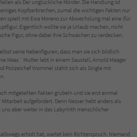
fallen als Der unglückliche Mörder. Die Handlung ist
t einiges Kopfzerbrechen, zumal die wichtigen Fakten nur
en spielt mit Ewa Moreno zur Abwechslung mal eine (für
uptfigur. Eigentlich wollte sie ja Urlaub machen, nicht
hische Figur, ohne dabei ihre Schwächen zu verdecken.
elbst seine Nebenfiguren, dass man sie sich bildlich
nnie Maas´ Mutter lebt in einem Saustall, Arnold Maager
nd Polizeichef Vrommel stählt sich als Single mit
n.
ch mitgeteilten Fakten grübeln und sie erst einmal
 Mitarbeit aufgefordert. Denn Nesser hebt anders als
 uns aber weiter in das Labyrinth menschlicher
lbwegs erholt hat, wartet kein Richterspruch. Niemand