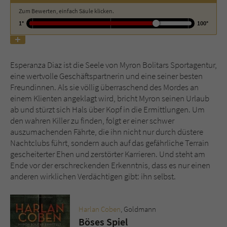
Zum Bewerten, einfach Säule klicken.
1°
100°
Name
tx_pwcomments_ahash
Anbieter
Literatur-Couch Medien GmbH & Co. KG
Esperanza Diaz ist die Seele von Myron Bolitars Sportagentur,
Laufzeit
1 Jahr
eine wertvolle Geschäftspartnerin und eine seiner besten
Freundinnen. Als sie völlig überraschend des Mordes an
Zweck
Cookie für Kommentare einzelner Buchtitel
einem Klienten angeklagt wird, bricht Myron seinen Urlaub
ab und stürzt sich Hals über Kopf in die Ermittlungen. Um
den wahren Killer zu finden, folgt er einer schwer
Name
fe_typo_user
auszumachenden Fährte, die ihn nicht nur durch düstere
Nachtclubs führt, sondern auch auf das gefährliche Terrain
Anbieter
Literatur-Couch Medien GmbH & Co. KG
gescheiterter Ehen und zerstörter Karrieren. Und steht am
Ende vor der erschreckenden Erkenntnis, dass es nur einen
Laufzeit
Session
anderen wirklichen Verdächtigen gibt: ihn selbst.
Dieses Cookie gewährleistet die
Kommunikation der Webseite mit dem
Harlan Coben
, Goldmann
Zweck
Benutzer. Es wird benötigt um z. B. den
Böses Spiel