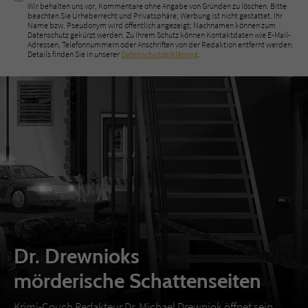
Wir behalten uns vor, Kommentare ohne Angabe von Gründen zu löschen. Bitte
beachten Sie Urheberrecht und Privatsphäre; Werbung ist nicht gestattet. Ihr
Name bzw. Pseudonym wird öffentlich angezeigt; Nachnamen können zum
Datenschutz gekürzt werden. Zu Ihrem Schutz können Kontaktdaten wie E-Mail-
Adressen, Telefonnummern oder Anschriften von der Redaktion entfernt werden.
Details finden Sie in unserer
Datenschutzerklärung
.
Dr. Drewnioks
mörderische Schattenseiten
Krimi-Couch Redakteur Dr. Michael Drewniok öffnet sein