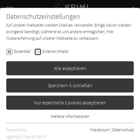
Navigation
Datenschutzeinstellungen
Couch
wechse
Auf unserer Webseite werden Cookies verwendet. Einige davon werden
Buch-
Forum
Charts
News
SUCHE
zwingend benötigt, während es uns andere ermöglichen, Ihre
Entdecker
Nutzererfahrung auf unserer Webseite zu verbessern.
Harlan Coben
Essentiell
Externe Inhalte
Böses Spiel
Alle akzeptieren
Goldmann
Erschienen: Januar 2017
Bibliogr. Angaben
0
Speichern & schließen
Nur essentielle Cookies akzeptieren
Weitere Informationen
Essentiell
Essentielle Cookies werden für grundlegende Funktionen der
Powered by
Impressum
|
Datenschutz
Webseite benötigt. Dadurch ist gewährleistet, dass die Webseite
sgalinski Cookie Opt In