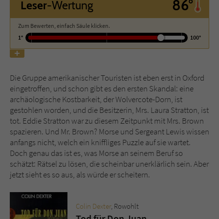
86°
Leser
-Wertung
Name
tx_pwcomments_ahash
Zum Bewerten, einfach Säule klicken.
1°
100°
Anbieter
Literatur-Couch Medien GmbH & Co. KG
Laufzeit
1 Jahr
Die Gruppe amerikanischer Touristen ist eben erst in Oxford
eingetroffen, und schon gibt es den ersten Skandal: eine
Zweck
Cookie für Kommentare einzelner Buchtitel
archäologische Kostbarkeit, der Wolvercote-Dorn, ist
gestohlen worden, und die Besitzerin, Mrs. Laura Stratton, ist
tot. Eddie Stratton war zu diesem Zeitpunkt mit Mrs. Brown
Name
fe_typo_user
spazieren. Und Mr. Brown? Morse und Sergeant Lewis wissen
anfangs nicht, welch ein kniffliges Puzzle auf sie wartet.
Anbieter
Literatur-Couch Medien GmbH & Co. KG
Doch genau das ist es, was Morse an seinem Beruf so
schätzt: Rätsel zu lösen, die scheinbar unerklärlich sein. Aber
Laufzeit
Session
jetzt sieht es so aus, als würde er scheitern.
Dieses Cookie gewährleistet die
Kommunikation der Webseite mit dem
Colin Dexter
, Rowohlt
Zweck
Benutzer. Es wird benötigt um z. B. den
Tod für Don Juan