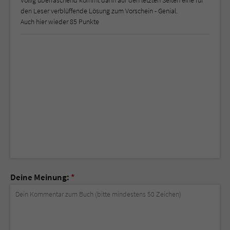
Völlig überraschend kommt dann auf den letzten Seiten eine für
den Leser verblüffende Lösung zum Vorschein - Genial.
Auch hier wieder 85 Punkte
Deine Meinung:
*