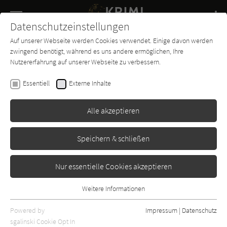
Navigation
Datenschutzeinstellungen
Couch
wechse
Auf unserer Webseite werden Cookies verwendet. Einige davon werden
Buch-
Forum
Charts
News
SUCHE
zwingend benötigt, während es uns andere ermöglichen, Ihre
Entdecker
Nutzererfahrung auf unserer Webseite zu verbessern.
Colin Dexter
Essentiell
Externe Inhalte
Tod für Don Juan
Alle akzeptieren
Rowohlt
Erschienen: Januar 1992
Bibliogr. Angaben
1
Speichern & schließen
Nur essentielle Cookies akzeptieren
Weitere Informationen
Essentiell
Essentielle Cookies werden für grundlegende Funktionen der
Powered by
Impressum
|
Datenschutz
Webseite benötigt. Dadurch ist gewährleistet, dass die Webseite
sgalinski Cookie Opt In