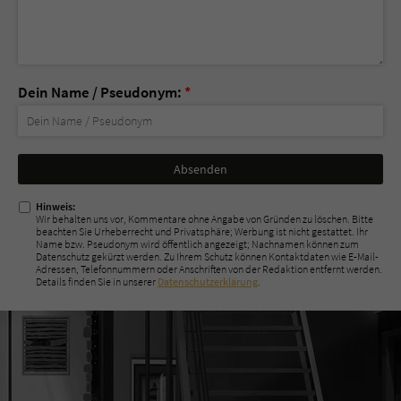
Dein Name / Pseudonym:
*
Nicht
ausfüllen!
Hinweis:
Wir behalten uns vor, Kommentare ohne Angabe von Gründen zu löschen. Bitte
beachten Sie Urheberrecht und Privatsphäre; Werbung ist nicht gestattet. Ihr
Name bzw. Pseudonym wird öffentlich angezeigt; Nachnamen können zum
Datenschutz gekürzt werden. Zu Ihrem Schutz können Kontaktdaten wie E-Mail-
Adressen, Telefonnummern oder Anschriften von der Redaktion entfernt werden.
Details finden Sie in unserer
Datenschutzerklärung
.