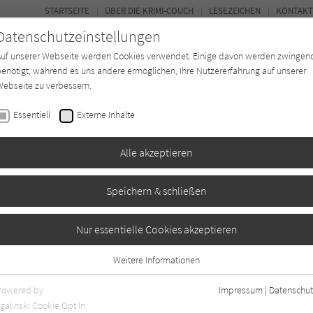
STARTSEITE
ÜBER DIE KRIMI-COUCH
LESEZEICHEN
KONTAKT
Datenschutzeinstellungen
Auf unserer Webseite werden Cookies verwendet. Einige davon werden zwingen
enötigt, während es uns andere ermöglichen, Ihre Nutzererfahrung auf unserer
ebseite zu verbessern.
BUCH-ENTDECKER
FORUM
Essentiell
Externe Inhalte
eit
Buchtyp
Autor*in
Magazin
Alle akzeptieren
Speichern & schließen
öwen
Nur essentielle Cookies akzeptieren
Weitere Informationen
10
Essentiell
Essentielle Cookies werden für grundlegende Funktionen der Webseite
Powered by
Impressum
|
Datenschut
benötigt. Dadurch ist gewährleistet, dass die Webseite einwandfrei
galinski Cookie Opt In