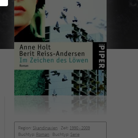
Region:
Skandinavien
Zeit:
1990 -­ 2009
Buchtyp:
Roman
Buchtyp:
Serie