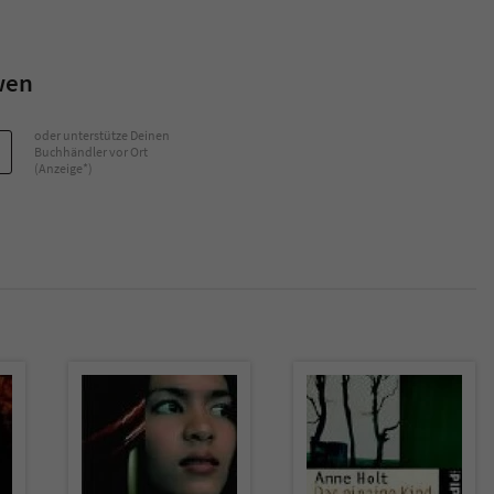
Name
tx_pwcomments_ahash
wen
Anbieter
Literatur-Couch Medien GmbH & Co. KG
oder unterstütze Deinen
Laufzeit
1 Jahr
Buchhändler vor Ort
(Anzeige*)
Zweck
Cookie für Kommentare einzelner Buchtitel
Name
fe_typo_user
Anbieter
Literatur-Couch Medien GmbH & Co. KG
Laufzeit
Session
Dieses Cookie gewährleistet die Kommunikation der
Webseite mit dem Benutzer. Es wird benötigt um z. B.
Zweck
den Sicherheitscode des Kontaktformulars zu