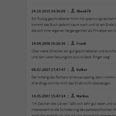
24.10.2015 14:36:09
Sbeek78
Ein flüssig geschriebener Krimi mit spannungsreichen
kommt das Buch jedoch kaum nach und ist am Ende beste
die sich ihrer eigenen Vergangenheit als Privatperson s
14.04.2008 16:26:36
Frank
Über weite Strecken ein gut geschriebener und durchda
und den Leser fassungslos zurücklässt. Finger weg!
08.07.2007 17:47:47
Volker
Der Anfang des Romans ist etwas sperrig, dann nimmt 
Allerdings konnte mich das Ende nicht überzeugen.
14.05.2007 15:47:14
Markus
"Im Zeichen des Löwen" läßt sich sehr gut lesen und i
Interessant ist die Schilderung des parteipolitischen
mich das erste Buch, das ich von Anne Holt gelesen ha