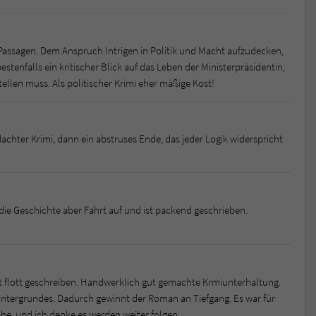
 Passagen. Dem Anspruch Intrigen in Politik und Macht aufzudecken,
nfalls ein kritischer Blick auf das Leben der Ministerpräsidentin,
tellen muss. Als politischer Krimi eher mäßige Kost!
chter Krimi, dann ein abstruses Ende, das jeder Logik widerspricht
die Geschichte aber Fahrt auf und ist packend geschrieben.
st flott geschreiben. Handwerklich gut gemachte Krmiunterhaltung.
 Hintergrundes. Dadurch gewinnt der Roman an Tiefgang. Es war für
be, und ich denke es werden weiter folgen.