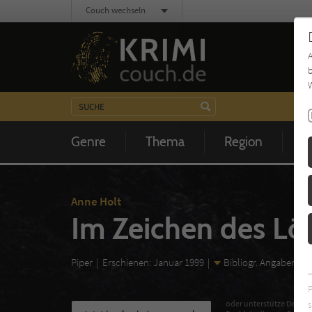
Couch wechseln
b
W
Genre
Thema
Region
Z
Anne Holt
Im Zeichen des L
Piper
Erschienen: Januar 1999
Bibliogr. Angaben
s
oder unterstütze Deinen