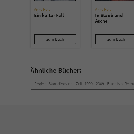
Anne Holt
Anne Holt
Ein kalter Fall
In Staub und
Asche
zum Buch
zum Buch
Ähnliche Bücher:
Region:
Skandinavien
Zeit:
1990 -­ 2009
Buchtyp:
Rom