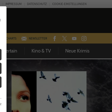
IMPRESSUM
DATENSCHUTZ
COOKIE-EINSTELLUNGEN
d
FACEBOOK
TWITTER
YOUTUBE
INSTAGRAM
CHARTS
NEWSLETTER
Entertain
Kino & TV
Neue Krimis
z