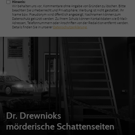
Hinweis:
Wir behalten uns vor, Kommentare ohne Angabe von Gründen zu löschen. Bitte
beachten Sie Urheberrecht und Privatsphäre; Werbung ist nicht gestattet. Ihr
Name bzw. Pseudonym wird öffentlich angezeigt; Nachnamen können zum
Datenschutz gekürzt werden. Zu Ihrem Schutz können Kontaktdaten wie E-Mail-
Adressen, Telefonnummern oder Anschriften von der Redaktion entfernt werden.
Details finden Sie in unserer
Datenschutzerklärung
.
Dr. Drewnioks
mörderische Schattenseiten