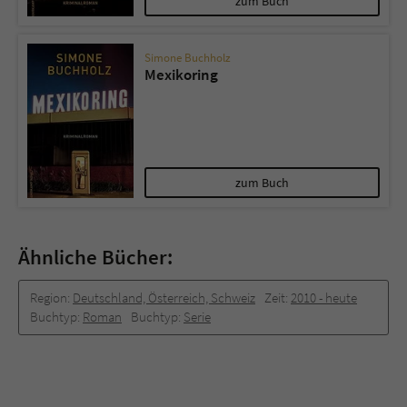
zum Buch
Simone Buchholz
Mexikoring
zum Buch
Ähnliche Bücher:
Region:
Deutschland, Österreich, Schweiz
Zeit:
2010 -­ heute
Buchtyp:
Roman
Buchtyp:
Serie