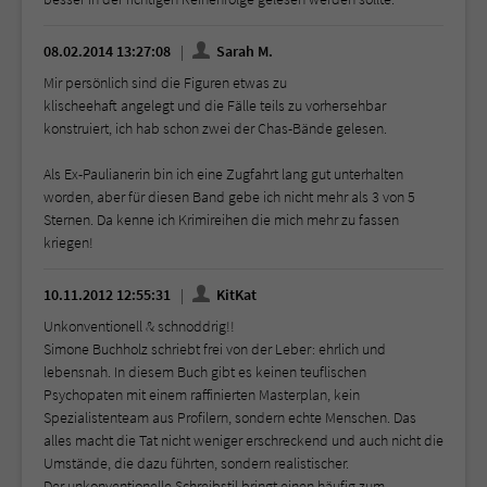
08.02.2014 13:27:08
Sarah M.
Mir persönlich sind die Figuren etwas zu
klischeehaft angelegt und die Fälle teils zu vorhersehbar
konstruiert, ich hab schon zwei der Chas-Bände gelesen.
Als Ex-Paulianerin bin ich eine Zugfahrt lang gut unterhalten
worden, aber für diesen Band gebe ich nicht mehr als 3 von 5
Sternen. Da kenne ich Krimireihen die mich mehr zu fassen
kriegen!
10.11.2012 12:55:31
KitKat
Unkonventionell & schnoddrig!!
Simone Buchholz schriebt frei von der Leber: ehrlich und
lebensnah. In diesem Buch gibt es keinen teuflischen
Psychopaten mit einem raffinierten Masterplan, kein
Spezialistenteam aus Profilern, sondern echte Menschen. Das
alles macht die Tat nicht weniger erschreckend und auch nicht die
Umstände, die dazu führten, sondern realistischer.
Der unkonventionelle Schreibstil bringt einen häufig zum