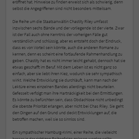
eröffnet hat. Hinweise zu finden erweist sich als schwierig, denn
selbst die Angegriffenen sind nicht besonders mitteilsam.
Die Reihe um die Staatsanwältin Chastity Riley umfasst
inzwischen sechs Bände und der vorliegende ist der vierte. Zwar
ist der Fall auch ohne Kenntnis der vorherigen Fälle gut
verständlich und schlüssig, aber es entsteht doch der Eindruck,
dass es von Vorteil sein könnte, auch die anderen Romane zu
kennen, denn es scheint eine fortlaufende Rahmenhandlung zu
geben. Chastity hat es nicht immer leicht gehabt, dennoch hat sie
etwas geschafft im Beruf. Mit dem Leben ist es nicht ganz so
einfach, aber sie liebt ihren Kiez, wodurch sie sehr sympathisch
wirkt. Welche Entwicklung sie durchläuft, kann man nach der
Lektüre eines einzelnen Bandes allerdings nicht beurteilen.
Gefesselt verfolgt man ihre Hartnäckigkeit bei den Ermittlungen.
Es könnte zu befürchten sein, dass Obdachlose nicht unbedingt
die oberste Priorität erlangen, aber nicht bei Chas Riley. Sie geht
den Dingen auf den Grund und deckt Entwicklungen auf, die
betroffen machen, weil sie so sinnlos sind.
Ein sympathischer Hamburg-Krimi, einer Reihe, die vielleicht
besser in der richtigen Reihenfolge gelesen werden sollte.