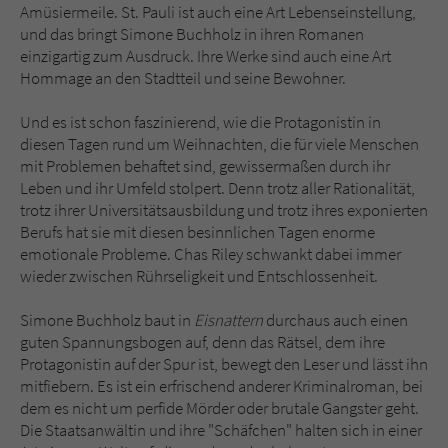
Amüsiermeile. St. Pauli ist auch eine Art Lebenseinstellung,
und das bringt Simone Buchholz in ihren Romanen
einzigartig zum Ausdruck. Ihre Werke sind auch eine Art
Hommage an den Stadtteil und seine Bewohner.
Und es ist schon faszinierend, wie die Protagonistin in
diesen Tagen rund um Weihnachten, die für viele Menschen
mit Problemen behaftet sind, gewissermaßen durch ihr
Leben und ihr Umfeld stolpert. Denn trotz aller Rationalität,
trotz ihrer Universitätsausbildung und trotz ihres exponierten
Berufs hat sie mit diesen besinnlichen Tagen enorme
emotionale Probleme. Chas Riley schwankt dabei immer
wieder zwischen Rührseligkeit und Entschlossenheit.
Simone Buchholz baut in
Eisnattern
durchaus auch einen
guten Spannungsbogen auf, denn das Rätsel, dem ihre
Protagonistin auf der Spur ist, bewegt den Leser und lässt ihn
mitfiebern. Es ist ein erfrischend anderer Kriminalroman, bei
dem es nicht um perfide Mörder oder brutale Gangster geht.
Die Staatsanwältin und ihre "Schäfchen" halten sich in einer