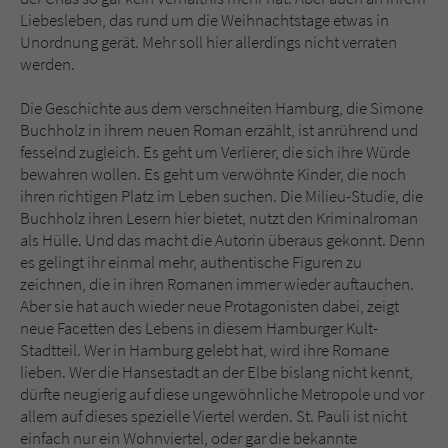
Liebesleben, das rund um die Weihnachtstage etwas in
Unordnung gerät. Mehr soll hier allerdings nicht verraten
werden.
Die Geschichte aus dem verschneiten Hamburg, die Simone
Buchholz in ihrem neuen Roman erzählt, ist anrührend und
fesselnd zugleich. Es geht um Verlierer, die sich ihre Würde
bewahren wollen. Es geht um verwöhnte Kinder, die noch
ihren richtigen Platz im Leben suchen. Die Milieu-Studie, die
Buchholz ihren Lesern hier bietet, nutzt den Kriminalroman
als Hülle. Und das macht die Autorin überaus gekonnt. Denn
es gelingt ihr einmal mehr, authentische Figuren zu
zeichnen, die in ihren Romanen immer wieder auftauchen.
Aber sie hat auch wieder neue Protagonisten dabei, zeigt
neue Facetten des Lebens in diesem Hamburger Kult-
Stadtteil. Wer in Hamburg gelebt hat, wird ihre Romane
lieben. Wer die Hansestadt an der Elbe bislang nicht kennt,
dürfte neugierig auf diese ungewöhnliche Metropole und vor
allem auf dieses spezielle Viertel werden. St. Pauli ist nicht
einfach nur ein Wohnviertel, oder gar die bekannte