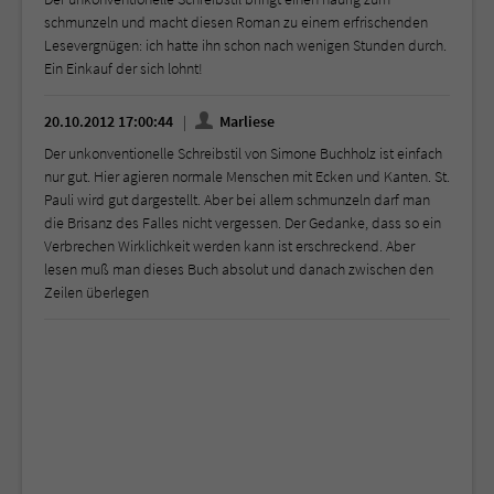
schmunzeln und macht diesen Roman zu einem erfrischenden
Lesevergnügen: ich hatte ihn schon nach wenigen Stunden durch.
Ein Einkauf der sich lohnt!
20.10.2012 17:00:44
Marliese
Der unkonventionelle Schreibstil von Simone Buchholz ist einfach
nur gut. Hier agieren normale Menschen mit Ecken und Kanten. St.
Pauli wird gut dargestellt. Aber bei allem schmunzeln darf man
die Brisanz des Falles nicht vergessen. Der Gedanke, dass so ein
Verbrechen Wirklichkeit werden kann ist erschreckend. Aber
lesen muß man dieses Buch absolut und danach zwischen den
Zeilen überlegen