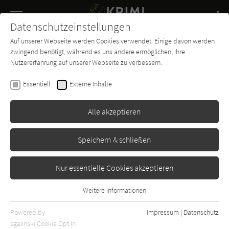
Navigation
Datenschutzeinstellungen
Couch
wechse
Auf unserer Webseite werden Cookies verwendet. Einige davon werden
Buch-
Forum
Charts
News
SUCHE
zwingend benötigt, während es uns andere ermöglichen, Ihre
Entdecker
Nutzererfahrung auf unserer Webseite zu verbessern.
Simone Buchholz
Essentiell
Externe Inhalte
Eisnattern
Alle akzeptieren
Droemer Knaur
Erschienen: Januar 2012
Bibliogr. Angaben
4
Speichern & schließen
Nur essentielle Cookies akzeptieren
Weitere Informationen
Essentiell
Essentielle Cookies werden für grundlegende Funktionen der
Powered by
Impressum
|
Datenschutz
Webseite benötigt. Dadurch ist gewährleistet, dass die Webseite
sgalinski Cookie Opt In