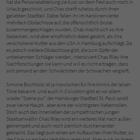
hat die Personalabteilung sie kurz vor dem Fest auch noch in
Sicherheitscode des Kontaktformulars zu
Urlaub geschickt, und Chas streift ruhelos durch ihren
überprüfen.
geliebten Stadtteil. Dabei fallen ihr im Karolinenviertel
mehrfach Obdachlose auf, die offensichtlich brutal
zusammengeschlagen wurden. Chas macht sich so ihre
Gedanken, wird aber empfindlich dabei gestört, als ihre
verschollene Mutter aus den USA in Hamburg aufschlägt. Da
es jedoch weitere Obdachlose gibt, die zum Opfer der
unbekannten Schläger werden, intensiviert Chas Riley ihre
Nachforschungen sie kann und will es nicht ertragen, dass
sich jemand an den Schwächsten der Schwachen vergreift.
Simone Buchholz ist ja inzwischen für ihre Krimis der leisen
Töne bekannt. Und auch in
Eisnattern
gibt es vor allem
wieder "Szene pur" der Hamburger Stadtteil St. Pauli spielt
zwar keine Haupt-, aber eine der wichtigsten Nebenrollen.
Doch auch das Innenleben der sympathischen jungen
Staatsanwältin Chas Riley wird ein weiteres Mal nach außen
gekrempelt und auch noch ziemlich durcheinander
gebracht. Das liegt zum einen am Auftauchen ihrer Mutter, zu
der Chas so gar kein Verhältnis mehr hat. Aber auch an ihrem