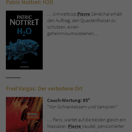
Patric Nottret: H2O
Sicherheitscode des Kontaktformulars zu
überprüfen.
… Umweltcop
Pierre
Sénéchal erhält
den Auftrag, den Quastenflosser zu
schützen, einen
geheimnisumwobenen…
Fred Vargas: Der verbotene Ort
Couch-Wertung: 85°
"Von Schrankessern und Vampiren"
… Paris, wartet auf die beiden gleich ein
Massaker:
Pierre
Vaudel, pensionierter