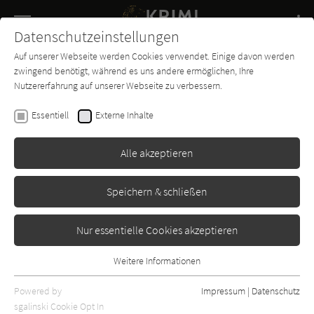
Navigation
Datenschutzeinstellungen
Couch
wechse
Auf unserer Webseite werden Cookies verwendet. Einige davon werden
Buch-
Forum
Charts
News
SUCHE
zwingend benötigt, während es uns andere ermöglichen, Ihre
Entdecker
Nutzererfahrung auf unserer Webseite zu verbessern.
Suchen nach:
Essentiell
Externe Inhalte
Alle akzeptieren
Autor (17)
Buch (179)
Sonstige Inhalte (4)
Speichern & schließen
Eingaben löschen
Nur essentielle Cookies akzeptieren
200 Treffer:
Weitere Informationen
Sortierung:
Relevanz
Datum
Titel
Essentiell
Essentielle Cookies werden für grundlegende Funktionen der
Powered by
Impressum
|
Datenschutz
Webseite benötigt. Dadurch ist gewährleistet, dass die Webseite
sgalinski Cookie Opt In