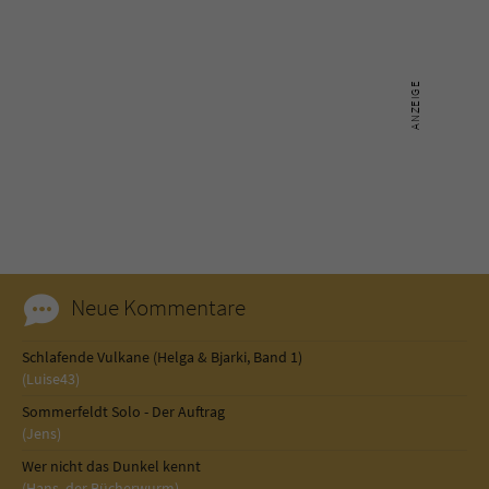
Neue Kommentare
Schlafende Vulkane (Helga & Bjarki, Band 1)
(Luise43)
Sommerfeldt Solo - Der Auftrag
(Jens)
Wer nicht das Dunkel kennt
(Hans, der Bücherwurm)