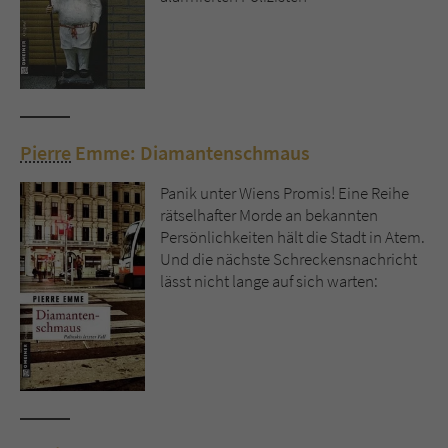
Name
tx_pwcomments_ahash
Anbieter
Literatur-Couch Medien GmbH & Co. KG
Laufzeit
1 Jahr
Pierre
Emme: Diamantenschmaus
Zweck
Cookie für Kommentare einzelner Buchtitel
Panik unter Wiens Promis! Eine Reihe
rätselhafter Morde an bekannten
Persönlichkeiten hält die Stadt in Atem.
Name
fe_typo_user
Und die nächste Schreckensnachricht
lässt nicht lange auf sich warten:
Anbieter
Literatur-Couch Medien GmbH & Co. KG
Laufzeit
Session
Dieses Cookie gewährleistet die
Kommunikation der Webseite mit dem
Zweck
Benutzer. Es wird benötigt um z. B. den