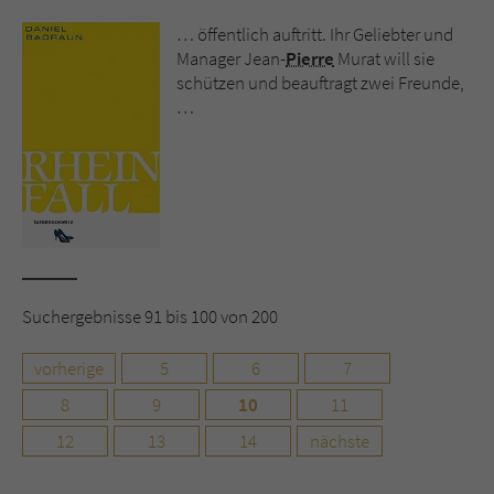
… öffentlich auftritt. Ihr Geliebter und
Manager Jean-
Pierre
Murat will sie
schützen und beauftragt zwei Freunde,
…
Suchergebnisse 91 bis 100 von 200
vorherige
5
6
7
8
9
10
11
12
13
14
nächste