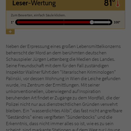
81°
Leser
-Wertung
Name
tx_pwcomments_ahash
Zum Bewerten, einfach Säule klicken.
1°
100°
Anbieter
Literatur-Couch Medien GmbH & Co. KG
Laufzeit
1 Jahr
Neben der Erpressung eines großen Lebensmittelkonzerns
beherrscht der Mord an dem berühmten deutschen
Zweck
Cookie für Kommentare einzelner Buchtitel
Schauspieler Jürgen Lettenberg die Medien des Landes.
Seine Freundschaft mit dem für den Fall zuständigen
Inspektor Wallner führt den "literarischen Kriminologen"
Name
fe_typo_user
Palinski, vor dessen Wohnung in Wien die Leiche gefunden
wurde, ins Zentrum der Ermittlungen. Mit seiner
Anbieter
Literatur-Couch Medien GmbH & Co. KG
unkonventionellen, überwiegend auf Inspiration
beruhenden Art findet er Zugänge zu dem Mordfall, die der
Laufzeit
Session
Polizei nicht nur aus dienstrechtlichen Gründen verwehrt
bleiben. Ein "wasserdichtes Alibi", das fast nicht angreifbare
Dieses Cookie gewährleistet die
"Geständnis" eines vergifteten "Sündenbocks" und die
Kommunikation der Webseite mit dem
Erkenntnis, dass nicht immer alles so ist, wie es zu sein
Zweck
Benutzer. Es wird benötigt um z. B. den
scheint, sind markante Stationen auf dem Weg zur Lösung