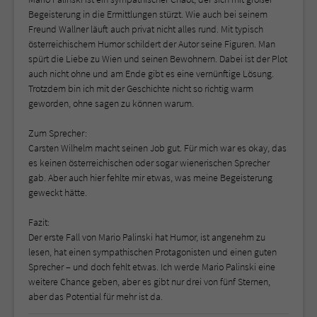
Begeisterung in die Ermittlungen stürzt. Wie auch bei seinem
Freund Wallner läuft auch privat nicht alles rund. Mit typisch
österreichischem Humor schildert der Autor seine Figuren. Man
spürt die Liebe zu Wien und seinen Bewohnern. Dabei ist der Plot
auch nicht ohne und am Ende gibt es eine vernünftige Lösung.
Trotzdem bin ich mit der Geschichte nicht so richtig warm
geworden, ohne sagen zu können warum.
Zum Sprecher:
Carsten Wilhelm macht seinen Job gut. Für mich war es okay, das
es keinen österreichischen oder sogar wienerischen Sprecher
gab. Aber auch hier fehlte mir etwas, was meine Begeisterung
geweckt hätte.
Fazit:
Der erste Fall von Mario Palinski hat Humor, ist angenehm zu
lesen, hat einen sympathischen Protagonisten und einen guten
Sprecher – und doch fehlt etwas. Ich werde Mario Palinski eine
weitere Chance geben, aber es gibt nur drei von fünf Sternen,
aber das Potential für mehr ist da.