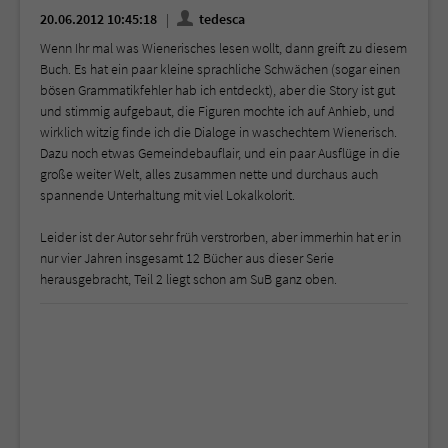
20.06.2012 10:45:18
tedesca
Wenn Ihr mal was Wienerisches lesen wollt, dann greift zu diesem
Buch. Es hat ein paar kleine sprachliche Schwächen (sogar einen
bösen Grammatikfehler hab ich entdeckt), aber die Story ist gut
und stimmig aufgebaut, die Figuren mochte ich auf Anhieb, und
wirklich witzig finde ich die Dialoge in waschechtem Wienerisch.
Dazu noch etwas Gemeindebauflair, und ein paar Ausflüge in die
große weiter Welt, alles zusammen nette und durchaus auch
spannende Unterhaltung mit viel Lokalkolorit.
Leider ist der Autor sehr früh verstrorben, aber immerhin hat er in
nur vier Jahren insgesamt 12 Bücher aus dieser Serie
herausgebracht, Teil 2 liegt schon am SuB ganz oben.