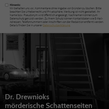
Hinweis:
Wir behalten uns vor, Kommentare ohne Angabe von Gründen zu löschen. Bitte
beachten Sie Urheberrecht und Privatsphäre; Werbung ist nicht gestattet. Ihr
Name bzw. Pseudonym wird öffentlich angezeigt; Nachnamen können zum
Datenschutz gekürzt werden. Zu Ihrem Schutz können Kontaktdaten wie E-Mail-
Adressen, Telefonnummern oder Anschriften von der Redaktion entfernt werden.
Details finden Sie in unserer
Datenschutzerklärung
.
Dr. Drewnioks
mörderische Schattenseiten