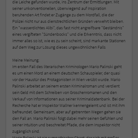
die Leiche gefunden wurde, ins Zentrum der Ermittlungen. Mit
seiner unkonventionellen, überwiegend auf Inspiration
beruhenden Art findet er Zugänge zu dem Mordfall, die der
Polizei nicht nur aus dienstrechtlichen Gründen verwehrt bleiben.
Ein "wasserdichtes Alibi", das fast nicht angreifbare "Geständnis"
eines vergifteten "Sündenbocks" und die Erkenntnis, dass nicht
immer alles so ist, wie es zu sein scheint, sind markante Stationen
auf dem Weg zur Lösung dieses ungewöhnlichen Falls
Meine Meinung:
Im ersten Fall des literarischen Kriminologen Mario Palinski geht
es um einen Mord an einem deutschen Schauspieler, der quasi
vor der Haustür des Protagonisten in Wien verübt wurde. Mario
Palinski arbeitet an seinem ersten Kriminalroman und verdient
sein Geld mit dem Schreiben von Groschenromanen und den
Verkauf von Informationen aus seiner Kriminaldatenbank. Bei der
Recherche hat er Inspektor Wallner kennengelernt und ist mit ihm
befreundet. Gemeinsam, aber auf getrennten Wegen gehen sie
den Fall an. Mario Palinski folgt dabei mehr seinen Gefühlen und
seiner Intuition und beschreitet Pfade, die dem Inspektor nicht
zugänglich sind.
Mario Palinski ist ein sympathischer Chaot, der sich mit großer