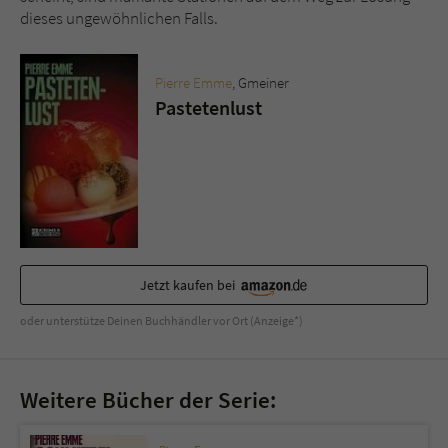
Sicherheitscode des Kontaktformulars zu
dieses ungewöhnlichen Falls.
überprüfen.
Pierre Emme
, Gmeiner
Pastetenlust
Jetzt kaufen bei
oder unterstütze Deinen Buchhändler vor Ort (Anzeige*)
Weitere Bücher der Serie: