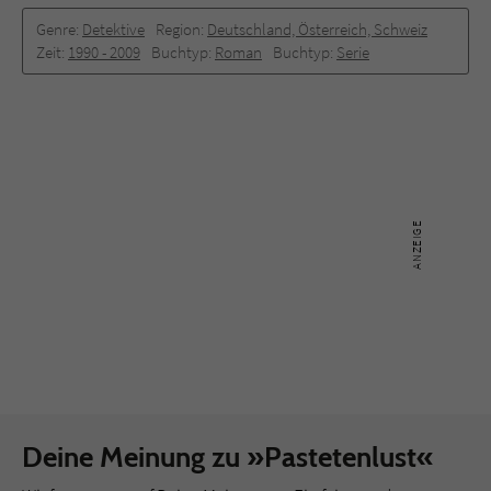
Genre:
Detektive
Region:
Deutschland, Österreich, Schweiz
Zeit:
1990 -­ 2009
Buchtyp:
Roman
Buchtyp:
Serie
Deine Meinung zu »Pastetenlust«