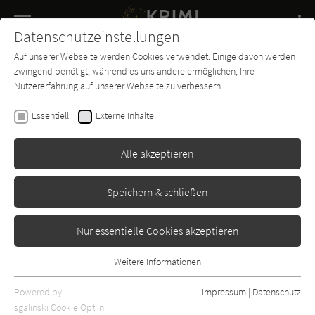
Navigation
Datenschutzeinstellungen
Couch
wechse
Auf unserer Webseite werden Cookies verwendet. Einige davon werden
Buch-
Forum
Charts
News
SUCHE
zwingend benötigt, während es uns andere ermöglichen, Ihre
Entdecker
Nutzererfahrung auf unserer Webseite zu verbessern.
Pierre Emme
Essentiell
Externe Inhalte
Pastetenlust
Alle akzeptieren
Gmeiner
Erschienen: Januar 2005
Bibliogr. Angaben
2
Speichern & schließen
Nur essentielle Cookies akzeptieren
Weitere Informationen
Essentiell
Essentielle Cookies werden für grundlegende Funktionen der
Powered by
Impressum
|
Datenschutz
Webseite benötigt. Dadurch ist gewährleistet, dass die Webseite
sgalinski Cookie Opt In