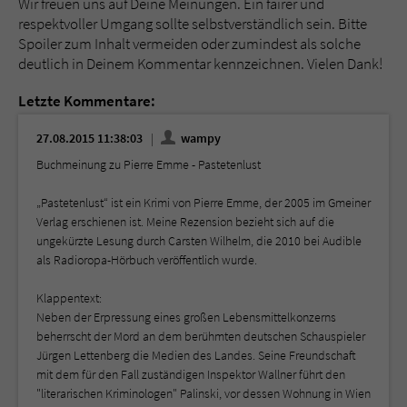
Wir freuen uns auf Deine Meinungen. Ein fairer und
respektvoller Umgang sollte selbstverständlich sein. Bitte
Spoiler zum Inhalt vermeiden oder zumindest als solche
deutlich in Deinem Kommentar kennzeichnen. Vielen Dank!
Letzte Kommentare:
27.08.2015 11:38:03
wampy
Buchmeinung zu Pierre Emme - Pastetenlust
„Pastetenlust“ ist ein Krimi von Pierre Emme, der 2005 im Gmeiner
Verlag erschienen ist. Meine Rezension bezieht sich auf die
ungekürzte Lesung durch Carsten Wilhelm, die 2010 bei Audible
als Radioropa-Hörbuch veröffentlich wurde.
Klappentext:
Neben der Erpressung eines großen Lebensmittelkonzerns
beherrscht der Mord an dem berühmten deutschen Schauspieler
Jürgen Lettenberg die Medien des Landes. Seine Freundschaft
mit dem für den Fall zuständigen Inspektor Wallner führt den
"literarischen Kriminologen" Palinski, vor dessen Wohnung in Wien