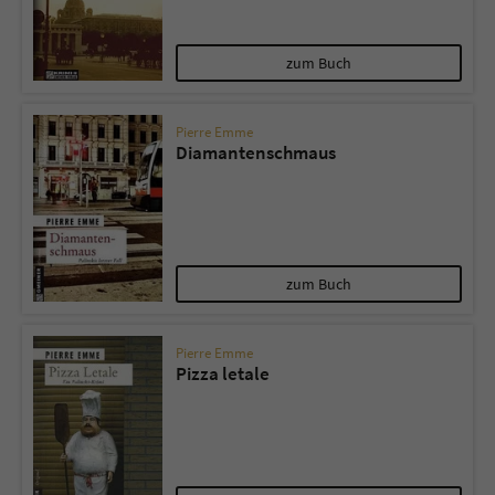
Name
tx_pwcomments_ahash
zum Buch
Anbieter
Literatur-Couch Medien GmbH & Co. KG
Pierre Emme
Diamantenschmaus
Laufzeit
1 Jahr
Zweck
Cookie für Kommentare einzelner Buchtitel
Name
fe_typo_user
zum Buch
Anbieter
Literatur-Couch Medien GmbH & Co. KG
Pierre Emme
Pizza letale
Laufzeit
Session
Dieses Cookie gewährleistet die
Kommunikation der Webseite mit dem
Zweck
Benutzer. Es wird benötigt um z. B. den