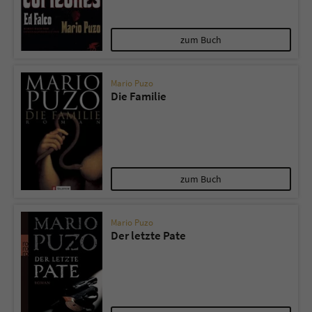
Name
tx_pwcomments_ahash
zum Buch
Anbieter
Literatur-Couch Medien GmbH & Co. KG
Mario Puzo
Die Familie
Laufzeit
1 Jahr
Zweck
Cookie für Kommentare einzelner Buchtitel
Name
fe_typo_user
zum Buch
Anbieter
Literatur-Couch Medien GmbH & Co. KG
Mario Puzo
Der letzte Pate
Laufzeit
Session
Dieses Cookie gewährleistet die
Kommunikation der Webseite mit dem
Zweck
Benutzer. Es wird benötigt um z. B. den