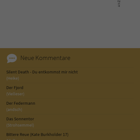
Neue Kommentare
Silent Death - Du entkommst mir nicht
(Heike)
Der Fjord
(Vielleser)
Der Federmann
(andsch)
Das Sonnentor
(Strohsemmel)
Bittere Reue (Kate Burkholder 17)